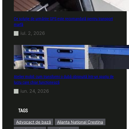
Ce soluție de urmărire GPS este recomandată pentru transport
marfă
iul. 2, 2026
Atelier mobil: cum transformi o dubă obișnuită într-un spațiu de
lucru care chiar funcționează
iun. 24, 2026
TAGS
Advocact de bază
Alianta National Crestina