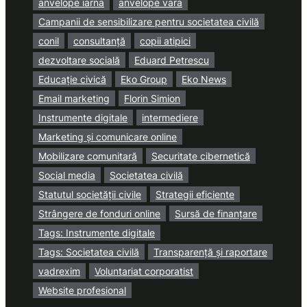
anvelope iarna
anvelope vara
Campanii de sensibilizare pentru societatea civilă
conil
consultanță
copii atipici
dezvoltare socială
Eduard Petrescu
Educație civică
Eko Group
Eko News
Email marketing
Florin Simion
Instrumente digitale
intermediere
Marketing și comunicare online
Mobilizare comunitară
Securitate cibernetică
Social media
Societatea civilă
Statutul societății civile
Strategii eficiente
Strângere de fonduri online
Sursă de finanțare
Tags: Instrumente digitale
Tags: Societatea civilă
Transparență și raportare
vadrexim
Voluntariat corporatist
Website profesional