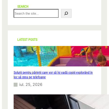
SEARCH
S
e
a
r
c
h
LATEST POSTS
Soluții pentru părinții care vor să își vadă copiii explorând în
loc să stea pe telefoane
iul. 25, 2026