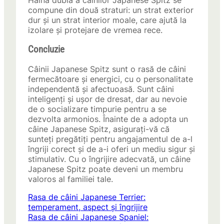
Haina dublă a câinilor Japanese Spitz se
compune din două straturi: un strat exterior
dur și un strat interior moale, care ajută la
izolare și protejare de vremea rece.
Concluzie
Câinii Japanese Spitz sunt o rasă de câini
fermecătoare și energici, cu o personalitate
independentă și afectuoasă. Sunt câini
inteligenți și ușor de dresat, dar au nevoie
de o socializare timpurie pentru a se
dezvolta armonios. Înainte de a adopta un
câine Japanese Spitz, asigurați-vă că
sunteți pregătiți pentru angajamentul de a-l
îngriji corect și de a-i oferi un mediu sigur și
stimulativ. Cu o îngrijire adecvată, un câine
Japanese Spitz poate deveni un membru
valoros al familiei tale.
Rasa de câini Japanese Terrier:
temperament, aspect și îngrijire
Rasa de câini Japanese Spaniel: