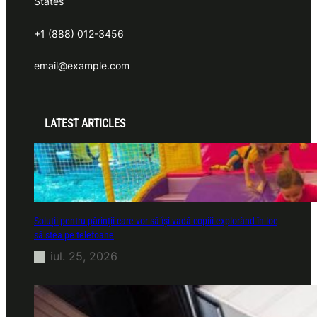
States
+1 (888) 012-3456
email@example.com
LATEST ARTICLES
Soluții pentru părinții care vor să își vadă copiii explorând în loc
să stea pe telefoane
iul. 25, 2026