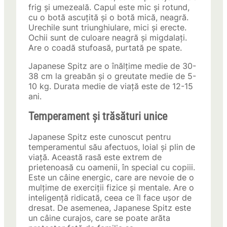
frig și umezeală. Capul este mic și rotund,
cu o botă ascuțită și o botă mică, neagră.
Urechile sunt triunghiulare, mici și erecte.
Ochii sunt de culoare neagră și migdalați.
Are o coadă stufoasă, purtată pe spate.
Japanese Spitz are o înălțime medie de 30-
38 cm la greabăn și o greutate medie de 5-
10 kg. Durata medie de viață este de 12-15
ani.
Temperament și trăsături unice
Japanese Spitz este cunoscut pentru
temperamentul său afectuos, loial și plin de
viață. Această rasă este extrem de
prietenoasă cu oamenii, în special cu copiii.
Este un câine energic, care are nevoie de o
mulțime de exerciții fizice și mentale. Are o
inteligență ridicată, ceea ce îl face ușor de
dresat. De asemenea, Japanese Spitz este
un câine curajos, care se poate arăta