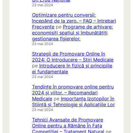
23 mai 2024
Optimizare pentru conversii:
începând de la zero. – FAQ – Intrebari
Frecvente
pe
Programe de arhivare:
economisiți spațiul și îmbunătățiți
gestionarea fișierelor.
23 mai 2024
Strategii de Promovare Online în
2024: O Introducere – Stiri Medicale
pe
Introducere în fizică și principiile
ei fundamentale
23 mai 2024
Tendințe în promovare online pentru
2024 și viitor. – Recomandari
Medicale
pe
Importanța Izotopilor în
Știință și Tehnologie și Aplicațiile Lor
23 mai 2024
Tehnici Avansate de Promovare
Online pentru a Rămâne În Fața
Competiției – Tratament Natural
pe