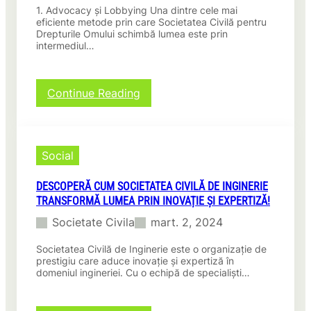
e
v
n
1. Advocacy și Lobbying Una dintre cele mai
i
:
i
i
eficiente metode prin care Societatea Civilă pentru
ș
T
l
Drepturile Omului schimbă lumea este prin
t
t
r
intermediul…
ă
a
i
a
p
t
i
n
e
e
l
s
n
!
:
Continue Reading
o
f
t
5
c
o
r
M
a
r
u
e
l
m
m
t
i
ă
Social
e
o
v
d
d
i
i
DESCOPERĂ CUM SOCIETATEA CIVILĂ DE INGINERIE
e
i
u
TRANSFORMĂ LUMEA PRIN INOVAȚIE ȘI EXPERTIZĂ!
U
t
:
i
Societate Civila
mart. 2, 2024
o
C
m
r
u
i
Societatea Civilă de Inginerie este o organizație de
u
m
t
prestigiu care aduce inovație și expertiză în
l
p
o
domeniul ingineriei. Cu o echipă de specialiști…
p
r
a
r
o
r
i
t