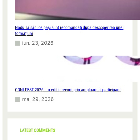
c
i
i
v
v
i
i
l
l
Nodul la sân: ce pași sunt recomandați după descoperirea unei
e
e
formațiuni
iun. 23, 2026
CONI FEST 2026 – o editie record prin amploare si participare
mai 29, 2026
LATEST COMMENTS