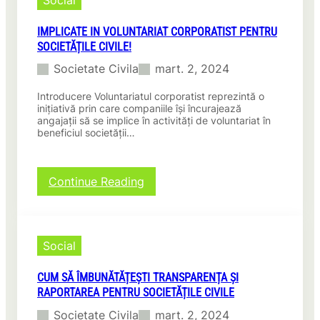
a
e
l
C
t
ă
i
IMPLICATE IN VOLUNTARIAT CORPORATIST PENTRU
a
p
v
SOCIETĂȚILE CIVILE!
t
e
i
e
Societate Civila
mart. 2, 2024
n
l
C
t
ă
i
Introducere Voluntariatul corporatist reprezintă o
r
d
v
inițiativă prin care companiile își încurajează
u
e
i
angajații să se implice în activități de voluntariat în
D
I
beneficiul societății…
l
r
n
ă
e
g
d
p
i
e
:
Continue Reading
t
n
A
I
u
e
r
m
r
r
h
p
i
i
i
l
l
Social
e
t
i
e
t
e
c
O
r
c
CUM SĂ ÎMBUNĂTĂȚEȘTI TRANSPARENȚA ȘI
a
m
a
t
RAPORTAREA PENTRU SOCIETĂȚILE CIVILE
t
u
n
u
e
l
Societate Civila
mart. 2, 2024
s