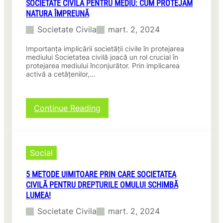
l
SOCIETATE CIVILĂ PENTRU MEDIU: CUM PROTEJĂM
a
t
c
t
NATURA ÎMPREUNĂ
t
i
h
u
e
i
Societate Civila
mart. 2, 2024
i
r
c
m
ă
i
Importanța implicării societății civile în protejarea
b
:
v
mediului Societatea civilă joacă un rol crucial în
a
C
i
protejarea mediului înconjurător. Prin implicarea
r
u
activă a cetățenilor,…
l
e
m
ă
p
s
p
o
ă
e
:
Continue Reading
z
s
n
S
i
p
t
o
t
r
r
c
i
i
u
i
v
Social
j
e
e
ă
i
d
t
î
n
u
5 METODE UIMITOARE PRIN CARE SOCIETATEA
a
n
i
c
CIVILĂ PENTRU DREPTURILE OMULUI SCHIMBĂ
t
c
m
a
LUMEA!
e
o
a
ț
c
m
Societate Civila
mart. 2, 2024
r
i
i
u
t