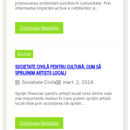
t
l
promovarea schimbării pozitive în comunitate. Prin
a
intermediul implicării active a cetățenilor și…
a
i
l
n
S
l
t
:
Continue Reading
u
a
S
m
t
o
e
u
c
t
i
Social
u
e
l
t
u
SOCIETATE CIVILĂ PENTRU CULTURĂ: CUM SĂ
a
i
SPRIJINIM ARTIȘTII LOCALI
t
S
e
Societate Civila
mart. 2, 2024
o
c
c
i
Sprijin financiar pentru artiștii locali Unul dintre cele
i
v
mai importante moduri în care putem sprijini artiștii
e
i
locali este prin acordarea de sprijin…
t
l
ă
ă
ț
p
:
Continue Reading
i
e
S