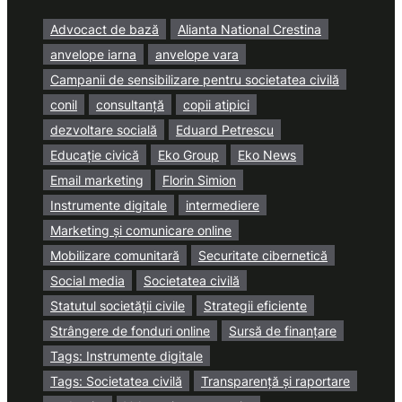
Advocact de bază
Alianta National Crestina
anvelope iarna
anvelope vara
Campanii de sensibilizare pentru societatea civilă
conil
consultanță
copii atipici
dezvoltare socială
Eduard Petrescu
Educație civică
Eko Group
Eko News
Email marketing
Florin Simion
Instrumente digitale
intermediere
Marketing și comunicare online
Mobilizare comunitară
Securitate cibernetică
Social media
Societatea civilă
Statutul societății civile
Strategii eficiente
Strângere de fonduri online
Sursă de finanțare
Tags: Instrumente digitale
Tags: Societatea civilă
Transparență și raportare