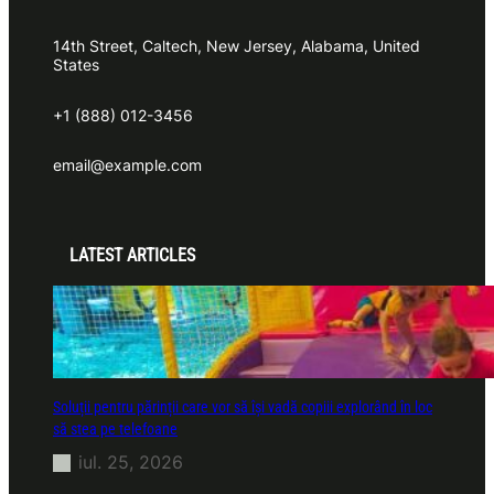
14th Street, Caltech, New Jersey, Alabama, United
States
+1 (888) 012-3456
email@example.com
LATEST ARTICLES
Soluții pentru părinții care vor să își vadă copiii explorând în loc
să stea pe telefoane
iul. 25, 2026