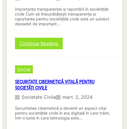
r
i
u
f
ă
n
i
Importanța transparenței și raportării în societățile
o
:
v
S
civile Cum să îmbunătățești transparența și
r
P
o
raportarea pentru societățile civile este un subiect
c
m
r
deosebit de important…
l
h
ă
o
u
i
l
i
n
m
u
e
t
b
:
Continue Reading
m
c
a
ă
C
e
t
r
L
u
a
e
i
u
m
p
I
a
m
s
r
Social
n
t
e
ă
i
o
c
a
î
n
v
o
SECURITATE CIBERNETICĂ VITALĂ PENTRU
!
m
i
a
r
SOCIETĂȚI CIVILE
b
n
t
p
u
o
Societate Civila
mart. 2, 2024
o
o
n
v
a
r
ă
a
Securitatea cibernetică a devenit un aspect vital
r
a
t
pentru societățile civile în era digitală în care trăim.
ț
e
t
ă
Într-o lume în care tehnologia este…
i
ș
i
ț
e
i
s