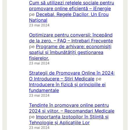
Cum să utilizezi rețelele sociale pentru
promovare online eficientă – iEnergie
pe
Decebal, Regele Dacilor, Un Erou
Național
23 mai 2024
Optimizare pentru conversii: începând
de la zero. – FAQ – Intrebari Frecvente
pe
Programe de arhivare: economisiți
spațiul și îmbunătățiți gestionarea
fișierelor.
23 mai 2024
Strategii de Promovare Online în 2024:
O Introducere – Stiri Medicale
pe
Introducere în fizică și principiile ei
fundamentale
23 mai 2024
Tendințe în promovare online pentru
2024 și viitor. – Recomandari Medicale
pe
Importanța Izotopilor în Știință și
Tehnologie și Aplicațiile Lor
23 mai 2024