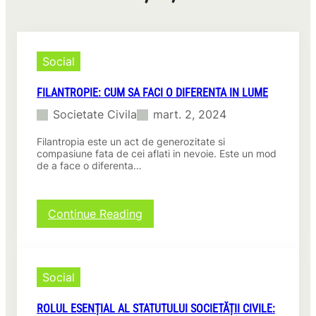
Social
FILANTROPIE: CUM SA FACI O DIFERENTA IN LUME
Societate Civila
mart. 2, 2024
Filantropia este un act de generozitate si
compasiune fata de cei aflati in nevoie. Este un mod
de a face o diferenta…
:
Continue Reading
F
i
l
a
Social
n
t
ROLUL ESENȚIAL AL STATUTULUI SOCIETĂȚII CIVILE:
r