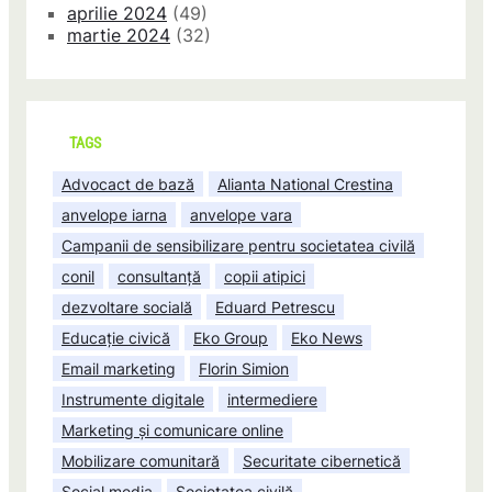
aprilie 2024
(49)
martie 2024
(32)
TAGS
Advocact de bază
Alianta National Crestina
anvelope iarna
anvelope vara
Campanii de sensibilizare pentru societatea civilă
conil
consultanță
copii atipici
dezvoltare socială
Eduard Petrescu
Educație civică
Eko Group
Eko News
Email marketing
Florin Simion
Instrumente digitale
intermediere
Marketing și comunicare online
Mobilizare comunitară
Securitate cibernetică
Social media
Societatea civilă