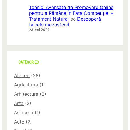
Tehnici Avansate de Promovare Online
pentru a Rămâne În Fața Competiției –
Tratament Natural
pe
Descoperă
tainele mezosferei
23 mai 2024
CATEGORIES
Afaceri
(28)
Agricultura
(1)
Arhitectura
(2)
Arta
(2)
Asigurari
(1)
Auto
(7)