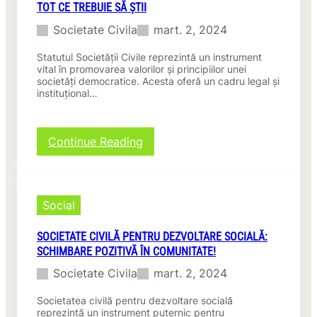
TOT CE TREBUIE SĂ ȘTII
o
p
Societate Civila
mart. 2, 2024
i
e
Statutul Societății Civile reprezintă un instrument
:
vital în promovarea valorilor și principiilor unei
C
societăți democratice. Acesta oferă un cadru legal și
instituțional…
u
m
s
a
:
Continue Reading
f
R
a
o
c
l
i
u
Social
o
l
d
e
i
SOCIETATE CIVILĂ PENTRU DEZVOLTARE SOCIALĂ:
s
f
SCHIMBARE POZITIVĂ ÎN COMUNITATE!
e
e
n
Societate Civila
mart. 2, 2024
r
ț
e
i
Societatea civilă pentru dezvoltare socială
n
a
reprezintă un instrument puternic pentru