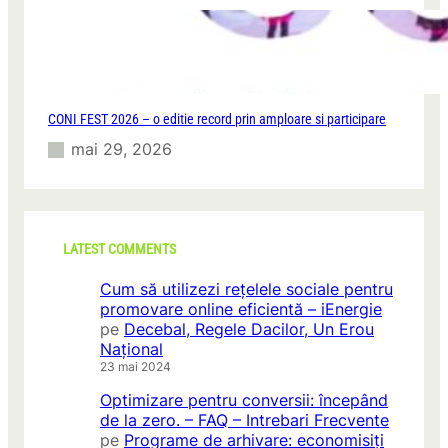
E
N
E
R
G
Y
CONI FEST 2026 – o editie record prin amploare si participare
E
X
mai 29, 2026
P
O
®
LATEST COMMENTS
Cum să utilizezi rețelele sociale pentru
promovare online eficientă – iEnergie
pe
Decebal, Regele Dacilor, Un Erou
Național
23 mai 2024
Optimizare pentru conversii: începând
de la zero. – FAQ – Intrebari Frecvente
pe
Programe de arhivare: economisiți