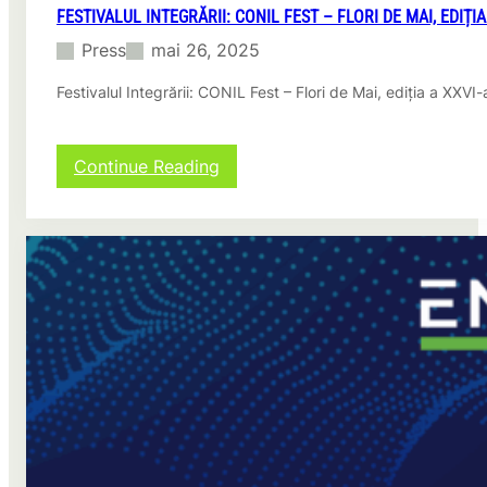
FESTIVALUL INTEGRĂRII: CONIL FEST – FLORI DE MAI, EDIȚIA
Press
mai 26, 2025
Festivalul Integrării: CONIL Fest – Flori de Mai, ediția a XXV
:
Continue Reading
F
e
s
t
i
v
a
l
u
l
I
n
t
e