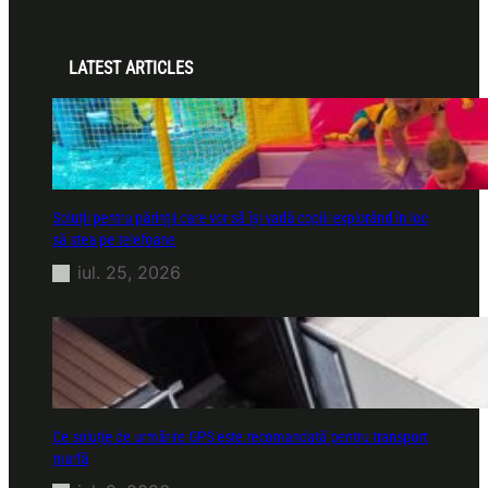
LATEST ARTICLES
Soluții pentru părinții care vor să își vadă copiii explorând în loc
să stea pe telefoane
iul. 25, 2026
Ce soluție de urmărire GPS este recomandată pentru transport
marfă