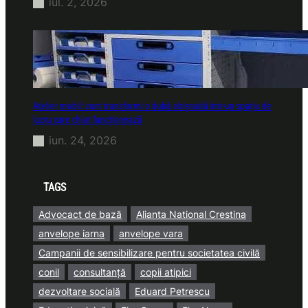
iul. 2, 2026
Atelier mobil: cum transformi o dubă obișnuită într-un spațiu de
lucru care chiar funcționează
iun. 24, 2026
TAGS
Advocact de bază
Alianta National Crestina
anvelope iarna
anvelope vara
Campanii de sensibilizare pentru societatea civilă
conil
consultanță
copii atipici
dezvoltare socială
Eduard Petrescu