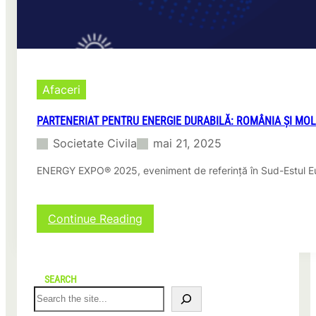
g
r
ă
r
i
i
:
Afaceri
C
O
PARTENERIAT PENTRU ENERGIE DURABILĂ: ROMÂNIA ȘI MO
N
Societate Civila
mai 21, 2025
I
L
ENERGY EXPO® 2025, eveniment de referință în Sud-Estul E
F
e
s
t
:
Continue Reading
–
P
F
a
l
r
o
t
SEARCH
r
e
S
i
n
e
d