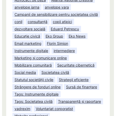
anvelope iarna
anvelope vara
Campanii de sensibilizare pentru societatea civilă
conil
consultanță
copii atipici
dezvoltare socială
Eduard Petrescu
Educație civică
Eko Group
Eko News
Email marketing
Florin Simion
Instrumente digitale
intermediere
Marketing și comunicare online
Mobilizare comunitară
Securitate cibernetică
Social media
Societatea civilă
Statutul societății civile
Strategii eficiente
Strângere de fonduri online
Sursă de finanțare
Tags: Instrumente digitale
Tags: Societatea civilă
Transparență și raportare
vadrexim
Voluntariat corporatist
Website profesional