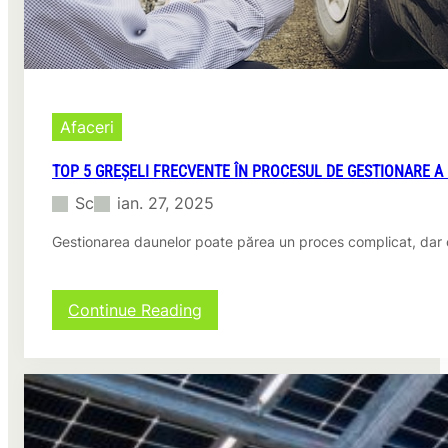
t
r
u
e
n
e
r
Afaceri
g
i
TOP 5 GREȘELI FRECVENTE ÎN PROCESUL DE GESTIONARE A 
e
Sc
ian. 27, 2025
d
u
Gestionarea daunelor poate părea un proces complicat, dar o
r
a
b
i
:
Continue Reading
l
T
ă
o
:
p
R
5
o
g
m
r
â