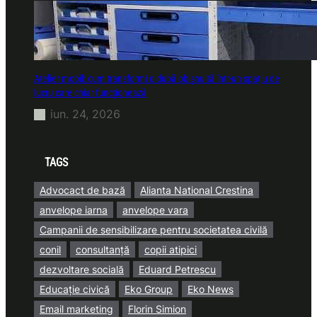
Atelier mobil: cum transformi o dubă obișnuită într-un spațiu de
lucru care chiar funcționează
iun. 24, 2026
TAGS
Advocact de bază
Alianta National Crestina
anvelope iarna
anvelope vara
Campanii de sensibilizare pentru societatea civilă
conil
consultanță
copii atipici
dezvoltare socială
Eduard Petrescu
Educație civică
Eko Group
Eko News
Email marketing
Florin Simion