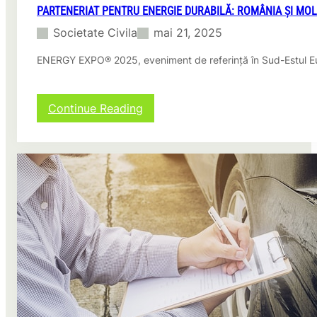
PARTENERIAT PENTRU ENERGIE DURABILĂ: ROMÂNIA ȘI MO
Societate Civila
mai 21, 2025
ENERGY EXPO® 2025, eveniment de referință în Sud-Estul E
:
Continue Reading
P
a
r
t
e
n
e
r
i
a
t
p
e
n