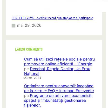
CONI FEST 2026 – o editie record prin amploare si participare
mai 29, 2026
LATEST COMMENTS
Cum să utilizezi rețelele sociale pentru
promovare online eficientă – iEnergie
pe
Decebal, Regele Dacilor, Un Erou
Național
23 mai 2024
Optimizare pentru conversii: începând
de la zero. – FAQ – Intrebari Frecvente
pe
Programe de arhivare: economisiți
spațiul și îmbunătățiți gestionarea
fișierelor.