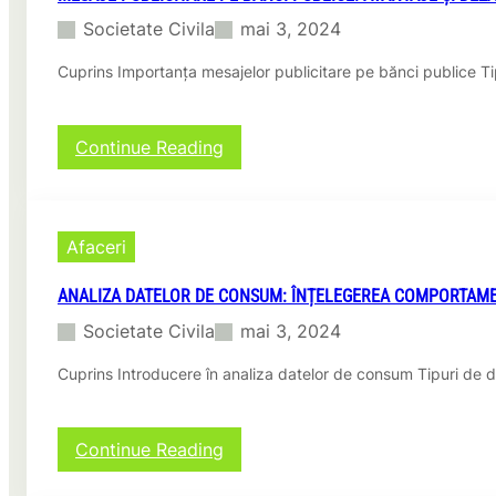
E
n
Societate Civila
mai 3, 2024
r
ț
a
ă
Cuprins Importanța mesajelor publicitare pe bănci publice Ti
D
ș
i
i
g
D
i
:
Continue Reading
e
t
M
t
a
e
e
l
s
r
ă
a
m
Afaceri
j
i
e
n
ANALIZA DATELOR DE CONSUM: ÎNȚELEGEREA COMPORTAM
p
a
u
Societate Civila
mai 3, 2024
r
b
e
l
Cuprins Introducere în analiza datelor de consum Tipuri de
î
i
n
c
A
i
n
:
Continue Reading
t
t
A
a
r
n