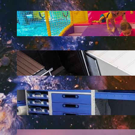
LATEST POSTS
Soluții pentru părinții care vor să își vadă
copiii explorând în loc să stea pe
telefoane
iul. 25, 2026
Ce soluție de urmărire GPS este
recomandată pentru transport marfă
iul. 2, 2026
Atelier mobil: cum transformi o dubă
obișnuită într-un spațiu de lucru care
chiar funcționează
iun. 24, 2026
Nodul la sân: ce pași sunt recomandați