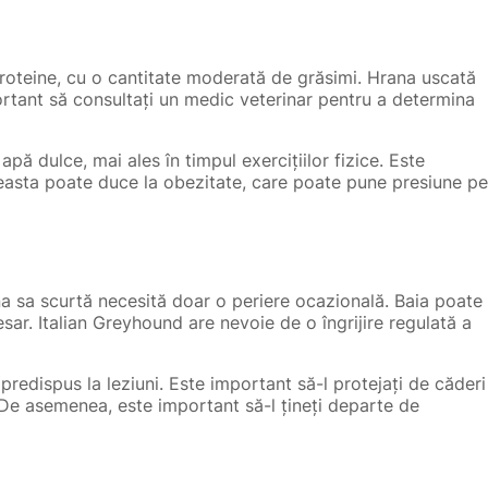
roteine, cu o cantitate moderată de grăsimi. Hrana uscată
ortant să consultați un medic veterinar pentru a determina
pă dulce, mai ales în timpul exercițiilor fizice. Este
easta poate duce la obezitate, care poate pune presiune pe
ana sa scurtă necesită doar o periere ocazională. Baia poate
sar. Italian Greyhound are nevoie de o îngrijire regulată a
 predispus la leziuni. Este important să-l protejați de căderi
. De asemenea, este important să-l țineți departe de