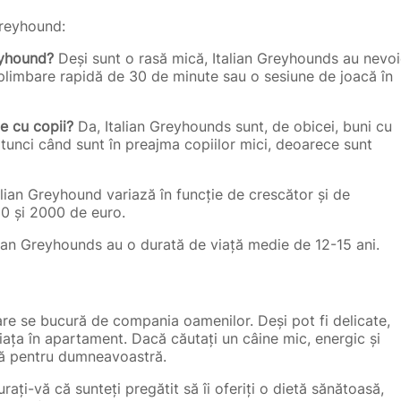
Greyhound:
eyhound?
Deși sunt o rasă mică, Italian Greyhounds au nevo
 plimbare rapidă de 30 de minute sau o sesiune de joacă în
le cu copii?
Da, Italian Greyhounds sunt, de obicei, buni cu
atunci când sunt în preajma copiilor mici, deoarece sunt
alian Greyhound variază în funcție de crescător și de
000 și 2000 de euro.
ian Greyhounds au o durată de viață medie de 12-15 ani.
care se bucură de compania oamenilor. Deși pot fi delicate,
 viața în apartament. Dacă căutați un câine mic, energic și
ctă pentru dumneavoastră.
ați-vă că sunteți pregătit să îi oferiți o dietă sănătoasă,