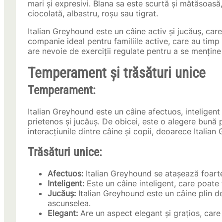
mari și expresivi. Blana sa este scurtă și mătăsoasă, 
ciocolată, albastru, roșu sau tigrat.
Italian Greyhound este un câine activ și jucăuș, ca
companie ideal pentru familiile active, care au timp
are nevoie de exerciții regulate pentru a se menține 
Temperament și trăsături unice
Temperament:
Italian Greyhound este un câine afectuos, inteligen
prietenos și jucăuș. De obicei, este o alegere bună 
interacțiunile dintre câine și copii, deoarece Italian
Trăsături unice:
Afectuos:
Italian Greyhound se atașează foarte 
Inteligent:
Este un câine inteligent, care poate f
Jucăuș:
Italian Greyhound este un câine plin de
ascunselea.
Elegant:
Are un aspect elegant și grațios, care 