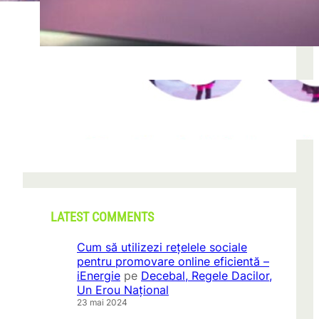
după descoperirea unei formațiuni
iun. 23, 2026
CONI FEST 2026 – o editie record prin
amploare si participare
mai 29, 2026
LATEST COMMENTS
Cum să utilizezi rețelele sociale
pentru promovare online eficientă –
iEnergie
pe
Decebal, Regele Dacilor,
Un Erou Național
23 mai 2024