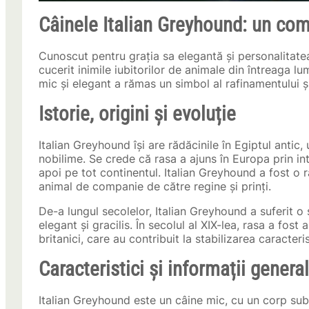
Câinele Italian Greyhound: un com
Cunoscut pentru grația sa elegantă și personalitatea
cucerit inimile iubitorilor de animale din întreaga lu
mic și elegant a rămas un simbol al rafinamentului și
Istorie, origini și evoluție
Italian Greyhound își are rădăcinile în Egiptul anti
nobilime. Se crede că rasa a ajuns în Europa prin i
apoi pe tot continentul. Italian Greyhound a fost o 
animal de companie de către regine și prinți.
De-a lungul secolelor, Italian Greyhound a suferit o
elegant și gracilis. În secolul al XIX-lea, rasa a fost
britanici, care au contribuit la stabilizarea caracteris
Caracteristici și informații genera
Italian Greyhound este un câine mic, cu un corp subț