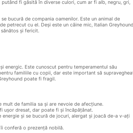
putând fi găsită în diverse culori, cum ar fi alb, negru, gri,
re se bucură de compania oamenilor. Este un animal de
 de petrecut cu el. Deși este un câine mic, Italian Greyhoun
sănătos și fericit.
t și energic. Este cunoscut pentru temperamentul său
pentru familiile cu copii, dar este important să supraveghea
 Greyhound poate fi fragil.
mult de familia sa și are nevoie de afecțiune.
i ușor dresat, dar poate fi și încăpățânat.
 energie și se bucură de jocuri, alergat și joacă de-a v-ați
îi conferă o prezență nobilă.