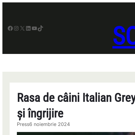
Sari
la
conținut
SO
Facebook
Instagram
X
LinkedIn
YouTube
TikTok
Rasa de câini Italian Gr
și îngrijire
Press
6 noiembrie 2024