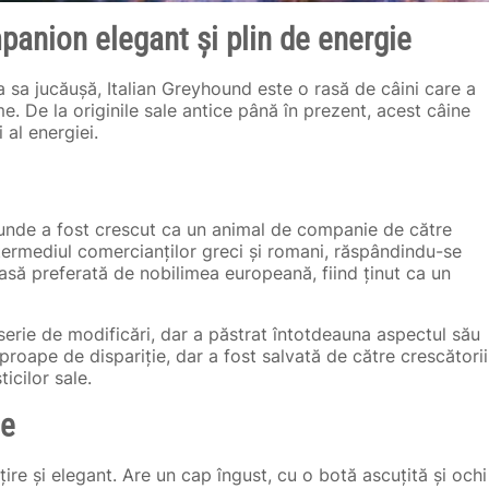
panion elegant și plin de energie
 sa jucăușă, Italian Greyhound este o rasă de câini care a
me. De la originile sale antice până în prezent, acest câine
 al energiei.
c, unde a fost crescut ca un animal de companie de către
ntermediul comercianților greci și romani, răspândindu-se
rasă preferată de nobilimea europeană, fiind ținut ca un
 serie de modificări, dar a păstrat întotdeauna aspectul său
 aproape de dispariție, dar a fost salvată de către crescătorii
ticilor sale.
le
ire și elegant. Are un cap îngust, cu o botă ascuțită și ochi