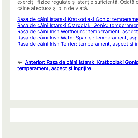
exerciții fizice regulate și atenție suficientă. Odată
câine afectuos și plin de viață.
Rasa de câini Istarski Kratkodlaki Gonic: temperament
Rasa de câini Istarski Ostrodlaki Gonic: temperament,
Rasa de câini Irish Wolfhound: temperament, aspect ș
Rasa de câini Irish Water Spaniel: temperament, aspec
Rasa de câini Irish Terrier: temperament, aspect și în
←
Anterior:
Rasa de câini Istarski Kratkodlaki Gonic
temperament, aspect și îngrijire