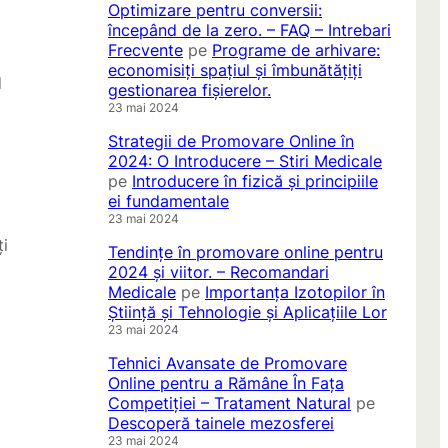
Optimizare pentru conversii:
începând de la zero. – FAQ – Intrebari
Frecvente
pe
Programe de arhivare:
economisiți spațiul și îmbunătățiți
d
gestionarea fișierelor.
23 mai 2024
Strategii de Promovare Online în
2024: O Introducere – Stiri Medicale
pe
Introducere în fizică și principiile
ei fundamentale
23 mai 2024
ți
Tendințe în promovare online pentru
2024 și viitor. – Recomandari
Medicale
pe
Importanța Izotopilor în
Știință și Tehnologie și Aplicațiile Lor
23 mai 2024
Tehnici Avansate de Promovare
Online pentru a Rămâne În Fața
Competiției – Tratament Natural
pe
Descoperă tainele mezosferei
23 mai 2024