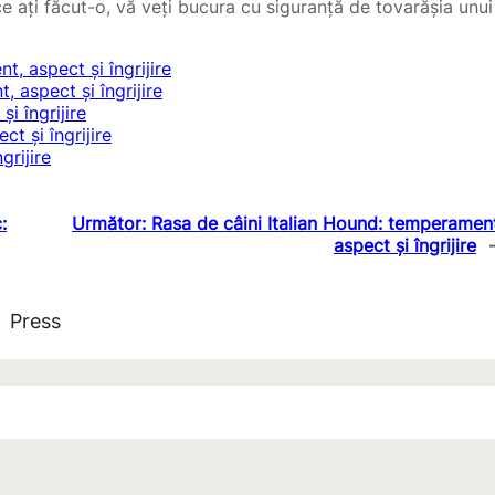
 ce ați făcut-o, vă veți bucura cu siguranță de tovarășia unui
, aspect și îngrijire
 aspect și îngrijire
i îngrijire
t și îngrijire
grijire
:
Următor:
Rasa de câini Italian Hound: temperamen
aspect și îngrijire
Press