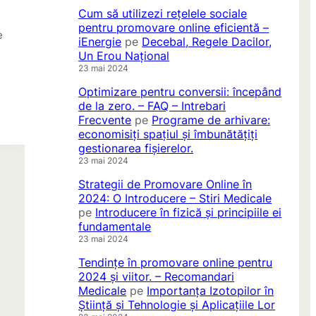
Cum să utilizezi rețelele sociale
pentru promovare online eficientă –
e
iEnergie
pe
Decebal, Regele Dacilor,
Un Erou Național
23 mai 2024
Optimizare pentru conversii: începând
de la zero. – FAQ – Intrebari
Frecvente
pe
Programe de arhivare:
economisiți spațiul și îmbunătățiți
gestionarea fișierelor.
23 mai 2024
Strategii de Promovare Online în
2024: O Introducere – Stiri Medicale
pe
Introducere în fizică și principiile ei
fundamentale
23 mai 2024
Tendințe în promovare online pentru
2024 și viitor. – Recomandari
Medicale
pe
Importanța Izotopilor în
Știință și Tehnologie și Aplicațiile Lor