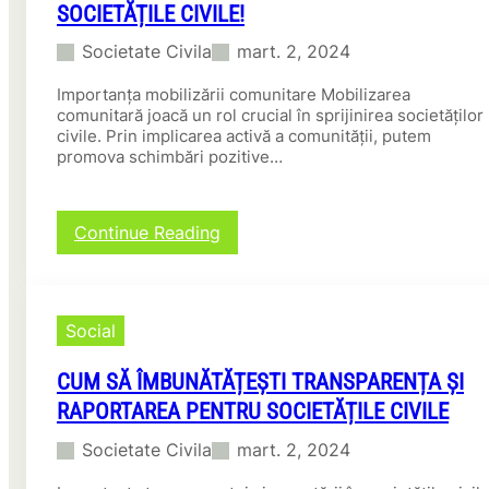
SOCIETĂȚILE CIVILE!
i
v
Societate Civila
mart. 2, 2024
i
l
Importanța mobilizării comunitare Mobilizarea
ă
comunitară joacă un rol crucial în sprijinirea societăților
d
civile. Prin implicarea activă a comunității, putem
e
promova schimbări pozitive…
I
n
t
:
Continue Reading
e
D
r
e
m
s
e
c
d
Social
o
i
p
e
CUM SĂ ÎMBUNĂTĂȚEȘTI TRANSPARENȚA ȘI
e
r
r
e
RAPORTAREA PENTRU SOCIETĂȚILE CIVILE
ă
:
Societate Civila
mart. 2, 2024
c
C
u
u