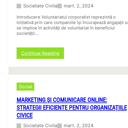
a
Societate Civila
mart. 2, 2024
f
i
Introducere Voluntariatul corporatist reprezintă o
n
inițiativă prin care companiile își încurajează angajații s
a
se implice în activități de voluntariat în beneficiul
n
societății…
c
i
a
r
:
Continue Reading
a
I
:
m
D
p
e
l
s
i
c
Social
c
o
a
p
t
MARKETING ȘI COMUNICARE ONLINE:
e
e
STRATEGII EFICIENTE PENTRU ORGANIZAȚIILE
r
i
a
CIVICE
n
c
v
Societate Civila
mart. 2, 2024
u
o