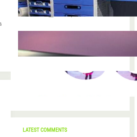
chiar funcționează
iun. 24, 2026
ă
Nodul la sân: ce pași sunt recomandați
după descoperirea unei formațiuni
iun. 23, 2026
CONI FEST 2026 – o editie record prin
amploare si participare
mai 29, 2026
LATEST COMMENTS