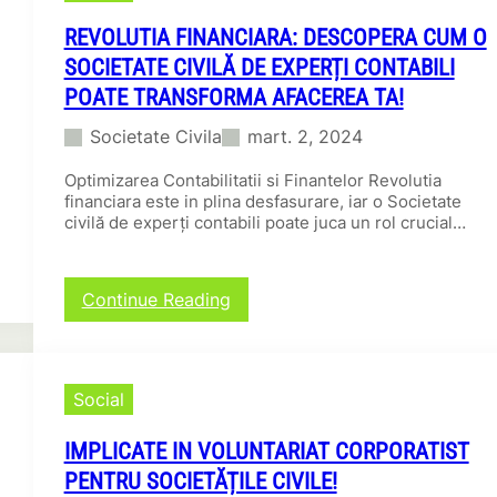
REVOLUTIA FINANCIARA: DESCOPERA CUM O
SOCIETATE CIVILĂ DE EXPERȚI CONTABILI
POATE TRANSFORMA AFACEREA TA!
Societate Civila
mart. 2, 2024
Optimizarea Contabilitatii si Finantelor Revolutia
financiara este in plina desfasurare, iar o Societate
civilă de experți contabili poate juca un rol crucial…
:
Continue Reading
R
e
v
o
Social
l
u
IMPLICATE IN VOLUNTARIAT CORPORATIST
t
i
PENTRU SOCIETĂȚILE CIVILE!