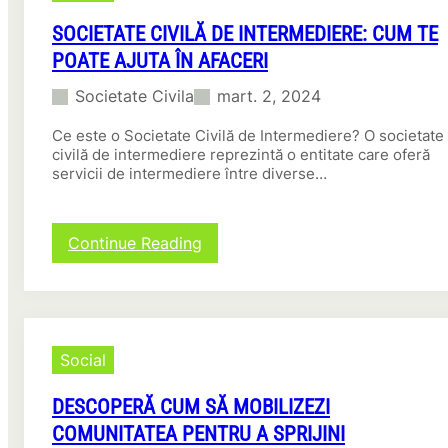
SOCIETATE CIVILĂ DE INTERMEDIERE: CUM TE
POATE AJUTA ÎN AFACERI
Societate Civila
mart. 2, 2024
Ce este o Societate Civilă de Intermediere? O societate
civilă de intermediere reprezintă o entitate care oferă
servicii de intermediere între diverse…
:
Continue Reading
S
o
c
i
e
Social
t
a
t
DESCOPERĂ CUM SĂ MOBILIZEZI
e
COMUNITATEA PENTRU A SPRIJINI
C