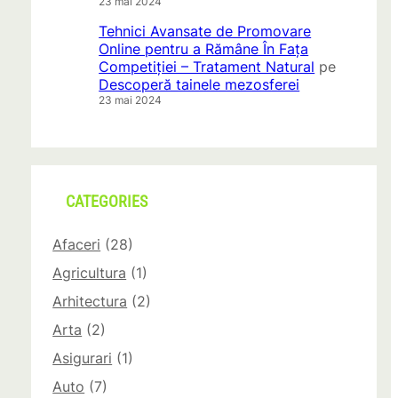
23 mai 2024
Tehnici Avansate de Promovare
Online pentru a Rămâne În Fața
Competiției – Tratament Natural
pe
Descoperă tainele mezosferei
23 mai 2024
CATEGORIES
Afaceri
(28)
Agricultura
(1)
Arhitectura
(2)
Arta
(2)
Asigurari
(1)
Auto
(7)