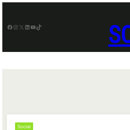
Sari
la
conținut
SO
Facebook
Instagram
X
LinkedIn
YouTube
TikTok
Social