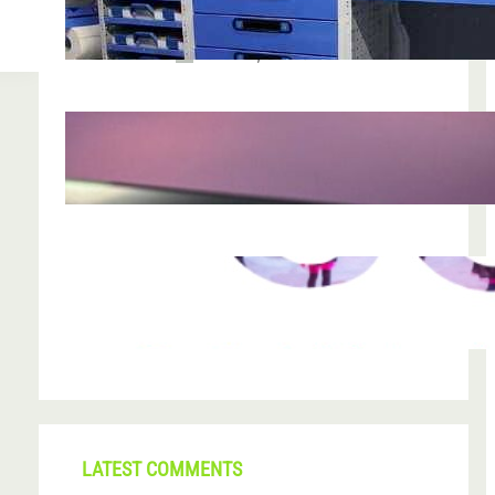
chiar funcționează
iun. 24, 2026
Nodul la sân: ce pași sunt recomandați
după descoperirea unei formațiuni
iun. 23, 2026
CONI FEST 2026 – o editie record prin
amploare si participare
mai 29, 2026
LATEST COMMENTS