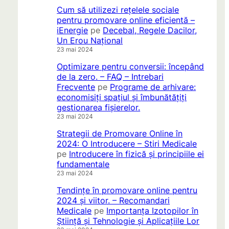
Cum să utilizezi rețelele sociale
pentru promovare online eficientă –
iEnergie
pe
Decebal, Regele Dacilor,
Un Erou Național
23 mai 2024
Optimizare pentru conversii: începând
de la zero. – FAQ – Intrebari
Frecvente
pe
Programe de arhivare:
economisiți spațiul și îmbunătățiți
gestionarea fișierelor.
23 mai 2024
Strategii de Promovare Online în
2024: O Introducere – Stiri Medicale
pe
Introducere în fizică și principiile ei
fundamentale
23 mai 2024
Tendințe în promovare online pentru
2024 și viitor. – Recomandari
Medicale
pe
Importanța Izotopilor în
Știință și Tehnologie și Aplicațiile Lor