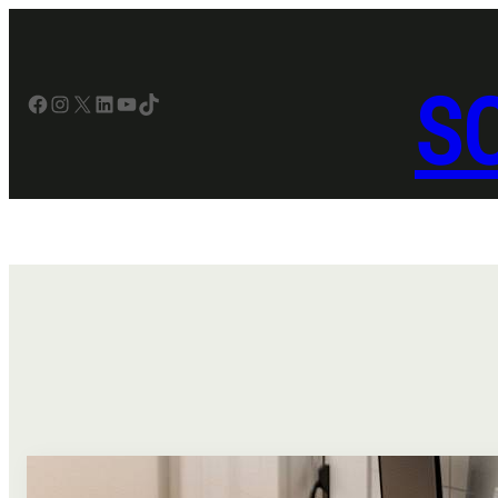
Sari
la
conținut
SO
Facebook
Instagram
X
LinkedIn
YouTube
TikTok