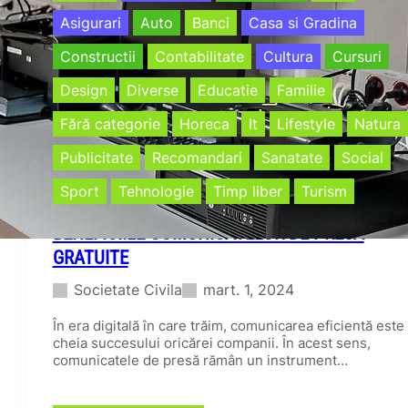
Asigurari
Auto
Banci
Casa si Gradina
Constructii
Contabilitate
Cultura
Cursuri
Design
Diverse
Educatie
Familie
Fără categorie
Horeca
It
Lifestyle
Natura
Publicitate
Recomandari
Sanatate
Social
Sport
Tehnologie
Timp liber
Turism
BENEFICIILE COMUNICATELOR DE PRESĂ
GRATUITE
Societate Civila
mart. 1, 2024
În era digitală în care trăim, comunicarea eficientă este
cheia succesului oricărei companii. În acest sens,
comunicatele de presă rămân un instrument…