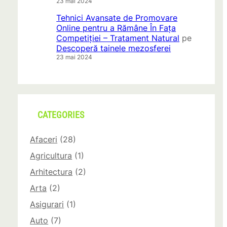
23 mai 2024
Tehnici Avansate de Promovare
Online pentru a Rămâne În Fața
Competiției – Tratament Natural
pe
Descoperă tainele mezosferei
23 mai 2024
CATEGORIES
Afaceri
(28)
Agricultura
(1)
Arhitectura
(2)
Arta
(2)
Asigurari
(1)
Auto
(7)