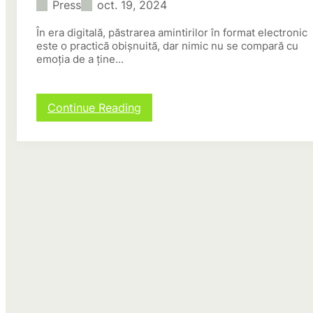
Press
oct. 19, 2024
În era digitală, păstrarea amintirilor în format electronic
este o practică obișnuită, dar nimic nu se compară cu
emoția de a ține…
:
Continue Reading
I
m
p
r
i
m
a
n
t
a
d
e
C
a