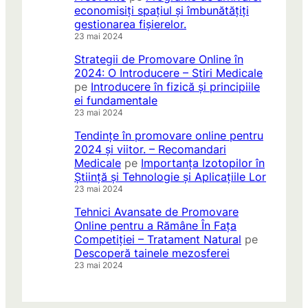
economisiți spațiul și îmbunătățiți
gestionarea fișierelor.
23 mai 2024
Strategii de Promovare Online în
2024: O Introducere – Stiri Medicale
pe
Introducere în fizică și principiile
ei fundamentale
23 mai 2024
Tendințe în promovare online pentru
2024 și viitor. – Recomandari
Medicale
pe
Importanța Izotopilor în
Știință și Tehnologie și Aplicațiile Lor
23 mai 2024
Tehnici Avansate de Promovare
Online pentru a Rămâne În Fața
Competiției – Tratament Natural
pe
Descoperă tainele mezosferei
23 mai 2024