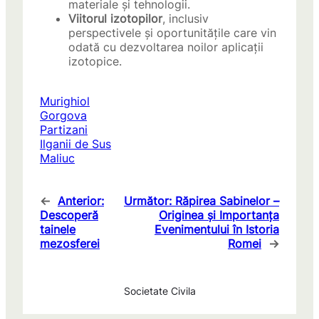
materiale și tehnologii.
Viitorul izotopilor
, inclusiv
perspectivele și oportunitățile care vin
odată cu dezvoltarea noilor aplicații
izotopice.
Murighiol
Gorgova
Partizani
Ilganii de Sus
Maliuc
←
Anterior:
Următor:
Răpirea Sabinelor –
Descoperă
Originea și Importanța
tainele
Evenimentului în Istoria
mezosferei
Romei
→
Societate Civila