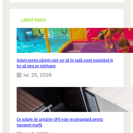
r
c
h
LATEST POSTS
Soluții pentru părinții care vor să își vadă copiii explorând în
loc să stea pe telefoane
iul. 25, 2026
Ce soluție de urmărire GPS este recomandată pentru
transport marfă