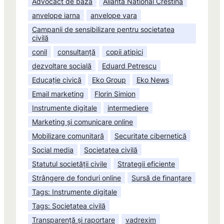
Advocact de bază
Alianta National Crestina
anvelope iarna
anvelope vara
Campanii de sensibilizare pentru societatea
civilă
conil
consultanță
copii atipici
dezvoltare socială
Eduard Petrescu
Educație civică
Eko Group
Eko News
Email marketing
Florin Simion
Instrumente digitale
intermediere
Marketing și comunicare online
Mobilizare comunitară
Securitate cibernetică
Social media
Societatea civilă
Statutul societății civile
Strategii eficiente
Strângere de fonduri online
Sursă de finanțare
Tags: Instrumente digitale
Tags: Societatea civilă
Transparență și raportare
vadrexim