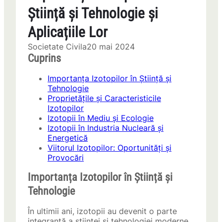
Știință și Tehnologie și
Aplicațiile Lor
Societate Civila
20 mai 2024
Cuprins
Importanța Izotopilor în Știință și
Tehnologie
Proprietățile și Caracteristicile
Izotopilor
Izotopii în Mediu și Ecologie
Izotopii în Industria Nucleară și
Energetică
Viitorul Izotopilor: Oportunități și
Provocări
Importanța Izotopilor în Știință și
Tehnologie
În ultimii ani, izotopii au devenit o parte
integrantă a științei și tehnologiei moderne.