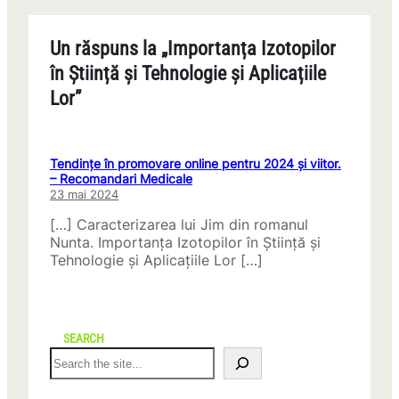
Un răspuns la „Importanța Izotopilor
în Știință și Tehnologie și Aplicațiile
Lor”
Tendințe în promovare online pentru 2024 și viitor.
– Recomandari Medicale
23 mai 2024
[…] Caracterizarea lui Jim din romanul
Nunta. Importanța Izotopilor în Știință și
Tehnologie și Aplicațiile Lor […]
SEARCH
S
e
a