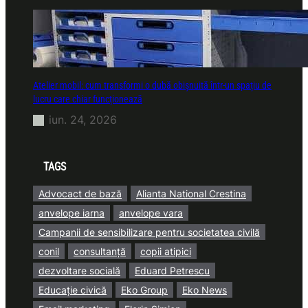
Atelier mobil: cum transformi o dubă obișnuită într-un spațiu de
lucru care chiar funcționează
iun. 24, 2026
TAGS
Advocact de bază
Alianta National Crestina
anvelope iarna
anvelope vara
Campanii de sensibilizare pentru societatea civilă
conil
consultanță
copii atipici
dezvoltare socială
Eduard Petrescu
Educație civică
Eko Group
Eko News