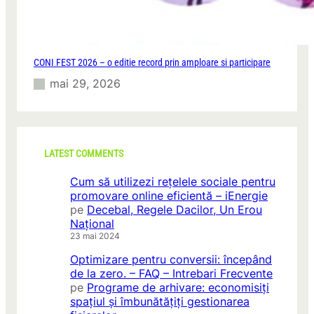
o
i
m
l
u
e
n
!
i
CONI FEST 2026 – o editie record prin amploare si participare
t
mai 29, 2026
a
t
e
a
c
LATEST COMMENTS
u
a
Cum să utilizezi rețelele sociale pentru
c
promovare online eficientă – iEnergie
e
pe
Decebal, Regele Dacilor, Un Erou
s
Național
t
23 mai 2024
e
Optimizare pentru conversii: începând
i
de la zero. – FAQ – Intrebari Frecvente
n
pe
Programe de arhivare: economisiți
i
spațiul și îmbunătățiți gestionarea
ț