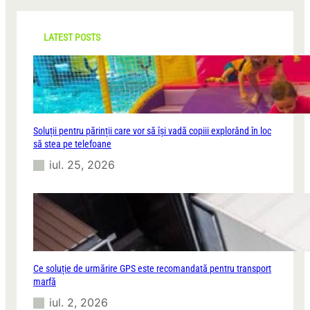
n
e
c
t
i
h
r
n
LATEST POSTS
u
v
s
o
o
l
c
u
i
n
e
t
t
Soluții pentru părinții care vor să își vadă copiii explorând în loc
a
a
să stea pe telefoane
r
t
i
iul. 25, 2026
e
a
a
t
c
c
i
o
v
r
i
p
l
o
ă
Ce soluție de urmărire GPS este recomandată pentru transport
r
:
marfă
a
D
t
iul. 2, 2026
e