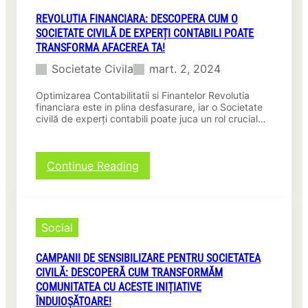
r
p
l
m
REVOLUTIA FINANCIARA: DESCOPERA CUM O
e
ă
e
SOCIETATE CIVILĂ DE EXPERȚI CONTABILI POATE
r
p
d
TRANSFORMA AFACEREA TA!
ă
e
i
c
n
Societate Civila
mart. 2, 2024
e
u
t
r
m
r
Optimizarea Contabilitatii si Finantelor Revolutia
e
S
u
financiara este in plina desfasurare, iar o Societate
:
o
civilă de experți contabili poate juca un rol crucial…
D
C
c
r
u
i
e
m
e
p
:
Continue Reading
T
t
t
R
e
a
u
e
P
t
r
v
o
e
i
o
a
Social
a
l
l
t
C
e
u
e
i
CAMPANII DE SENSIBILIZARE PENTRU SOCIETATEA
O
t
A
v
m
CIVILĂ: DESCOPERĂ CUM TRANSFORMĂM
i
j
i
u
COMUNITATEA CU ACESTE INIȚIATIVE
a
u
l
l
ÎNDUIOȘĂTOARE!
f
t