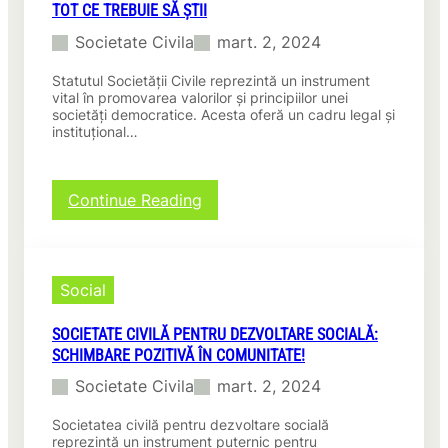
TOT CE TREBUIE SĂ ȘTII
o
p
Societate Civila
mart. 2, 2024
i
e
Statutul Societății Civile reprezintă un instrument
:
vital în promovarea valorilor și principiilor unei
C
societăți democratice. Acesta oferă un cadru legal și
instituțional…
u
m
s
a
:
Continue Reading
f
R
a
o
c
l
i
u
Social
o
l
d
e
i
SOCIETATE CIVILĂ PENTRU DEZVOLTARE SOCIALĂ:
s
f
SCHIMBARE POZITIVĂ ÎN COMUNITATE!
e
e
n
Societate Civila
mart. 2, 2024
r
ț
e
i
Societatea civilă pentru dezvoltare socială
n
a
reprezintă un instrument puternic pentru