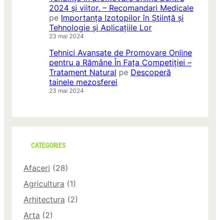
2024 și viitor. – Recomandari Medicale
o
pe
Importanța Izotopilor în Știință și
ș
Tehnologie și Aplicațiile Lor
ă
23 mai 2024
t
o
Tehnici Avansate de Promovare Online
a
pentru a Rămâne În Fața Competiției –
r
Tratament Natural
pe
Descoperă
e
tainele mezosferei
!
23 mai 2024
CATEGORIES
Afaceri
(28)
Agricultura
(1)
Arhitectura
(2)
Arta
(2)