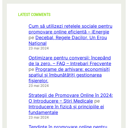
c
v
u
i
a
l
LATEST COMMENTS
c
e
e
Cum să utilizezi rețelele sociale pentru
!
s
promovare online eficientă – iEnergie
t
pe
Decebal, Regele Dacilor, Un Erou
e
Național
i
23 mai 2024
n
Optimizare pentru conversii: începând
i
de la zero. – FAQ – Intrebari Frecvente
ț
pe
Programe de arhivare: economisiți
i
spațiul și îmbunătățiți gestionarea
a
fișierelor.
t
23 mai 2024
i
v
Strategii de Promovare Online în 2024:
e
O Introducere – Stiri Medicale
pe
î
Introducere în fizică și principiile ei
n
fundamentale
d
23 mai 2024
u
Tendințe în promovare online pentru
i