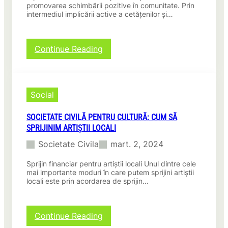
t
l
promovarea schimbării pozitive în comunitate. Prin
a
intermediul implicării active a cetățenilor și…
a
i
l
n
S
l
t
:
Continue Reading
u
a
S
m
t
o
e
u
c
t
i
Social
u
e
l
t
u
SOCIETATE CIVILĂ PENTRU CULTURĂ: CUM SĂ
a
i
SPRIJINIM ARTIȘTII LOCALI
t
S
e
Societate Civila
mart. 2, 2024
o
c
c
i
Sprijin financiar pentru artiștii locali Unul dintre cele
i
v
mai importante moduri în care putem sprijini artiștii
e
i
locali este prin acordarea de sprijin…
t
l
ă
ă
ț
p
:
Continue Reading
i
e
S