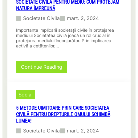
l
SOCIETATE CIVILĂ PENTRU MEDIU: CUM PROTEJĂM
a
t
c
t
NATURA ÎMPREUNĂ
t
i
h
u
e
i
Societate Civila
mart. 2, 2024
i
r
c
m
ă
i
Importanța implicării societății civile în protejarea
b
:
v
mediului Societatea civilă joacă un rol crucial în
a
C
i
protejarea mediului înconjurător. Prin implicarea
r
u
activă a cetățenilor,…
l
e
m
ă
p
s
p
o
ă
e
:
Continue Reading
z
s
n
S
i
p
t
o
t
r
r
c
i
i
u
i
v
Social
j
e
e
ă
i
d
t
î
n
u
5 METODE UIMITOARE PRIN CARE SOCIETATEA
a
n
i
c
CIVILĂ PENTRU DREPTURILE OMULUI SCHIMBĂ
t
c
m
a
LUMEA!
e
o
a
ț
c
m
Societate Civila
mart. 2, 2024
r
i
i
u
t