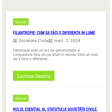
Social
FILANTROPIE: CUM SA FACI O DIFERENTA IN LUME
Societate Civila
mart. 2, 2024
Filantropia este un act de generozitate si
compasiune fata de cei aflati in nevoie. Este un mod
de a face o diferenta…
:
Continue Reading
F
i
l
a
Social
n
t
ROLUL ESENȚIAL AL STATUTULUI SOCIETĂȚII CIVILE:
r