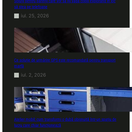
Soluții pentru părinții care vor să își vadă copiii explorând în loc
să stea pe telefoane
iul. 25, 2026
Ce soluție de urmărire GPS este recomandată pentru transport
marfă
iul. 2, 2026
Atelier mobil: cum transformi o dubă obișnuită într-un spațiu de
lucru care chiar funcționează