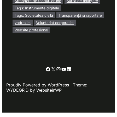
Strângere de fonduri online
Sursă de finanțare
Tags: Instrumente digitale
Tags: Societatea civilă
Transparență și raportare
vadrexim
Voluntariat corporatist
Website profesional
Facebook
X
Instagram
YouTube
LinkedIn
Proudly Powered by WordPress | Theme:
WYDEGRID by WebsiteinWP