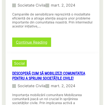
ă
u
i
a
Societate Civila
mart. 2, 2024
d
i
n
î
e
S
a
n
Campaniile de sensibilizare reprezintă o modalitate
I
c
n
A
eficientă de a atrage atenția asupra unor probleme
n
h
c
importante din comunitatea noastră. Prin intermediul
f
g
i
i
acestor inițiative,…
a
i
m
a
c
n
b
r
e
e
ă
a
r
:
Continue Reading
r
L
:
i
C
i
u
D
a
e
m
e
m
t
e
s
p
r
a
Social
c
a
a
!
o
n
n
p
DESCOPERĂ CUM SĂ MOBILIZEZI COMUNITATEA
i
s
e
PENTRU A SPRIJINI SOCIETĂȚILE CIVILE!
i
f
r
d
o
Societate Civila
mart. 2, 2024
a
e
r
c
s
m
Importanța mobilizării comunitare Mobilizarea
u
e
comunitară joacă un rol crucial în sprijinirea
ă
m
n
societăților civile. Prin implicarea activă a
l