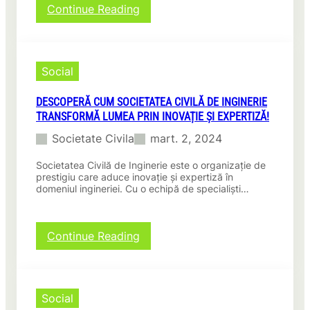
e
:
Continue Reading
n
e
p
S
î
j
r
o
n
ă
i
c
v
m
n
i
ă
n
Social
c
e
ț
a
a
t
a
t
r
DESCOPERĂ CUM SOCIETATEA CIVILĂ DE INGINERIE
a
r
u
e
TRANSFORMĂ LUMEA PRIN INOVAȚIE ȘI EXPERTIZĂ!
t
e
r
S
e
a
Societate Civila
mart. 2, 2024
o
C
î
c
i
m
Societatea Civilă de Inginerie este o organizație de
i
v
prestigiu care aduce inovație și expertiză în
p
e
i
domeniul ingineriei. Cu o echipă de specialiști…
r
t
l
e
a
ă
u
t
d
n
:
Continue Reading
e
e
ă
D
a
I
e
C
n
s
i
t
c
v
Social
e
o
i