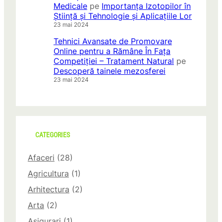
Medicale
pe
Importanța Izotopilor în
Știință și Tehnologie și Aplicațiile Lor
23 mai 2024
Tehnici Avansate de Promovare
Online pentru a Rămâne În Fața
Competiției – Tratament Natural
pe
Descoperă tainele mezosferei
23 mai 2024
CATEGORIES
Afaceri
(28)
Agricultura
(1)
Arhitectura
(2)
Arta
(2)
Asigurari
(1)