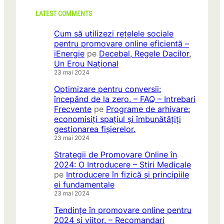
LATEST COMMENTS
Cum să utilizezi rețelele sociale
pentru promovare online eficientă –
iEnergie
pe
Decebal, Regele Dacilor,
Un Erou Național
23 mai 2024
Optimizare pentru conversii:
începând de la zero. – FAQ – Intrebari
Frecvente
pe
Programe de arhivare:
economisiți spațiul și îmbunătățiți
gestionarea fișierelor.
23 mai 2024
Strategii de Promovare Online în
2024: O Introducere – Stiri Medicale
pe
Introducere în fizică și principiile
ei fundamentale
23 mai 2024
Tendințe în promovare online pentru
2024 și viitor. – Recomandari