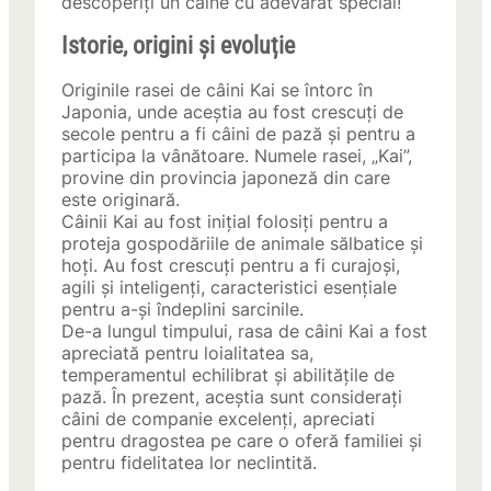
descoperiți un câine cu adevărat special!
Istorie, origini și evoluție
Originile rasei de câini Kai se întorc în
Japonia, unde aceștia au fost crescuți de
secole pentru a fi câini de pază și pentru a
participa la vânătoare. Numele rasei, „Kai”,
provine din provincia japoneză din care
este originară.
Câinii Kai au fost inițial folosiți pentru a
proteja gospodăriile de animale sălbatice și
hoți. Au fost crescuți pentru a fi curajoși,
agili și inteligenți, caracteristici esențiale
pentru a-și îndeplini sarcinile.
De-a lungul timpului, rasa de câini Kai a fost
apreciată pentru loialitatea sa,
temperamentul echilibrat și abilitățile de
pază. În prezent, aceștia sunt considerați
câini de companie excelenți, apreciati
pentru dragostea pe care o oferă familiei și
pentru fidelitatea lor neclintită.