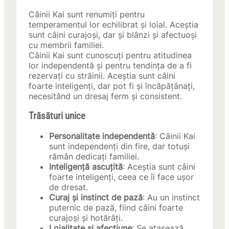
Câinii Kai sunt renumiți pentru
temperamentul lor echilibrat și loial. Aceștia
sunt câini curajoși, dar și blânzi și afectuoși
cu membrii familiei.
Câinii Kai sunt cunoscuți pentru atitudinea
lor independentă și pentru tendința de a fi
rezervați cu străinii. Aceștia sunt câini
foarte inteligenți, dar pot fi și încăpățânați,
necesitând un dresaj ferm și consistent.
Trăsături unice
Personalitate independentă
: Câinii Kai
sunt independenți din fire, dar totuși
rămân dedicați familiei.
Inteligență ascuțită
: Aceștia sunt câini
foarte inteligenți, ceea ce îi face ușor
de dresat.
Curaj și instinct de pază
: Au un instinct
puternic de pază, fiind câini foarte
curajoși și hotărâți.
Loialitate și afecțiune
: Se atașează