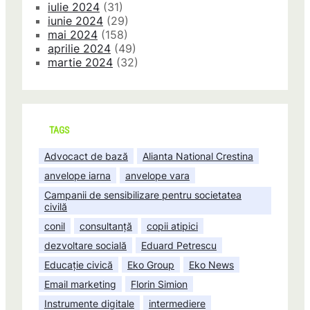
iulie 2024
(31)
iunie 2024
(29)
mai 2024
(158)
aprilie 2024
(49)
martie 2024
(32)
TAGS
Advocact de bază
Alianta National Crestina
anvelope iarna
anvelope vara
Campanii de sensibilizare pentru societatea
civilă
conil
consultanță
copii atipici
dezvoltare socială
Eduard Petrescu
Educație civică
Eko Group
Eko News
Email marketing
Florin Simion
Instrumente digitale
intermediere