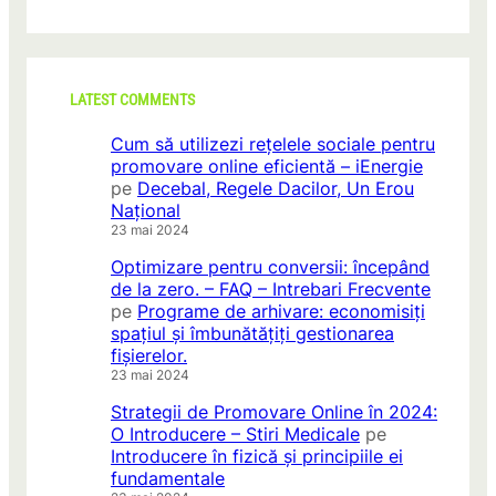
LATEST COMMENTS
Cum să utilizezi rețelele sociale pentru
promovare online eficientă – iEnergie
pe
Decebal, Regele Dacilor, Un Erou
Național
23 mai 2024
Optimizare pentru conversii: începând
de la zero. – FAQ – Intrebari Frecvente
pe
Programe de arhivare: economisiți
spațiul și îmbunătățiți gestionarea
fișierelor.
23 mai 2024
Strategii de Promovare Online în 2024:
O Introducere – Stiri Medicale
pe
Introducere în fizică și principiile ei
fundamentale