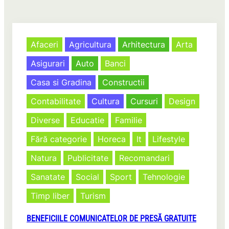
Afaceri
Agricultura
Arhitectura
Arta
Asigurari
Auto
Banci
Casa si Gradina
Constructii
Contabilitate
Cultura
Cursuri
Design
Diverse
Educatie
Familie
Fără categorie
Horeca
It
Lifestyle
Natura
Publicitate
Recomandari
Sanatate
Social
Sport
Tehnologie
Timp liber
Turism
BENEFICIILE COMUNICATELOR DE PRESĂ GRATUITE