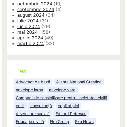
octombrie 2024
(10)
septembrie 2024
(4)
august 2024
(34)
iulie 2024
(31)
iunie 2024
(29)
mai 2024
(158)
aprilie 2024
(49)
martie 2024
(32)
TAGS
Advocact de bază
Alianta National Crestina
anvelope iarna
anvelope vara
Campanii de sensibilizare pentru societatea civilă
conil
consultanță
copii atipici
dezvoltare socială
Eduard Petrescu
Educație civică
Eko Group
Eko News