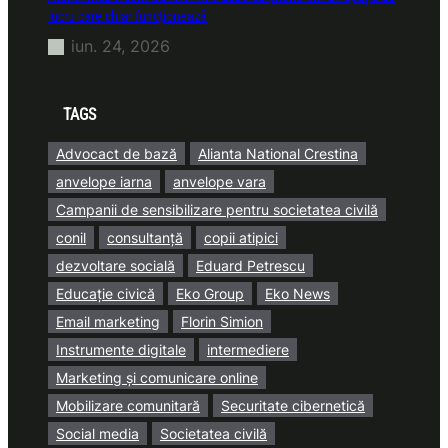
lucru care chiar funcționează
iun. 24, 2026
TAGS
Advocact de bază
Alianta National Crestina
anvelope iarna
anvelope vara
Campanii de sensibilizare pentru societatea civilă
conil
consultanță
copii atipici
dezvoltare socială
Eduard Petrescu
Educație civică
Eko Group
Eko News
Email marketing
Florin Simion
Instrumente digitale
intermediere
Marketing și comunicare online
Mobilizare comunitară
Securitate cibernetică
Social media
Societatea civilă