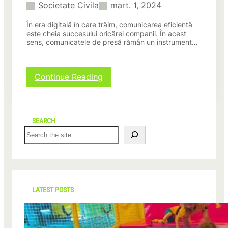
Societate Civila
mart. 1, 2024
În era digitală în care trăim, comunicarea eficientă
este cheia succesului oricărei companii. În acest
sens, comunicatele de presă rămân un instrument…
:
Continue Reading
B
e
n
e
SEARCH
f
S
i
e
c
a
i
r
i
c
l
h
e
LATEST POSTS
c
o
m