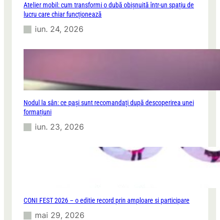
Atelier mobil: cum transformi o dubă obișnuită într-un spațiu de
t
lucru care chiar funcționează
e
iun. 24, 2026
Nodul la sân: ce pași sunt recomandați după descoperirea unei
formațiuni
iun. 23, 2026
CONI FEST 2026 – o editie record prin amploare si participare
mai 29, 2026