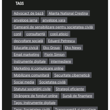
TAGS
Advocact de bază
Alianta National Crestina
anvelope iarna
anvelope vara
Campanii de sensibilizare pentru societatea civilă
conil
consultanță
copii atipici
dezvoltare socială
Eduard Petrescu
Educație civică
Eko Group
Eko News
Email marketing
Florin Simion
Instrumente digitale
intermediere
Marketing și comunicare online
Mobilizare comunitară
Securitate cibernetică
Social media
Societatea civilă
Statutul societății civile
Strategii eficiente
Strângere de fonduri online
Sursă de finanțare
Tags: Instrumente digitale
Tags: Societatea civilă
Transparență și raportare