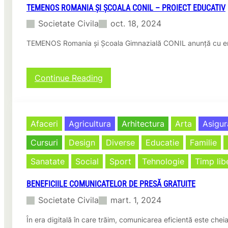
TEMENOS ROMANIA ȘI ȘCOALA CONIL – PROIECT EDUCATIV
Societate Civila
oct. 18, 2024
TEMENOS Romania și Școala Gimnazială CONIL anunță cu entuz
:
Continue Reading
T
E
M
E
Afaceri
Agricultura
Arhitectura
Arta
Asigur
N
O
Cursuri
Design
Diverse
Educatie
Familie
S
R
Sanatate
Social
Sport
Tehnologie
Timp lib
o
m
BENEFICIILE COMUNICATELOR DE PRESĂ GRATUITE
a
n
Societate Civila
mart. 1, 2024
i
a
În era digitală în care trăim, comunicarea eficientă este ch