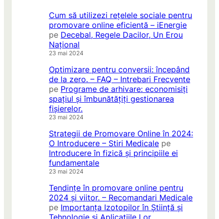
Cum să utilizezi rețelele sociale pentru
promovare online eficientă – iEnergie
pe
Decebal, Regele Dacilor, Un Erou
Național
23 mai 2024
Optimizare pentru conversii: începând
de la zero. – FAQ – Intrebari Frecvente
pe
Programe de arhivare: economisiți
spațiul și îmbunătățiți gestionarea
fișierelor.
23 mai 2024
Strategii de Promovare Online în 2024:
O Introducere – Stiri Medicale
pe
Introducere în fizică și principiile ei
fundamentale
23 mai 2024
Tendințe în promovare online pentru
2024 și viitor. – Recomandari Medicale
pe
Importanța Izotopilor în Știință și
Tehnologie și Aplicațiile Lor