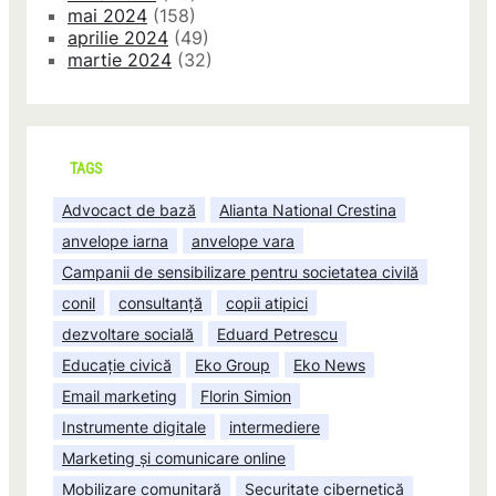
mai 2024
(158)
aprilie 2024
(49)
martie 2024
(32)
TAGS
Advocact de bază
Alianta National Crestina
anvelope iarna
anvelope vara
Campanii de sensibilizare pentru societatea civilă
conil
consultanță
copii atipici
dezvoltare socială
Eduard Petrescu
Educație civică
Eko Group
Eko News
Email marketing
Florin Simion
Instrumente digitale
intermediere
Marketing și comunicare online
Mobilizare comunitară
Securitate cibernetică