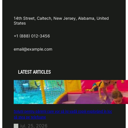
14th Street, Caltech, New Jersey, Alabama, United
States
+1 (888) 012-3456
email@example.com
LATEST ARTICLES
Soluții pentru părinții care vor să își vadă copiii explorând în loc
să stea pe telefoane
iul. 25, 2026