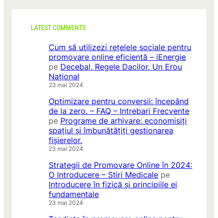
LATEST COMMENTS
Cum să utilizezi rețelele sociale pentru
promovare online eficientă – iEnergie
pe
Decebal, Regele Dacilor, Un Erou
Național
23 mai 2024
Optimizare pentru conversii: începând
de la zero. – FAQ – Intrebari Frecvente
pe
Programe de arhivare: economisiți
spațiul și îmbunătățiți gestionarea
fișierelor.
23 mai 2024
Strategii de Promovare Online în 2024:
O Introducere – Stiri Medicale
pe
Introducere în fizică și principiile ei
fundamentale
23 mai 2024