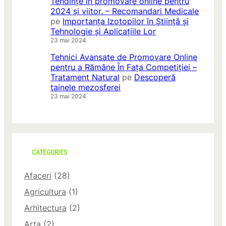
Tendințe în promovare online pentru
2024 și viitor. – Recomandari Medicale
pe
Importanța Izotopilor în Știință și
Tehnologie și Aplicațiile Lor
23 mai 2024
Tehnici Avansate de Promovare Online
pentru a Rămâne În Fața Competiției –
Tratament Natural
pe
Descoperă
tainele mezosferei
23 mai 2024
CATEGORIES
Afaceri
(28)
Agricultura
(1)
Arhitectura
(2)
Arta
(2)