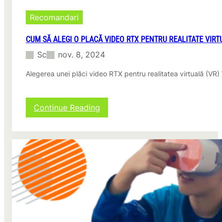
r
i
s
f
Recomandari
o
i
n
c
CUM SĂ ALEGI O PLACĂ VIDEO RTX PENTRU REALITATE VIRT
a
a
l
Sc
nov. 8, 2024
ț
i
i
t
Alegerea unei plăci video RTX pentru realitatea virtuală (VR)
e
a
,
t
o
e
r
:
Continue Reading
i
C
g
u
i
m
n
s
e
ă
,
a
t
l
r
e
ă
g
s
i
ă
o