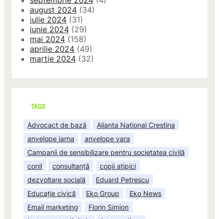
septembrie 2024
(4)
august 2024
(34)
iulie 2024
(31)
iunie 2024
(29)
mai 2024
(158)
aprilie 2024
(49)
martie 2024
(32)
TAGS
Advocact de bază
Alianta National Crestina
anvelope iarna
anvelope vara
Campanii de sensibilizare pentru societatea civilă
conil
consultanță
copii atipici
dezvoltare socială
Eduard Petrescu
Educație civică
Eko Group
Eko News
Email marketing
Florin Simion