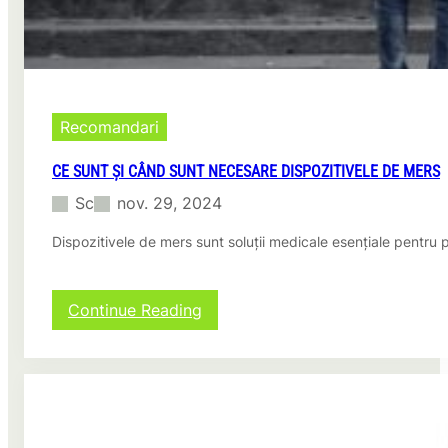
a
b
i
l
e
c
u
Recomandari
a
j
CE SUNT ȘI CÂND SUNT NECESARE DISPOZITIVELE DE MERS
u
Sc
nov. 29, 2024
t
o
Dispozitivele de mers sunt soluții medicale esențiale pentru 
r
u
l
u
:
Continue Reading
n
C
e
e
i
s
a
u
g
n
e
t
n