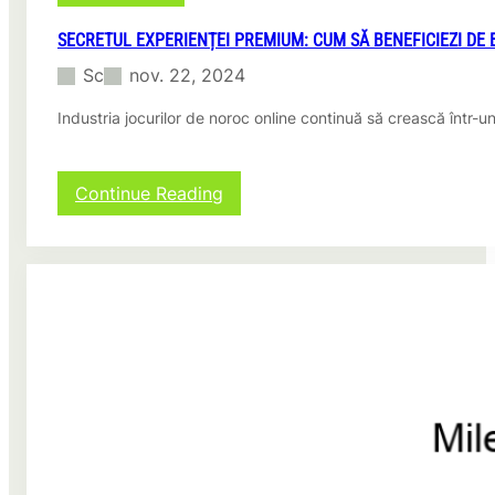
a
c
SECRETUL EXPERIENȚEI PREMIUM: CUM SĂ BENEFICIEZI DE
a
Sc
nov. 22, 2024
u
z
Industria jocurilor de noroc online continuă să crească într-un
a
t
a
d
:
Continue Reading
e
S
p
e
r
c
o
r
b
e
l
t
e
u
m
l
e
E
l
x
e
p
c
e
u
r