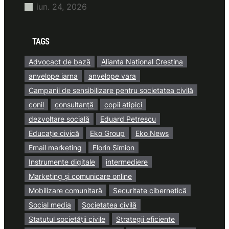
iun. 24, 2026
TAGS
Advocact de bază
Alianta National Crestina
anvelope iarna
anvelope vara
Campanii de sensibilizare pentru societatea civilă
conil
consultanță
copii atipici
dezvoltare socială
Eduard Petrescu
Educație civică
Eko Group
Eko News
Email marketing
Florin Simion
Instrumente digitale
intermediere
Marketing și comunicare online
Mobilizare comunitară
Securitate cibernetică
Social media
Societatea civilă
Statutul societății civile
Strategii eficiente