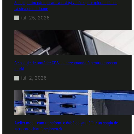
Soluții pentru părinții care vor să își vadă copiii explorând în loc
să stea pe telefoane
iul. 25, 2026
Ce soluție de urmărire GPS este recomandată pentru transport
marfă
iul. 2, 2026
Atelier mobil: cum transformi o dubă obișnuită într-un spațiu de
lucru care chiar funcționează