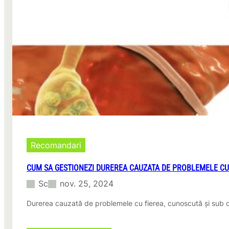
ș
ț
i
i
c
i
â
d
n
e
d
o
s
p
u
t
n
i
t
m
n
i
e
z
c
a
e
r
s
Recomandari
e
a
S
r
CUM SA GESTIONEZI DUREREA CAUZATA DE PROBLEMELE CU
E
e
O
Sc
nov. 25, 2024
d
i
Durerea cauzată de problemele cu fierea, cunoscută și sub d
s
p
o