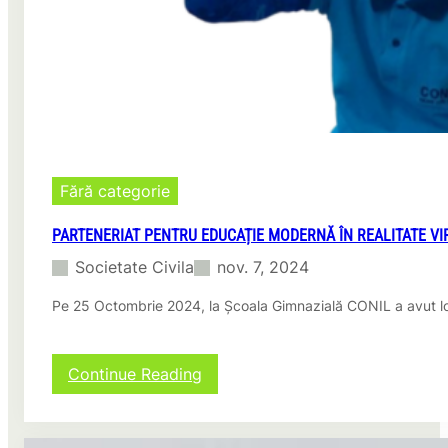
t
p
u
l
r
a
i
c
ș
ă
i
v
p
i
e
d
r
e
s
o
Fără categorie
o
R
n
T
PARTENERIAT PENTRU EDUCAȚIE MODERNĂ ÎN REALITATE VI
a
X
l
Societate Civila
nov. 7, 2024
p
i
e
t
Pe 25 Octombrie 2024, la Școala Gimnazială CONIL a avut l
n
a
t
t
r
e
u
:
Continue Reading
r
P
e
a
a
r