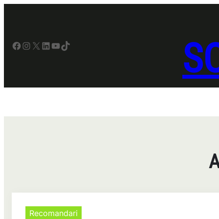
Sari
la
conținut
SO
Facebook
Instagram
X
LinkedIn
YouTube
TikTok
A
Recomandari