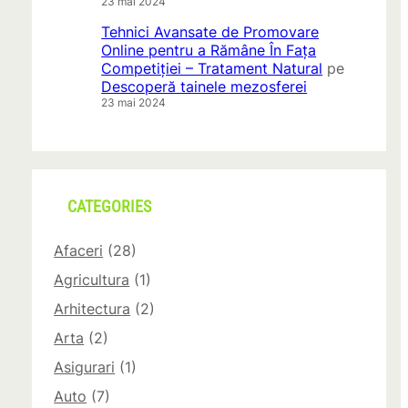
23 mai 2024
Tehnici Avansate de Promovare
Online pentru a Rămâne În Fața
Competiției – Tratament Natural
pe
Descoperă tainele mezosferei
23 mai 2024
CATEGORIES
Afaceri
(28)
Agricultura
(1)
Arhitectura
(2)
Arta
(2)
Asigurari
(1)
Auto
(7)