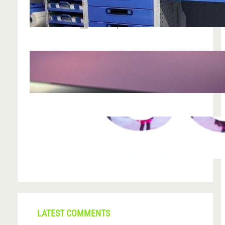
chiar funcționează
iun. 24, 2026
Nodul la sân: ce pași sunt recomandați
după descoperirea unei formațiuni
iun. 23, 2026
CONI FEST 2026 – o editie record prin
amploare si participare
mai 29, 2026
LATEST COMMENTS