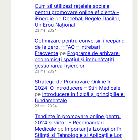
Cum să utilizezi rețelele sociale
pentru promovare online eficientă –
iEnergie
pe
Decebal, Regele Dacilor,
Un Erou Național
23 mai 2024
Optimizare pentru conversii: începând
de la zero. – FAQ – Intrebari
Frecvente
pe
Programe de arhivare:
economisiți spațiul și îmbunătățiți
gestionarea fișierelor.
23 mai 2024
Strategii de Promovare Online în
2024: O Introducere – Stiri Medicale
pe
Introducere în fizică și principiile ei
fundamentale
23 mai 2024
Tendințe în promovare online pentru
2024 și viitor. – Recomandari
Medicale
pe
Importanța Izotopilor în
Știință și Tehnologie și Aplicațiile Lor