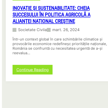
INOVAȚIE ȘI SUSTENABILITATE: CHEIA
SUCCESULUI ÎN POLITICA AGRICOLĂ A
ALIANȚEI NAȚIONAL CREȘTINE
Societate Civila
mart. 26, 2024
Într-un context global în care schimbările climatice și
provocările economice redefineșc prioritățile naționale,
România se confruntă cu necesitatea urgentă de a-și
reevalua…
:
Continue Reading
I
n
o
v
a
ț
i
e