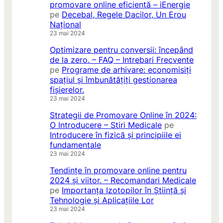
promovare online eficientă – iEnergie
pe
Decebal, Regele Dacilor, Un Erou
Național
23 mai 2024
Optimizare pentru conversii: începând
de la zero. – FAQ – Intrebari Frecvente
pe
Programe de arhivare: economisiți
spațiul și îmbunătățiți gestionarea
fișierelor.
23 mai 2024
Strategii de Promovare Online în 2024:
O Introducere – Stiri Medicale
pe
Introducere în fizică și principiile ei
fundamentale
23 mai 2024
Tendințe în promovare online pentru
2024 și viitor. – Recomandari Medicale
pe
Importanța Izotopilor în Știință și
Tehnologie și Aplicațiile Lor
23 mai 2024