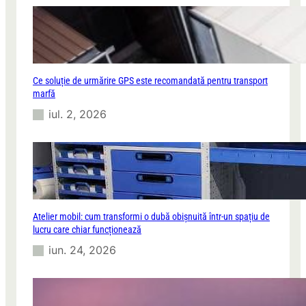
l
o
r
d
e
p
Ce soluție de urmărire GPS este recomandată pentru transport
r
marfă
e
s
iul. 2, 2026
ă
g
r
a
t
u
i
Atelier mobil: cum transformi o dubă obișnuită într-un spațiu de
t
lucru care chiar funcționează
e
iun. 24, 2026