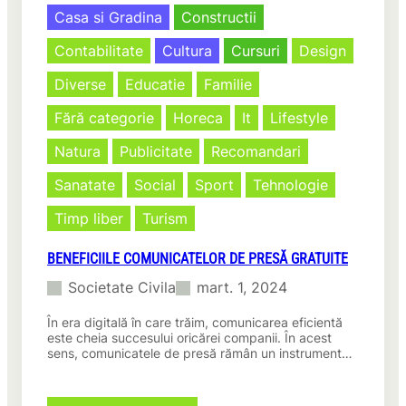
t
Casa si Gradina
Constructii
a
r
Contabilitate
Cultura
Cursuri
Design
e
Diverse
Educatie
Familie
l
u
Fără categorie
Horeca
It
Lifestyle
m
i
Natura
Publicitate
Recomandari
n
a
Sanatate
Social
Sport
Tehnologie
i
n
Timp liber
Turism
d
e
BENEFICIILE COMUNICATELOR DE PRESĂ GRATUITE
s
i
Societate Civila
mart. 1, 2024
g
n
În era digitală în care trăim, comunicarea eficientă
este cheia succesului oricărei companii. În acest
u
sens, comunicatele de presă rămân un instrument…
l
i
n