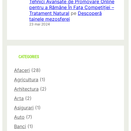
Tehnici Avansate de Promovare Online
pentru a Rămâne În Fața Competiției –
Tratament Natural
pe
Descoperă
tainele mezosferei
23 mai 2024
CATEGORIES
Afaceri
(28)
Agricultura
(1)
Arhitectura
(2)
Arta
(2)
Asigurari
(1)
Auto
(7)
Banci
(1)