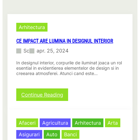
Arhitectura
CE IMPACT ARE LUMINA IN DESIGNUL INTERIOR
Sc
apr. 25, 2024
In designul interior, corpurile de iluminat joaca un rol
esential in evidentierea elementelor de design si in
creearea atmosferei. Atunci cand este…
:
Continue Reading
C
e
i
m
Afaceri
Agricultura
Arhitectura
Arta
p
a
Asigurari
Auto
Banci
c