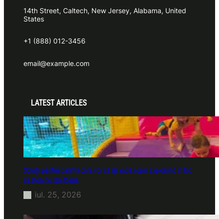
14th Street, Caltech, New Jersey, Alabama, United
States
+1 (888) 012-3456
email@example.com
LATEST ARTICLES
Soluții pentru părinții care vor să își vadă copiii explorând în loc
să stea pe telefoane
iul. 25, 2026