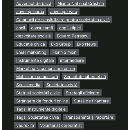
Advocact de bază
Alianta National Crestina
anvelope iarna
anvelope vara
Campanii de sensibilizare pentru societatea civilă
conil
consultanță
copii atipici
dezvoltare socială
Eduard Petrescu
Educație civică
Eko Group
Eko News
Email marketing
Florin Simion
Instrumente digitale
intermediere
Marketing și comunicare online
Mobilizare comunitară
Securitate cibernetică
Social media
Societatea civilă
Statutul societății civile
Strategii eficiente
Strângere de fonduri online
Sursă de finanțare
Tags: Instrumente digitale
Tags: Societatea civilă
Transparență și raportare
vadrexim
Voluntariat corporatist