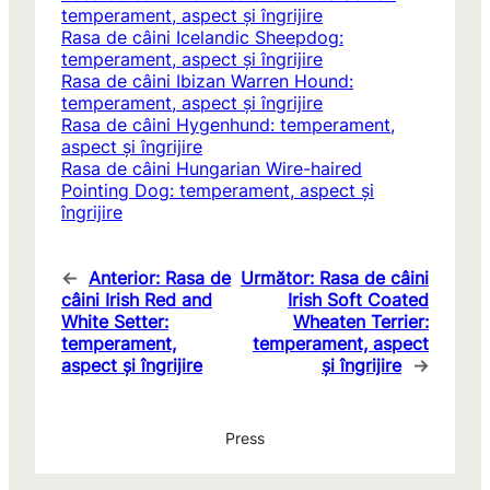
temperament, aspect și îngrijire
Rasa de câini Icelandic Sheepdog:
temperament, aspect și îngrijire
Rasa de câini Ibizan Warren Hound:
temperament, aspect și îngrijire
Rasa de câini Hygenhund: temperament,
aspect și îngrijire
Rasa de câini Hungarian Wire-haired
Pointing Dog: temperament, aspect și
îngrijire
←
Anterior:
Rasa de
Următor:
Rasa de câini
câini Irish Red and
Irish Soft Coated
White Setter:
Wheaten Terrier:
temperament,
temperament, aspect
aspect și îngrijire
și îngrijire
→
Press