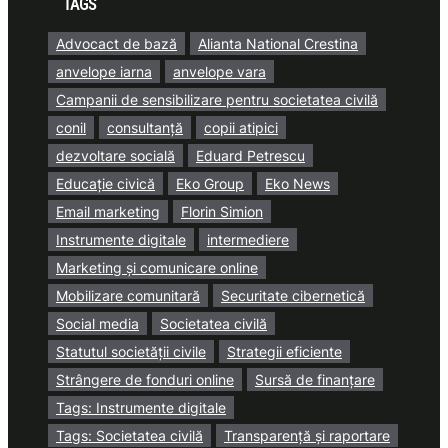
TAGS
Advocact de bază
Alianta National Crestina
anvelope iarna
anvelope vara
Campanii de sensibilizare pentru societatea civilă
conil
consultanță
copii atipici
dezvoltare socială
Eduard Petrescu
Educație civică
Eko Group
Eko News
Email marketing
Florin Simion
Instrumente digitale
intermediere
Marketing și comunicare online
Mobilizare comunitară
Securitate cibernetică
Social media
Societatea civilă
Statutul societății civile
Strategii eficiente
Strângere de fonduri online
Sursă de finanțare
Tags: Instrumente digitale
Tags: Societatea civilă
Transparență și raportare