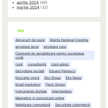
aprilie 2024
(49)
martie 2024
(32)
TAGS
Advocact de bază
Alianta National Crestina
anvelope iarna
anvelope vara
Campanii de sensibilizare pentru societatea
civilă
conil
consultanță
copii atipici
dezvoltare socială
Eduard Petrescu
Educație civică
Eko Group
Eko News
Email marketing
Florin Simion
Instrumente digitale
intermediere
Marketing și comunicare online
Mobilizare comunitară
Securitate cibernetică