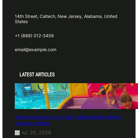
14th Street, Caltech, New Jersey, Alabama, United
States
+1 (888) 012-3456
email@example.com
LATEST ARTICLES
Soluții pentru părinții care vor să își vadă copiii explorând în loc
să stea pe telefoane
iul. 25, 2026