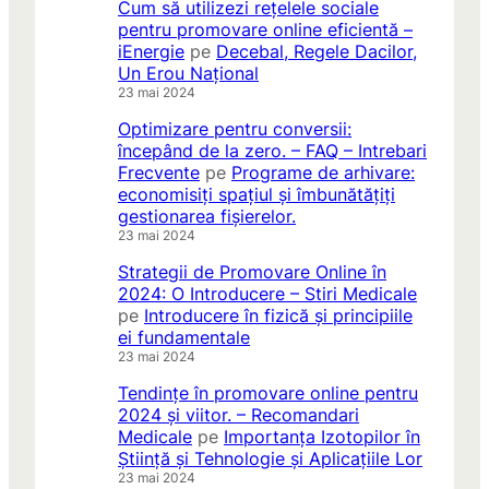
Cum să utilizezi rețelele sociale
pentru promovare online eficientă –
iEnergie
pe
Decebal, Regele Dacilor,
Un Erou Național
23 mai 2024
Optimizare pentru conversii:
începând de la zero. – FAQ – Intrebari
Frecvente
pe
Programe de arhivare:
economisiți spațiul și îmbunătățiți
gestionarea fișierelor.
23 mai 2024
Strategii de Promovare Online în
2024: O Introducere – Stiri Medicale
pe
Introducere în fizică și principiile
ei fundamentale
23 mai 2024
Tendințe în promovare online pentru
2024 și viitor. – Recomandari
Medicale
pe
Importanța Izotopilor în
Știință și Tehnologie și Aplicațiile Lor
23 mai 2024