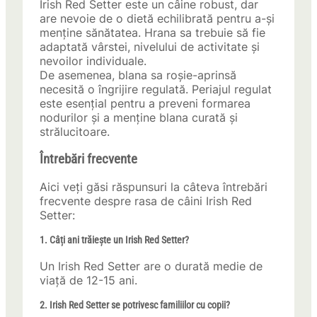
Irish Red Setter este un câine robust, dar
are nevoie de o dietă echilibrată pentru a-și
menține sănătatea. Hrana sa trebuie să fie
adaptată vârstei, nivelului de activitate și
nevoilor individuale.
De asemenea, blana sa roșie-aprinsă
necesită o îngrijire regulată. Periajul regulat
este esențial pentru a preveni formarea
nodurilor și a menține blana curată și
strălucitoare.
Întrebări frecvente
Aici veți găsi răspunsuri la câteva întrebări
frecvente despre rasa de câini Irish Red
Setter:
1. Câți ani trăiește un Irish Red Setter?
Un Irish Red Setter are o durată medie de
viață de 12-15 ani.
2. Irish Red Setter se potrivesc familiilor cu copii?