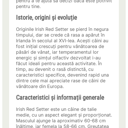
pentru a te ajuta să decizi dacă este potrivit
pentru tine.
Istorie, origini și evoluție
Originile Irish Red Setter se pierd în negura
timpului, dar se crede că rasa a apărut în
Irlanda în secolul al XVI-lea. Acești câini au
fost inițial crescuți pentru vânătoarea de
păsări de vânat, iar temperamentul lor
energic și simțul olfactiv dezvoltat i-au
făcut ideali pentru această activitate. În
timp, au devenit o rasă distinctă, cu
caracteristici specifice, devenind rapid una
dintre cele mai apreciate rase de câini de
vânătoare din Europa.
Caracteristici și informații generale
Irish Red Setter este un câine de talie
medie, cu un aspect elegant și proporționat.
Masculul ajunge la aproximativ 60-68 cm
înălțime, iar femela la 58-66 cm. Greutatea