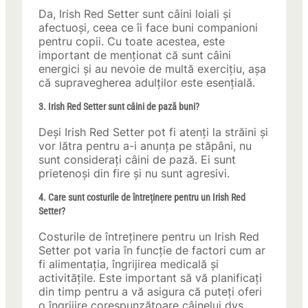
Da, Irish Red Setter sunt câini loiali și
afectuoși, ceea ce îi face buni companioni
pentru copii. Cu toate acestea, este
important de menționat că sunt câini
energici și au nevoie de multă exercițiu, așa
că supravegherea adulților este esențială.
3. Irish Red Setter sunt câini de pază buni?
Deși Irish Red Setter pot fi atenți la străini și
vor lătra pentru a-i anunța pe stăpâni, nu
sunt considerați câini de pază. Ei sunt
prietenoși din fire și nu sunt agresivi.
4. Care sunt costurile de întreținere pentru un Irish Red
Setter?
Costurile de întreținere pentru un Irish Red
Setter pot varia în funcție de factori cum ar
fi alimentația, îngrijirea medicală și
activitățile. Este important să vă planificați
din timp pentru a vă asigura că puteți oferi
o îngrijire corespunzătoare câinelui dvs.