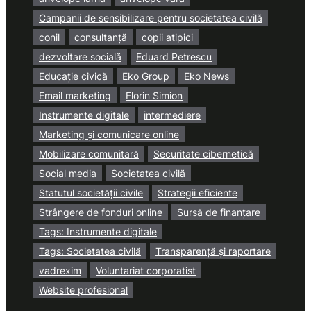
Campanii de sensibilizare pentru societatea civilă
conil
consultanță
copii atipici
dezvoltare socială
Eduard Petrescu
Educație civică
Eko Group
Eko News
Email marketing
Florin Simion
Instrumente digitale
intermediere
Marketing și comunicare online
Mobilizare comunitară
Securitate cibernetică
Social media
Societatea civilă
Statutul societății civile
Strategii eficiente
Strângere de fonduri online
Sursă de finanțare
Tags: Instrumente digitale
Tags: Societatea civilă
Transparență și raportare
vadrexim
Voluntariat corporatist
Website profesional