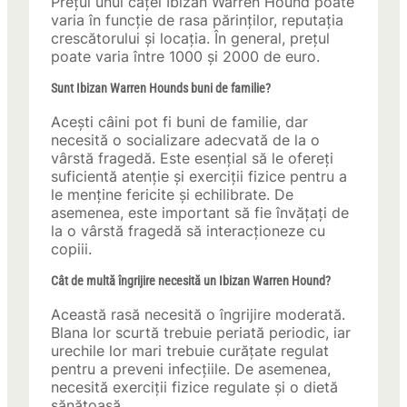
Prețul unui cățel Ibizan Warren Hound poate
varia în funcție de rasa părinților, reputația
crescătorului și locația. În general, prețul
poate varia între 1000 și 2000 de euro.
Sunt Ibizan Warren Hounds buni de familie?
Acești câini pot fi buni de familie, dar
necesită o socializare adecvată de la o
vârstă fragedă. Este esențial să le ofereți
suficientă atenție și exerciții fizice pentru a
le menține fericite și echilibrate. De
asemenea, este important să fie învățați de
la o vârstă fragedă să interacționeze cu
copiii.
Cât de multă îngrijire necesită un Ibizan Warren Hound?
Această rasă necesită o îngrijire moderată.
Blana lor scurtă trebuie periată periodic, iar
urechile lor mari trebuie curățate regulat
pentru a preveni infecțiile. De asemenea,
necesită exerciții fizice regulate și o dietă
sănătoasă.