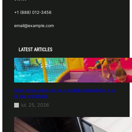
+1 (888) 012-3456
email@example.com
LATEST ARTICLES
Soluții pentru părinții care vor să își vadă copiii explorând în loc
să stea pe telefoane
iul. 25, 2026