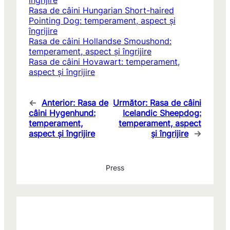
îngrijire
Rasa de câini Hungarian Short-haired
Pointing Dog: temperament, aspect și
îngrijire
Rasa de câini Hollandse Smoushond:
temperament, aspect și îngrijire
Rasa de câini Hovawart: temperament,
aspect și îngrijire
←
Anterior:
Rasa de
Următor:
Rasa de câini
câini Hygenhund:
Icelandic Sheepdog:
temperament,
temperament, aspect
aspect și îngrijire
și îngrijire
→
Press