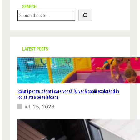
SEARCH
S
e
a
r
c
h
LATEST POSTS
Soluții pentru părinții care vor să își vadă copiii explorând în
loc să stea pe telefoane
iul. 25, 2026