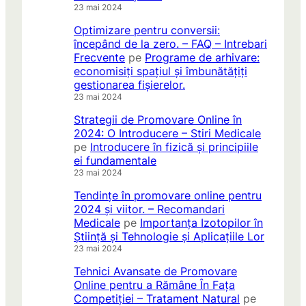
23 mai 2024
Optimizare pentru conversii:
începând de la zero. – FAQ – Intrebari
Frecvente
pe
Programe de arhivare:
economisiți spațiul și îmbunătățiți
gestionarea fișierelor.
23 mai 2024
Strategii de Promovare Online în
2024: O Introducere – Stiri Medicale
pe
Introducere în fizică și principiile
ei fundamentale
23 mai 2024
Tendințe în promovare online pentru
2024 și viitor. – Recomandari
Medicale
pe
Importanța Izotopilor în
Știință și Tehnologie și Aplicațiile Lor
23 mai 2024
Tehnici Avansate de Promovare
Online pentru a Rămâne În Fața
Competiției – Tratament Natural
pe