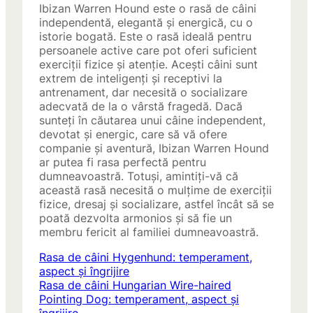
Ibizan Warren Hound este o rasă de câini
independentă, elegantă și energică, cu o
istorie bogată. Este o rasă ideală pentru
persoanele active care pot oferi suficient
exerciții fizice și atenție. Acești câini sunt
extrem de inteligenți și receptivi la
antrenament, dar necesită o socializare
adecvată de la o vârstă fragedă. Dacă
sunteți în căutarea unui câine independent,
devotat și energic, care să vă ofere
companie și aventură, Ibizan Warren Hound
ar putea fi rasa perfectă pentru
dumneavoastră. Totuși, amintiți-vă că
această rasă necesită o mulțime de exerciții
fizice, dresaj și socializare, astfel încât să se
poată dezvolta armonios și să fie un
membru fericit al familiei dumneavoastră.
Rasa de câini Hygenhund: temperament,
aspect și îngrijire
Rasa de câini Hungarian Wire-haired
Pointing Dog: temperament, aspect și