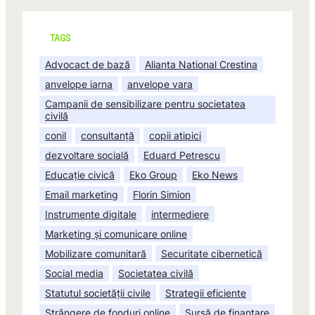
TAGS
Advocact de bază
Alianta National Crestina
anvelope iarna
anvelope vara
Campanii de sensibilizare pentru societatea
civilă
conil
consultanță
copii atipici
dezvoltare socială
Eduard Petrescu
Educație civică
Eko Group
Eko News
Email marketing
Florin Simion
Instrumente digitale
intermediere
Marketing și comunicare online
Mobilizare comunitară
Securitate cibernetică
Social media
Societatea civilă
Statutul societății civile
Strategii eficiente
Strângere de fonduri online
Sursă de finanțare