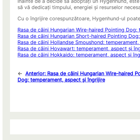
Înainte de a decide să adoptați un Hygenhund, este e
să vă dedicați timpului, energiei și resurselor necesar
Cu o îngrijire corespunzătoare, Hygenhund-ul poate 
Rasa de câini Hungarian Wire-haired Pointing Dog: t
Rasa de câini Hungarian Short-haired Pointing Dog: 
Rasa de câini Hollandse Smoushond: temperament, as
Rasa de câini Hovawart: temperament, aspect și îngr
Rasa de câini Hokkaido: temperament, aspect și îngr
←
Anterior:
Rasa de câini Hungarian Wire-haired Po
Dog: temperament, aspect și îngrijire