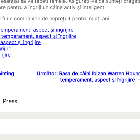
sențial să vă faceți temele. Asigurați-vă că sunteți pregăti
e pentru a îngriji un câine activ și inteligent.
fi un companion de neprețuit pentru mulți ani.
emperament, aspect și îngrijire
temperament, aspect și îngrijire
pect și îngrijire
ijire
ijire
inting
Următor:
Rasa de câini Ibizan Warren Houn
temperament, aspect și îngrijire
Press