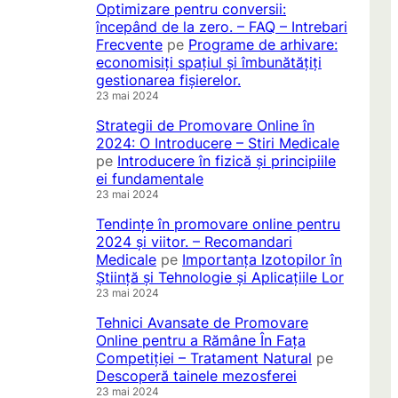
Optimizare pentru conversii:
începând de la zero. – FAQ – Intrebari
Frecvente
pe
Programe de arhivare:
economisiți spațiul și îmbunătățiți
gestionarea fișierelor.
23 mai 2024
Strategii de Promovare Online în
2024: O Introducere – Stiri Medicale
pe
Introducere în fizică și principiile
ei fundamentale
23 mai 2024
Tendințe în promovare online pentru
2024 și viitor. – Recomandari
Medicale
pe
Importanța Izotopilor în
Știință și Tehnologie și Aplicațiile Lor
23 mai 2024
Tehnici Avansate de Promovare
Online pentru a Rămâne În Fața
Competiției – Tratament Natural
pe
Descoperă tainele mezosferei
23 mai 2024