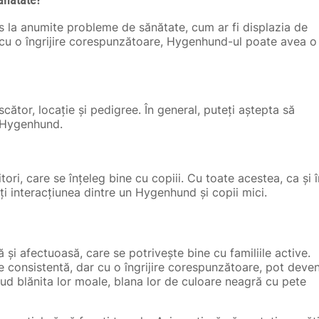
ănătate?
s la anumite probleme de sănătate, cum ar fi displazia de
, cu o îngrijire corespunzătoare, Hygenhund-ul poate avea o
ător, locație și pedigree. În general, puteți aștepta să
e Hygenhund.
tori, care se înțeleg bine cu copiii. Cu toate acestea, ca și î
i interacțiunea dintre un Hygenhund și copii mici.
 și afectuoasă, care se potrivește bine cu familiile active.
re consistentă, dar cu o îngrijire corespunzătoare, pot deven
nclud blănita lor moale, blana lor de culoare neagră cu pete