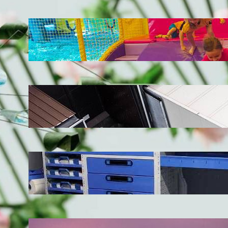
LATEST POSTS
Soluții pentru părinții care vor să își vadă
copiii explorând în loc să stea pe
telefoane
iul. 25, 2026
Ce soluție de urmărire GPS este
recomandată pentru transport marfă
iul. 2, 2026
Atelier mobil: cum transformi o dubă
obișnuită într-un spațiu de lucru care
chiar funcționează
iun. 24, 2026
Nodul la sân: ce pași sunt recomandați