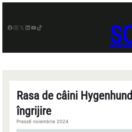
Sari
la
conținut
SO
Facebook
Instagram
X
LinkedIn
YouTube
TikTok
Rasa de câini Hygenhund
îngrijire
Press
6 noiembrie 2024