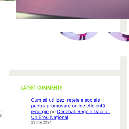
după descoperirea unei formațiuni
iun. 23, 2026
CONI FEST 2026 – o editie record prin
amploare si participare
mai 29, 2026
,
LATEST COMMENTS
Cum să utilizezi rețelele sociale
pentru promovare online eficientă –
,
iEnergie
pe
Decebal, Regele Dacilor,
ru
Un Erou Național
23 mai 2024