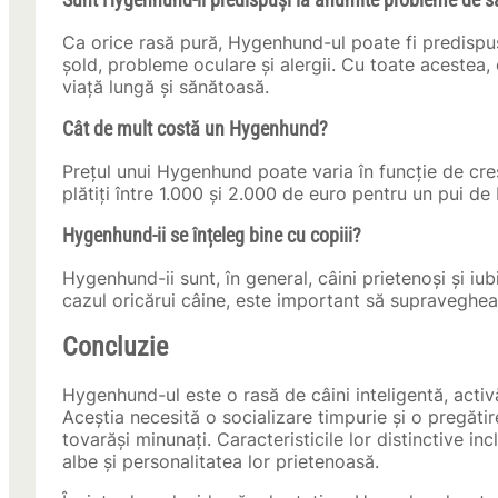
Sunt Hygenhund-ii predispuși la anumite probleme de s
Ca orice rasă pură, Hygenhund-ul poate fi predispu
șold, probleme oculare și alergii. Cu toate acestea
viață lungă și sănătoasă.
Cât de mult costă un Hygenhund?
Prețul unui Hygenhund poate varia în funcție de cresc
plătiți între 1.000 și 2.000 de euro pentru un pui d
Hygenhund-ii se înțeleg bine cu copiii?
Hygenhund-ii sunt, în general, câini prietenoși și iubi
cazul oricărui câine, este important să supravegheaț
Concluzie
Hygenhund-ul este o rasă de câini inteligentă, activă
Aceștia necesită o socializare timpurie și o pregăti
tovarăși minunați. Caracteristicile lor distinctive i
albe și personalitatea lor prietenoasă.