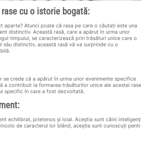
rase cu o istorie bogată:
ct aparte? Atunci poate că rasa pe care o căutați este una
ent distinctiv. Această rasă, care a apărut în urma unor
gul timpului, se caracterizează prin trăsături unice care o
l său distinctiv, această rasă vă va surprinde cu o
bilă.
dar se crede că a apărut în urma unor evenimente specifice
ă a contribuit la formarea trăsăturilor unice ale acestei rase
l specific în care a fost dezvoltată.
ament:
echilibrat, prietenos și loial. Aceștia sunt câini inteligenți
incolo de caracterul lor blând, aceștia sunt cunoscuți pent