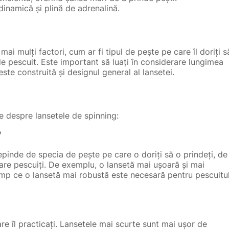
dinamică și plină de adrenalină.
ai mulți factori, cum ar fi tipul de pește pe care îl doriți s
 de pescuit. Este important să luați în considerare lungimea
ste construită și designul general al lansetei.
te despre lansetele de spinning:
?
epinde de specia de pește pe care o doriți să o prindeți, de
 care pescuiți. De exemplu, o lansetă mai ușoară și mai
 timp ce o lansetă mai robustă este necesară pentru pescuitu
e îl practicați. Lansetele mai scurte sunt mai ușor de