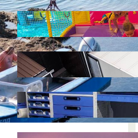
LATEST POSTS
Soluții pentru părinții care vor să își vadă
copiii explorând în loc să stea pe
telefoane
iul. 25, 2026
Ce soluție de urmărire GPS este
recomandată pentru transport marfă
iul. 2, 2026
Atelier mobil: cum transformi o dubă
obișnuită într-un spațiu de lucru care
chiar funcționează
iun. 24, 2026
Nodul la sân: ce pași sunt recomandați