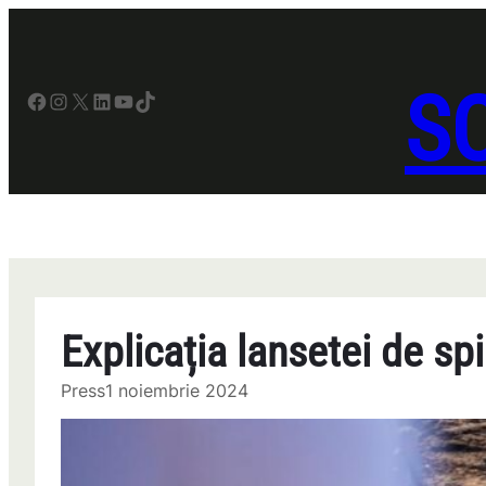
Sari
la
conținut
SO
Facebook
Instagram
X
LinkedIn
YouTube
TikTok
Explicația lansetei de sp
Press
1 noiembrie 2024