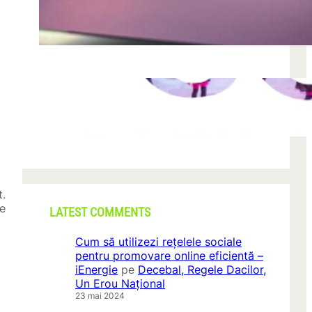
după descoperirea unei formațiuni
iun. 23, 2026
CONI FEST 2026 – o editie record prin
amploare si participare
mai 29, 2026
t.
le
LATEST COMMENTS
Cum să utilizezi rețelele sociale
pentru promovare online eficientă –
iEnergie
pe
Decebal, Regele Dacilor,
Un Erou Național
23 mai 2024