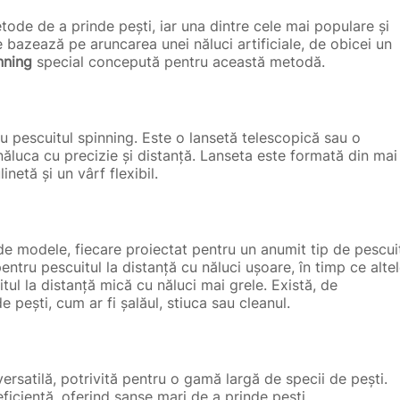
tode de a prinde pești, iar una dintre cele mai populare și
 bazează pe aruncarea unei năluci artificiale, de obicei un
nning
special concepută pentru această metodă.
u pescuitul spinning. Este o lansetă telescopică sau o
năluca cu precizie și distanță. Lanseta este formată din mai
inetă și un vârf flexibil.
 de modele, fiecare proiectat pentru un anumit tip de pescui
pentru pescuitul la distanță cu năluci ușoare, în timp ce alte
tul la distanță mică cu năluci mai grele. Există, de
pești, cum ar fi șalăul, stiuca sau cleanul.
rsatilă, potrivită pentru o gamă largă de specii de pești.
icientă, oferind șanse mari de a prinde pești.