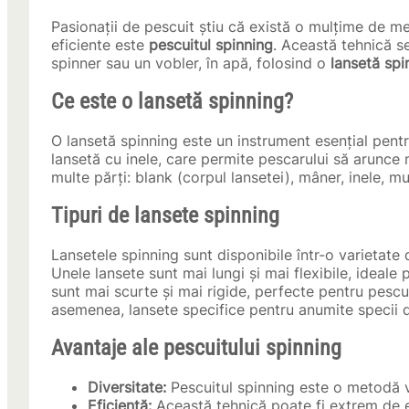
Pasionații de pescuit știu că există o mulțime de me
eficiente este
pescuitul spinning
. Această tehnică se
spinner sau un vobler, în apă, folosind o
lansetă spi
Ce este o lansetă spinning?
O lansetă spinning este un instrument esențial pentr
lansetă cu inele, care permite pescarului să arunce 
multe părți: blank (corpul lansetei), mâner, inele, mul
Tipuri de lansete spinning
Lansetele spinning sunt disponibile într-o varietate
Unele lansete sunt mai lungi și mai flexibile, ideale 
sunt mai scurte și mai rigide, perfecte pentru pescui
asemenea, lansete specifice pentru anumite specii de 
Avantaje ale pescuitului spinning
Diversitate:
Pescuitul spinning este o metodă ve
Eficiență:
Această tehnică poate fi extrem de ef