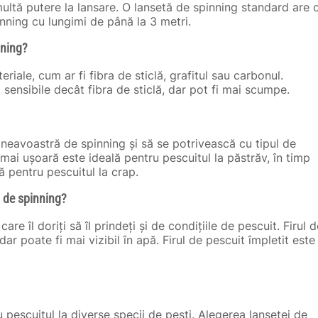
ultă putere la lansare. O lansetă de spinning standard are 
inning cu lungimi de până la 3 metri.
nning?
iale, cum ar fi fibra de sticlă, grafitul sau carbonul.
 sensibile decât fibra de sticlă, dar pot fi mai scumpe.
mneavoastră de spinning și să se potrivească cu tipul de
 mai ușoară este ideală pentru pescuitul la păstrăv, în timp
 pentru pescuitul la crap.
ă de spinning?
re îl doriți să îl prindeți și de condițiile de pescuit. Firul d
ar poate fi mai vizibil în apă. Firul de pescuit împletit este
pescuitul la diverse specii de pești. Alegerea lansetei de