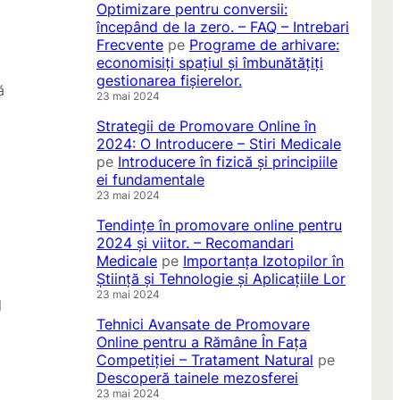
Optimizare pentru conversii:
începând de la zero. – FAQ – Intrebari
Frecvente
pe
Programe de arhivare:
economisiți spațiul și îmbunătățiți
gestionarea fișierelor.
ă
23 mai 2024
Strategii de Promovare Online în
2024: O Introducere – Stiri Medicale
pe
Introducere în fizică și principiile
ei fundamentale
23 mai 2024
Tendințe în promovare online pentru
2024 și viitor. – Recomandari
Medicale
pe
Importanța Izotopilor în
Știință și Tehnologie și Aplicațiile Lor
23 mai 2024
l
Tehnici Avansate de Promovare
Online pentru a Rămâne În Fața
Competiției – Tratament Natural
pe
Descoperă tainele mezosferei
23 mai 2024