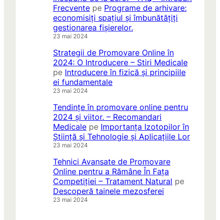
Frecvente
pe
Programe de arhivare:
economisiți spațiul și îmbunătățiți
gestionarea fișierelor.
23 mai 2024
Strategii de Promovare Online în
2024: O Introducere – Stiri Medicale
pe
Introducere în fizică și principiile
ei fundamentale
23 mai 2024
Tendințe în promovare online pentru
2024 și viitor. – Recomandari
Medicale
pe
Importanța Izotopilor în
Știință și Tehnologie și Aplicațiile Lor
23 mai 2024
Tehnici Avansate de Promovare
Online pentru a Rămâne În Fața
Competiției – Tratament Natural
pe
Descoperă tainele mezosferei
23 mai 2024