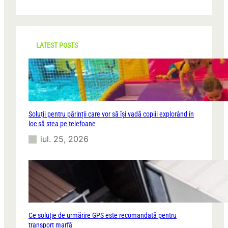
a
r
c
h
LATEST POSTS
Soluții pentru părinții care vor să își vadă copiii explorând în
loc să stea pe telefoane
iul. 25, 2026
Ce soluție de urmărire GPS este recomandată pentru
transport marfă