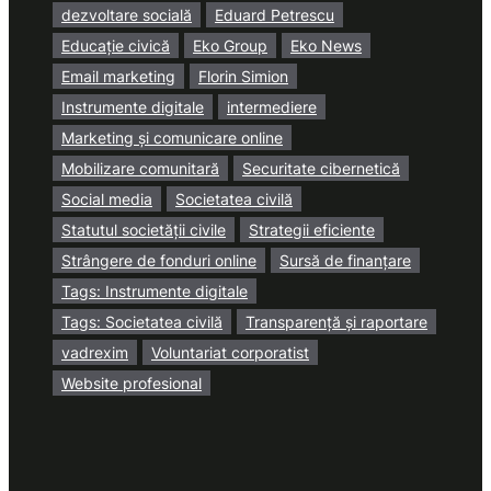
dezvoltare socială
Eduard Petrescu
Educație civică
Eko Group
Eko News
Email marketing
Florin Simion
Instrumente digitale
intermediere
Marketing și comunicare online
Mobilizare comunitară
Securitate cibernetică
Social media
Societatea civilă
Statutul societății civile
Strategii eficiente
Strângere de fonduri online
Sursă de finanțare
Tags: Instrumente digitale
Tags: Societatea civilă
Transparență și raportare
vadrexim
Voluntariat corporatist
Website profesional