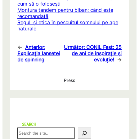
cum să o folosești
Montura tandem pentru biban: când este
recomandată
Reguli și etică în pescuitul somnului pe ape
naturale
←
Anterior:
Următor:
CONIL Fest: 25
Explicația lansetei
de ani de inspirație și
de spinning
evoluție!
→
Press
SEARCH
S
e