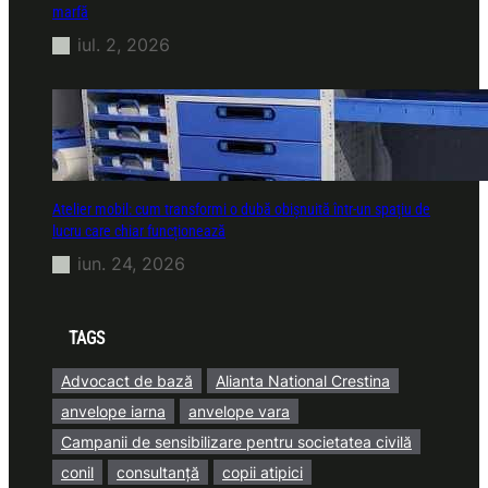
marfă
iul. 2, 2026
Atelier mobil: cum transformi o dubă obișnuită într-un spațiu de
lucru care chiar funcționează
iun. 24, 2026
TAGS
Advocact de bază
Alianta National Crestina
anvelope iarna
anvelope vara
Campanii de sensibilizare pentru societatea civilă
conil
consultanță
copii atipici