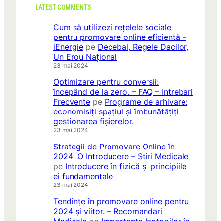
LATEST COMMENTS
Cum să utilizezi rețelele sociale
pentru promovare online eficientă –
iEnergie
pe
Decebal, Regele Dacilor,
Un Erou Național
23 mai 2024
Optimizare pentru conversii:
începând de la zero. – FAQ – Intrebari
Frecvente
pe
Programe de arhivare:
economisiți spațiul și îmbunătățiți
gestionarea fișierelor.
23 mai 2024
Strategii de Promovare Online în
2024: O Introducere – Stiri Medicale
pe
Introducere în fizică și principiile
ei fundamentale
23 mai 2024
Tendințe în promovare online pentru
2024 și viitor. – Recomandari