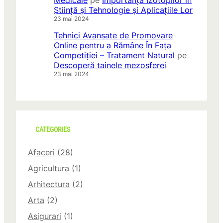
Medicale
pe
Importanța Izotopilor în
Știință și Tehnologie și Aplicațiile Lor
23 mai 2024
Tehnici Avansate de Promovare
Online pentru a Rămâne În Fața
Competiției – Tratament Natural
pe
Descoperă tainele mezosferei
23 mai 2024
CATEGORIES
Afaceri
(28)
Agricultura
(1)
Arhitectura
(2)
Arta
(2)
Asigurari
(1)