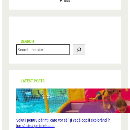
Press
SEARCH
S
e
a
r
c
h
LATEST POSTS
Soluții pentru părinții care vor să își vadă copiii explorând în
loc să stea pe telefoane