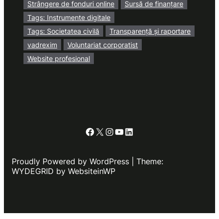
Strângere de fonduri online
Sursă de finanțare
Tags: Instrumente digitale
Tags: Societatea civilă
Transparență și raportare
vadrexim
Voluntariat corporatist
Website profesional
Facebook
X
Instagram
YouTube
LinkedIn
Proudly Powered by WordPress | Theme:
WYDEGRID by WebsiteinWP