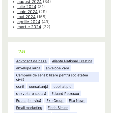
august 2024
(34)
iulie 2024
(31)
iunie 2024
(29)
mai 2024
(158)
aprilie 2024
(49)
martie 2024
(32)
TAGS
Advocact de bază
Alianta National Crestina
anvelope iarna
anvelope vara
Campanii de sensibilizare pentru societatea
civilă
conil
consultanță
copii atipici
dezvoltare socială
Eduard Petrescu
Educație civică
Eko Group
Eko News
Email marketing
Florin Simion