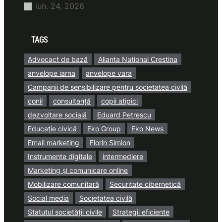
iun. 24, 2026
TAGS
Advocact de bază
Alianta National Crestina
anvelope iarna
anvelope vara
Campanii de sensibilizare pentru societatea civilă
conil
consultanță
copii atipici
dezvoltare socială
Eduard Petrescu
Educație civică
Eko Group
Eko News
Email marketing
Florin Simion
Instrumente digitale
intermediere
Marketing și comunicare online
Mobilizare comunitară
Securitate cibernetică
Social media
Societatea civilă
Statutul societății civile
Strategii eficiente