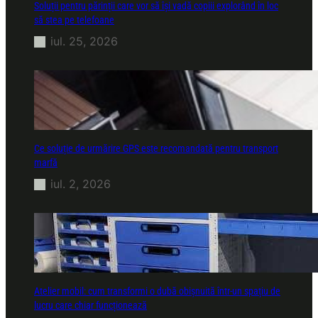
Soluții pentru părinții care vor să își vadă copiii explorând în loc
să stea pe telefoane
iul. 25, 2026
Ce soluție de urmărire GPS este recomandată pentru transport
marfă
iul. 2, 2026
Atelier mobil: cum transformi o dubă obișnuită într-un spațiu de
lucru care chiar funcționează