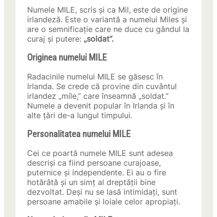
Numele MILE, scris și ca Mil, este de origine
irlandeză. Este o variantă a numelui Miles și
are o semnificație care ne duce cu gândul la
curaj și putere:
„soldat”.
Originea numelui MILE
Radacinile numelui MILE se găsesc în
Irlanda. Se crede că provine din cuvântul
irlandez „míle,” care înseamnă „soldat.”
Numele a devenit popular în Irlanda și în
alte țări de-a lungul timpului.
Personalitatea numelui MILE
Cei ce poartă numele MILE sunt adesea
descriși ca fiind persoane curajoase,
puternice și independente. Ei au o fire
hotărâtă și un simț al dreptății bine
dezvoltat. Deși nu se lasă intimidați, sunt
persoane amabile și loiale celor apropiați.