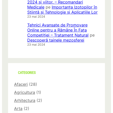
2024 și viitor. – Recomandari
Medicale
pe
Importanța Izotopilor în
Știință și Tehnologie și Aplicațiile Lor
23 mai 2024
Tehnici Avansate de Promovare
Online pentru a Rămâne În Fața
Competiției – Tratament Natural
pe
Descoperă tainele mezosferei
23 mai 2024
CATEGORIES
Afaceri
(28)
Agricultura
(1)
Arhitectura
(2)
Arta
(2)