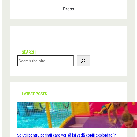
Press
SEARCH
S
e
a
r
c
h
LATEST POSTS
Soluții pentru părinții care vor să își vadă copiii explorând în