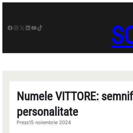
Sari
la
conținut
SO
Facebook
Instagram
X
LinkedIn
YouTube
TikTok
Numele VITTORE: semnifica
personalitate
Press
15 noiembrie 2024