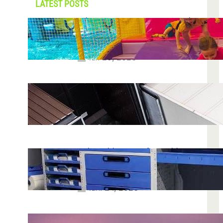
LATEST POSTS
Soluții pentru părinții care vor să își vadă
copiii explorând în loc să stea pe
telefoane
iul. 25, 2026
Ce soluție de urmărire GPS este
recomandată pentru transport marfă
iul. 2, 2026
Atelier mobil: cum transformi o dubă
obișnuită într-un spațiu de lucru care
chiar funcționează
iun. 24, 2026
Nodul la sân: ce pași sunt recomandați