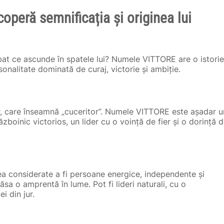
peră semnificația și originea lui
bat ce ascunde în spatele lui? Numele VITTORE are o istorie
onalitate dominată de curaj, victorie și ambiție.
or, care înseamnă „cuceritor”. Numele VITTORE este așadar u
oinic victorios, un lider cu o voință de fier și o dorință 
 considerate a fi persoane energice, independente și
ăsa o amprentă în lume. Pot fi lideri naturali, cu o
i din jur.