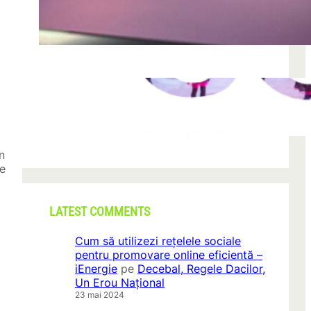
după descoperirea unei formațiuni
iun. 23, 2026
CONI FEST 2026 – o editie record prin
amploare si participare
mai 29, 2026
n
de
LATEST COMMENTS
Cum să utilizezi rețelele sociale
pentru promovare online eficientă –
iEnergie
pe
Decebal, Regele Dacilor,
Un Erou Național
23 mai 2024