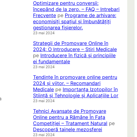
Optimizare pentru conversii:
începând de la zero. – FAQ – Intrebari
Frecvente
pe
Programe de arhivare:
economisiți spațiul și îmbunătățiți
gestionarea fișierelor.
23 mai 2024
Strategii de Promovare Online în
2024: O Introducere – Stiri Medicale
pe
Introducere în fizică și principiile
ei fundamentale
23 mai 2024
Tendințe în promovare online pentru
2024 și viitor. – Recomandari
Medicale
pe
Importanța Izotopilor în
Știință și Tehnologie și Aplicațiile Lor
a
23 mai 2024
Tehnici Avansate de Promovare
Online pentru a Rămâne În Fața
Competiției – Tratament Natural
pe
Descoperă tainele mezosferei
23 mai 2024