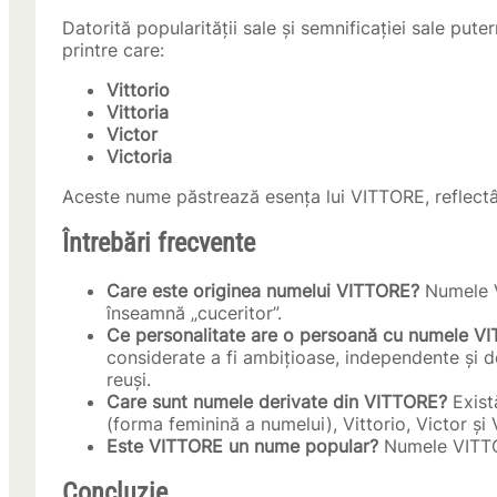
Datorită popularității sale și semnificației sale put
printre care:
Vittorio
Vittoria
Victor
Victoria
Aceste nume păstrează esența lui VITTORE, reflectând
Întrebări frecvente
Care este originea numelui VITTORE?
Numele V
înseamnă „cuceritor”.
Ce personalitate are o persoană cu numele V
considerate a fi ambițioase, independente și de
reuși.
Care sunt numele derivate din VITTORE?
Exist
(forma feminină a numelui), Vittorio, Victor și 
Este VITTORE un nume popular?
Numele VITTORE
Concluzie