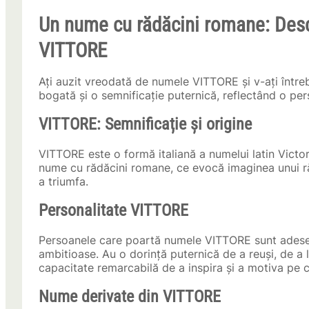
Un nume cu rădăcini romane: Desco
VITTORE
Ați auzit vreodată de numele VITTORE și v-ați între
bogată și o semnificație puternică, reflectând o pers
VITTORE: Semnificație și origine
VITTORE este o formă italiană a numelui latin Vict
nume cu rădăcini romane, ce evocă imaginea unui răzb
a triumfa.
Personalitate VITTORE
Persoanele care poartă numele VITTORE sunt adesea
ambitioase. Au o dorință puternică de a reuși, de a l
capacitate remarcabilă de a inspira și a motiva pe ce
Nume derivate din VITTORE