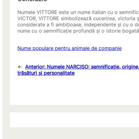
Numele VITTORE este un nume italian cu o semnificaț
VICTOR, VITTORE simbolizează cucerirea, victoria 
considerate a fi ambițioase, independente și cu o do
nume cu o semnificație profundă și o istorie bogată
Nume populare pentru animale de companie
←
Anterior:
Numele NARCISO: semnificație, origine
trăsături și personalitate