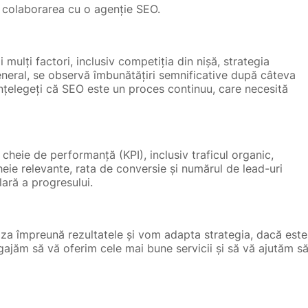
re colaborarea cu o agenție SEO.
mulți factori, inclusiv competiția din nișă, strategia
general, se observă îmbunătățiri semnificative după câteva
înțelegeți că SEO este un proces continuu, care necesită
heie de performanță (KPI), inclusiv traficul organic,
heie relevante, rata de conversie și numărul de lead-uri
ară a progresului.
za împreună rezultatele și vom adapta strategia, dacă este
ngajăm să vă oferim cele mai bune servicii și să vă ajutăm s