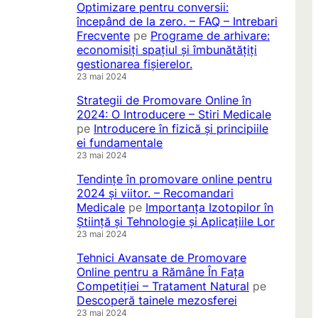
Optimizare pentru conversii:
începând de la zero. – FAQ – Intrebari
Frecvente
pe
Programe de arhivare:
economisiți spațiul și îmbunătățiți
gestionarea fișierelor.
23 mai 2024
Strategii de Promovare Online în
2024: O Introducere – Stiri Medicale
pe
Introducere în fizică și principiile
ei fundamentale
23 mai 2024
Tendințe în promovare online pentru
2024 și viitor. – Recomandari
Medicale
pe
Importanța Izotopilor în
Știință și Tehnologie și Aplicațiile Lor
23 mai 2024
Tehnici Avansate de Promovare
Online pentru a Rămâne În Fața
Competiției – Tratament Natural
pe
Descoperă tainele mezosferei
23 mai 2024