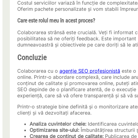
Costul serviciilor variază în funcție de complexitatea
Oferim pachete personalizate și vom stabili împreu
Care este rolul meu în acest proces?
Colaborarea strânsă este crucială. Veți fi informat
posibilitatea să ne oferiți feedback. Este important
dumneavoastră și obiectivele pe care doriți să le ati
Concluzie
Colaborarea cu o
agenție SEO profesionistă
este o 
online. Printr-o abordare complexă, care include ana
conținut de calitate și promovarea online, puteți at
SEO depinde de o planificare atentă, de o execuție e
experiență, care să vă ofere transparență și să vă 
Printr-o strategie bine definită și o monitorizare aten
clienți și vă dezvoltați afacerea.
Analiza cuvintelor cheie:
Identificarea cuvinte
Optimizarea site-ului:
Îmbunătățirea structurii 
Crearea de conținut de calitate:
Publicarea de a