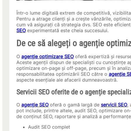
Într-o lume digitală extrem de competitivă, vizibilit
Pentru a atrage clienți și a crește vânzările, optim
cum vă asigurați că strategia dvs. SEO este eficien
SEO
experimentată este cheia succesului.
De ce să alegeți o agenție optimi
O
agenție optimizare SEO
oferă expertiză și resurs
Aceste agenții dispun de specialiști cu cunoștințe a
optimizare on-page și off-page, precum și în analiz
responsabilitatea optimizării SEO către o
agenție 
aspecte esențiale ale afacerii dumneavoastră.
Servicii SEO oferite de o agenție speciali
O
agenție SEO
oferă o gamă largă de
servicii SEO
,
pot include, printre altele, audit SEO, optimizare on
de conținut SEO, raportare și analiză a performanțe
Audit SEO complet