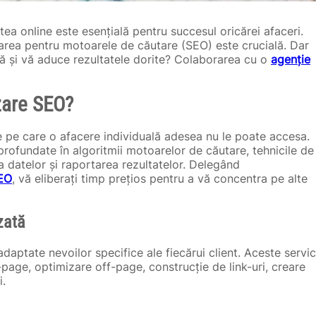
atea online este esențială pentru succesul oricărei afaceri.
izarea pentru motoarele de căutare (SEO) este crucială. Dar
tă și vă aduce rezultatele dorite? Colaborarea cu o
agenție
zare SEO?
e pe care o afacere individuală adesea nu le poate accesa.
profundate în algoritmii motoarelor de căutare, tehnicile de
a datelor și raportarea rezultatelor. Delegând
SEO
, vă eliberați timp prețios pentru a vă concentra pe alte
zată
 adaptate nevoilor specifice ale fiecărui client. Aceste servic
-page, optimizare off-page, construcție de link-uri, creare
i.