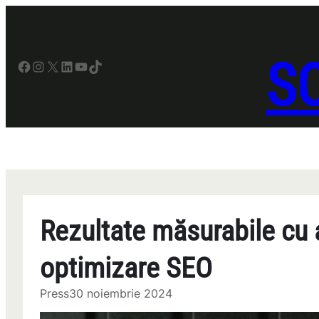
Sari
la
conținut
SO
Facebook
Instagram
X
LinkedIn
YouTube
TikTok
Rezultate măsurabile cu a
optimizare SEO
Press
30 noiembrie 2024