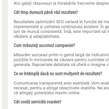
Aici găsiți răspunsuri la întrebările frecvente desp
Cât timp durează până văd rezultate?
Rezultatele optimizării SEO variază în funcție de mai 
implementată și calitatea conținutului existent. În 
luni de muncă consistentă. Însă, este important să 
răbdare și adaptabilitate.
Cum măsurați succesul campaniei?
Măsurăm succesul printr-o gamă largă de indicatori c
pozițiile în motoarele de căutare pentru cuvintele c
generate. Rapoartele detaliate vă oferă o imagine cl
Ce se întâmplă dacă nu sunt mulțumit de rezultate?
Comunicarea transparentă este esențială. Vom anali
necesar, pentru a atinge obiectivele stabilite. Ne a
vă atingeți potențialul maxim online.
Cât costă serviciile voastre?