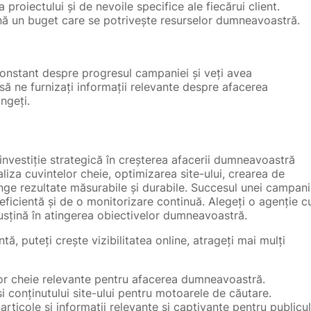
 proiectului și de nevoile specifice ale fiecărui client.
nă un buget care se potrivește resurselor dumneavoastră.
 constant despre progresul campaniei și veți avea
 să ne furnizați informații relevante despre afacerea
ngeți.
investiție strategică în creșterea afacerii dumneavoastră
liza cuvintelor cheie, optimizarea site-ului, crearea de
inge rezultate măsurabile și durabile. Succesul unei campani
ficientă și de o monitorizare continuă. Alegeți o agenție c
susțină în atingerea obiectivelor dumneavoastră.
tă, puteți crește vizibilitatea online, atrageți mai mulți
lor cheie relevante pentru afacerea dumneavoastră.
și conținutului site-ului pentru motoarele de căutare.
rticole și informații relevante și captivante pentru publicul