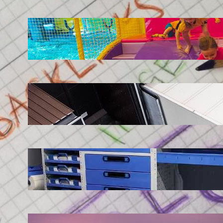
LATEST POSTS
Soluții pentru părinții care vor să își vadă
copiii explorând în loc să stea pe
telefoane
iul. 25, 2026
Ce soluție de urmărire GPS este
recomandată pentru transport marfă
iul. 2, 2026
Atelier mobil: cum transformi o dubă
obișnuită într-un spațiu de lucru care
chiar funcționează
iun. 24, 2026
Nodul la sân: ce pași sunt recomandați