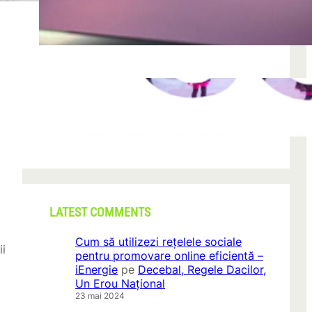
după descoperirea unei formațiuni
iun. 23, 2026
CONI FEST 2026 – o editie record prin
amploare si participare
mai 29, 2026
LATEST COMMENTS
Cum să utilizezi rețelele sociale
ii
pentru promovare online eficientă –
iEnergie
pe
Decebal, Regele Dacilor,
Un Erou Național
23 mai 2024