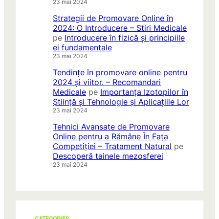
23 mai 2024
Strategii de Promovare Online în
2024: O Introducere – Stiri Medicale
pe
Introducere în fizică și principiile
ei fundamentale
23 mai 2024
Tendințe în promovare online pentru
2024 și viitor. – Recomandari
Medicale
pe
Importanța Izotopilor în
Știință și Tehnologie și Aplicațiile Lor
23 mai 2024
Tehnici Avansate de Promovare
Online pentru a Rămâne În Fața
Competiției – Tratament Natural
pe
Descoperă tainele mezosferei
23 mai 2024