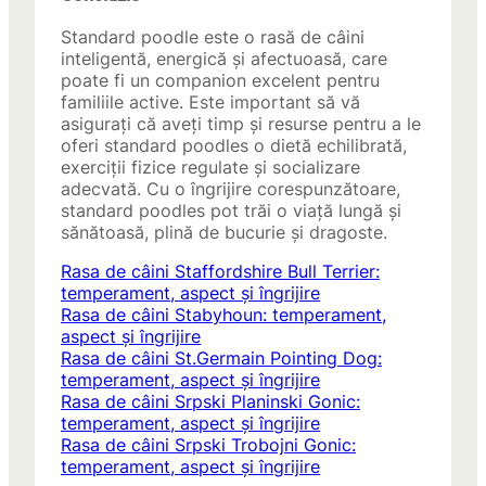
Standard poodle este o rasă de câini
inteligentă, energică și afectuoasă, care
poate fi un companion excelent pentru
familiile active. Este important să vă
asigurați că aveți timp și resurse pentru a le
oferi standard poodles o dietă echilibrată,
exerciții fizice regulate și socializare
adecvată. Cu o îngrijire corespunzătoare,
standard poodles pot trăi o viață lungă și
sănătoasă, plină de bucurie și dragoste.
Rasa de câini Staffordshire Bull Terrier:
temperament, aspect și îngrijire
Rasa de câini Stabyhoun: temperament,
aspect și îngrijire
Rasa de câini St.Germain Pointing Dog:
temperament, aspect și îngrijire
Rasa de câini Srpski Planinski Gonic:
temperament, aspect și îngrijire
Rasa de câini Srpski Trobojni Gonic:
temperament, aspect și îngrijire