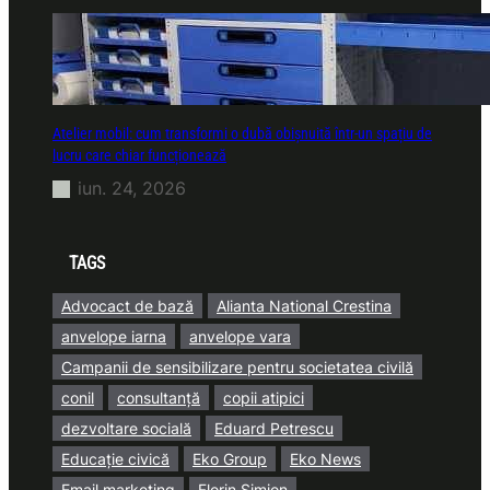
Atelier mobil: cum transformi o dubă obișnuită într-un spațiu de
lucru care chiar funcționează
iun. 24, 2026
TAGS
Advocact de bază
Alianta National Crestina
anvelope iarna
anvelope vara
Campanii de sensibilizare pentru societatea civilă
conil
consultanță
copii atipici
dezvoltare socială
Eduard Petrescu
Educație civică
Eko Group
Eko News
Email marketing
Florin Simion