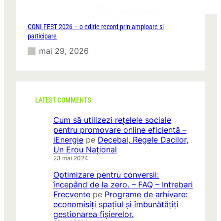
CONI FEST 2026 – o editie record prin amploare si
participare
mai 29, 2026
LATEST COMMENTS
Cum să utilizezi rețelele sociale
pentru promovare online eficientă –
iEnergie
pe
Decebal, Regele Dacilor,
Un Erou Național
23 mai 2024
Optimizare pentru conversii:
începând de la zero. – FAQ – Intrebari
Frecvente
pe
Programe de arhivare:
economisiți spațiul și îmbunătățiți
gestionarea fișierelor.