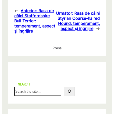
←
Anterior:
Rasa de
Următor:
Rasa de câini
câini Staffordshire
Styrian Coarse-haired
Bull Terrier:
Hound: temperament,
temperament, aspect
aspect și îngrijire
→
și îngrijire
Press
SEARCH
S
e
a
r
c