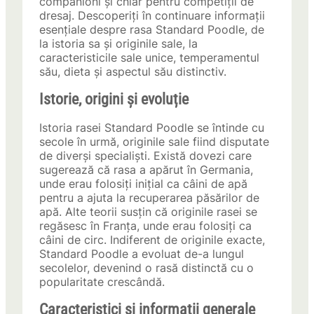
companioni și chiar pentru competiții de
dresaj. Descoperiți în continuare informații
esențiale despre rasa Standard Poodle, de
la istoria sa și originile sale, la
caracteristicile sale unice, temperamentul
său, dieta și aspectul său distinctiv.
Istorie, origini și evoluție
Istoria rasei Standard Poodle se întinde cu
secole în urmă, originile sale fiind disputate
de diverși specialiști. Există dovezi care
sugerează că rasa a apărut în Germania,
unde erau folosiți inițial ca câini de apă
pentru a ajuta la recuperarea păsărilor de
apă. Alte teorii susțin că originile rasei se
regăsesc în Franța, unde erau folosiți ca
câini de circ. Indiferent de originile exacte,
Standard Poodle a evoluat de-a lungul
secolelor, devenind o rasă distinctă cu o
popularitate crescândă.
Caracteristici și informații generale