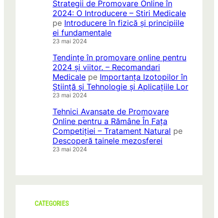
Strategii de Promovare Online în
2024: O Introducere – Stiri Medicale
pe
Introducere în fizică și principiile
ei fundamentale
23 mai 2024
Tendințe în promovare online pentru
2024 și viitor. – Recomandari
Medicale
pe
Importanța Izotopilor în
Știință și Tehnologie și Aplicațiile Lor
23 mai 2024
Tehnici Avansate de Promovare
Online pentru a Rămâne În Fața
Competiției – Tratament Natural
pe
Descoperă tainele mezosferei
23 mai 2024
CATEGORIES