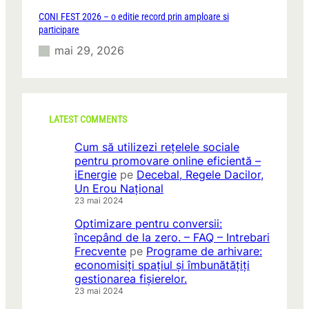
CONI FEST 2026 – o editie record prin amploare si
participare
mai 29, 2026
LATEST COMMENTS
Cum să utilizezi rețelele sociale
pentru promovare online eficientă –
iEnergie
pe
Decebal, Regele Dacilor,
Un Erou Național
23 mai 2024
Optimizare pentru conversii:
începând de la zero. – FAQ – Intrebari
Frecvente
pe
Programe de arhivare:
economisiți spațiul și îmbunătățiți
gestionarea fișierelor.
23 mai 2024