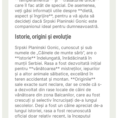
**temperamentul** și **trăsăturile unice**
care îl fac atât de special. De asemenea,
veți găsi informații utile despre **dietă,
aspect și îngrijire**, pentru a vă ajuta să
decideți dacă Srpski Planinski Gonic este
companionul ideal pentru dumneavoastră.
Istorie, origini și evoluție
Srpski Planinski Gonic, cunoscut și sub
numele de „Câinele de munte sârb”, are o
**istorie** îndelungată, înrădăcinată în
munții Serbiei. Rasa a fost dezvoltată inițial
pentru **vânătoarea** mistreților, iepurilor
și a altor animale sălbatice, excelând în
teren accidentat și montan. **Originile**
sale exacte sunt neclare, dar se crede că s-
a dezvoltat din rase locale de câini de
vânătoare din zona Balcanilor, care au fost
crescuți și selectiv încrucișați de-a lungul
secolelor. Deși a fost un câine apreciat de-a
lungul istoriei, rasa a fost recunoscută
oficial doar relativ recent, la începutul