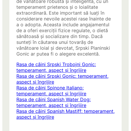
de vânătoare robustă și inteligentă, cu un
temperament prietenos și o loialitate
extraordinară. Este important să luați în
considerare nevoile acestei rase înainte de
a o adopta. Aceasta include angajamentul
de a oferi exerciții fizice regulate, o dietă
sănătoasă și socializare din timp. Dacă
sunteți în căutarea unui tovarăș de
vânătoare loial și devotat, Srpski Planinski
Gonic ar putea fi o alegere excelentă.
Rasa de câini Srpski Trobojni Gonic:
temperament, aspect și îngrijire
Rasa de câini Srpski Gonic: temperament,
aspect și îngrijire
Rasa de câini Spinone Italiano:
temperament, aspect și îngrijire
Rasa de câini Spanish Water Dog:
temperament, aspect și îngrijire
Rasa de câini Spanish Mastiff: temperament,
aspect și îngrijire