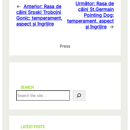
Următor:
Rasa de
←
Anterior:
Rasa de
câini St.Germain
câini Srpski Trobojni
Pointing Dog:
Gonic: temperament,
temperament, aspect
aspect și îngrijire
și îngrijire
→
Press
SEARCH
S
e
a
r
c
h
LATEST POSTS