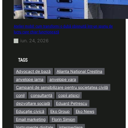
Atelier mobil: cum transformi o dubă obișnuită într-un spațiu de
lucru care chiar funcționează
iun. 24, 2026
TAGS
Advocact de bază
Alianta National Crestina
anvelope iarna
anvelope vara
Campanii de sensibilizare pentru societatea civilă
conil
consultanță
copii atipici
dezvoltare socială
Eduard Petrescu
Educație civică
Eko Group
Eko News
Email marketing
Florin Simion
Instrumente digitale
intermediere