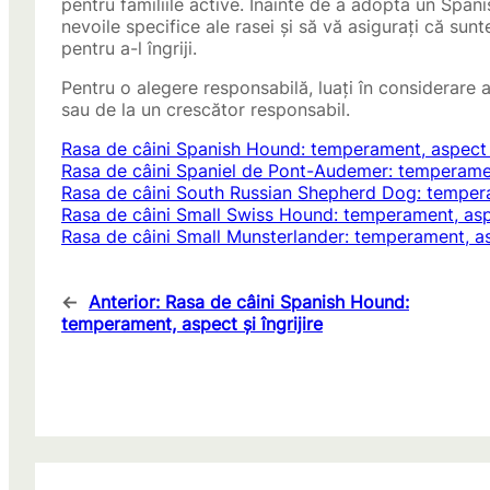
pentru familiile active. Înainte de a adopta un Spani
nevoile specifice ale rasei și să vă asigurați că sunt
pentru a-l îngriji.
Pentru o alegere responsabilă, luați în considerare
sau de la un crescător responsabil.
Rasa de câini Spanish Hound: temperament, aspect și
Rasa de câini Spaniel de Pont-Audemer: temperament
Rasa de câini South Russian Shepherd Dog: temperam
Rasa de câini Small Swiss Hound: temperament, aspec
Rasa de câini Small Munsterlander: temperament, asp
←
Anterior:
Rasa de câini Spanish Hound:
temperament, aspect și îngrijire