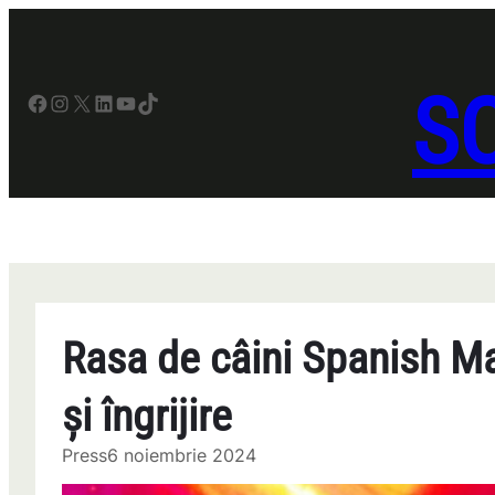
Sari
la
conținut
SO
Facebook
Instagram
X
LinkedIn
YouTube
TikTok
Rasa de câini Spanish Ma
și îngrijire
Press
6 noiembrie 2024