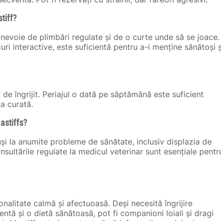
stiff?
u nevoie de plimbări regulate și de o curte unde să se joace.
i interactive, este suficientă pentru a-i menține sănătoși ș
 de îngrijit. Periajul o dată pe săptămână este suficient
a curată.
astiffs?
și la anumite probleme de sănătate, inclusiv displazia de
sultările regulate la medicul veterinar sunt esențiale pentr
nalitate calmă și afectuoasă. Deși necesită îngrijire
ntă și o dietă sănătoasă, pot fi companioni loiali și dragi