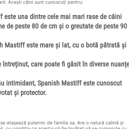
nt. Acești câini sunt cunoscuți pentru:
 este una dintre cele mai mari rase de câini
me de peste 80 de cm și o greutate de peste 90
Mastiff este mare și lat, cu o botă pătrată și
întreținut, care poate fi găsit în diverse nuanț
ău intimidant, Spanish Mastiff este cunoscut
tat și protector.
e se atașează puternic de familia sa. Are o natură calmă și
i, cu condiția ca aceștia să fie învățați să se comporte cu