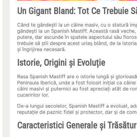
Un Gigant Bland: Tot Ce Trebuie S
Când te gândești la un câine masiv, cu o statură i
gândești la un Spanish Mastiff. Această rasă veche, 
putere, dar ascunde în spatele aspectului său fior
trebuie să știi despre acest uriaș blând, de la istoria
și îngrijirea necesară.
Istorie, Origini și Evoluție
Rasa Spanish Mastiff are o istorie lungă și glorioasă
Peninsula Iberică, unde a fost folosit inițial ca câi
câini masivi și puternici au fost apreciați atât de ro
cuceririlor lor.
De-a lungul secolelor, Spanish Mastiff a evoluat, ad
reputație de paznic fidel și protector, dar și de co
Caracteristici Generale și Trăsătur