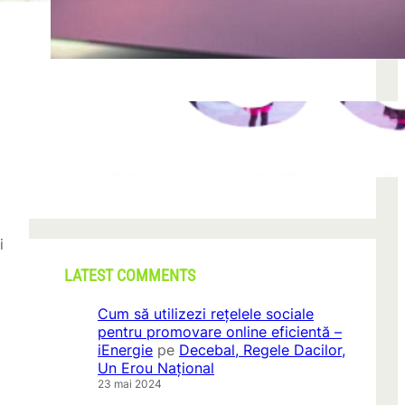
după descoperirea unei formațiuni
iun. 23, 2026
CONI FEST 2026 – o editie record prin
amploare si participare
mai 29, 2026
i
LATEST COMMENTS
Cum să utilizezi rețelele sociale
pentru promovare online eficientă –
iEnergie
pe
Decebal, Regele Dacilor,
Un Erou Național
23 mai 2024