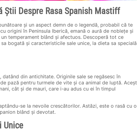
ă Știi Despre Rasa Spanish Mastiff
mpunătoare și un aspect demn de o legendă, probabil că te
cu origini în Peninsula Iberică, emană o aură de noblețe și
os un temperament blând și afectuos. Descoperă tot ce
 sa bogată și caracteristicile sale unice, la dieta sa specială
, datând din antichitate. Originile sale se regăsesc în
ne de pază pentru turmele de vite și ca animal de luptă. Aceșt
mani, cât și de mauri, care i-au adus cu ei în timpul
aptându-se la nevoile crescătorilor. Astăzi, este o rasă cu o
mpanion blând și devotat.
i Unice