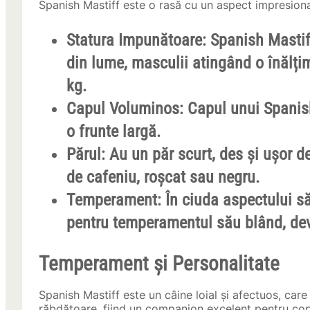
Spanish Mastiff este o rasă cu un aspect impresiona
Statura Impunătoare:
Spanish Mastiff
din lume, masculii atingând o înălți
kg.
Capul Voluminos:
Capul unui Spanish 
o frunte largă.
Părul:
Au un păr scurt, des și ușor de 
de cafeniu, roșcat sau negru.
Temperament:
În ciuda aspectului s
pentru temperamentul său blând, devo
Temperament și Personalitate
Spanish Mastiff este un câine loial și afectuos, car
răbdătoare, fiind un companion excelent pentru copi