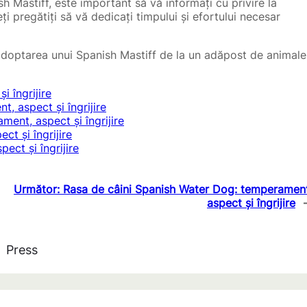
sh Mastiff, este important să vă informați cu privire la
eți pregătiți să vă dedicați timpului și efortului necesar
 adoptarea unui Spanish Mastiff de la un adăpost de animale
 îngrijire
, aspect și îngrijire
ent, aspect și îngrijire
t și îngrijire
ect și îngrijire
Următor:
Rasa de câini Spanish Water Dog: temperament
aspect și îngrijire
Press