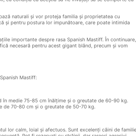
pază naturali și vor proteja familia și proprietatea cu
ică și pentru postura lor impunătoare, care poate intimida
țiile importante despre rasa Spanish Mastiff. În continuare,
ifică necesară pentru acest gigant blând, precum și vom
 Spanish Mastiff:
nd în medie 75-85 cm înălțime și o greutate de 60-90 kg.
ie de 70-80 cm și o greutate de 50-70 kg.
 lor calm, loial și afectuos. Sunt excelenți câini de familie
cventă. Pot fi rezervați cu străinii, dar rareori agresivi.