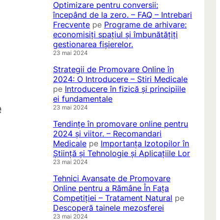
Optimizare pentru conversii:
începând de la zero. – FAQ – Intrebari
Frecvente
pe
Programe de arhivare:
economisiți spațiul și îmbunătățiți
gestionarea fișierelor.
23 mai 2024
Strategii de Promovare Online în
2024: O Introducere – Stiri Medicale
pe
Introducere în fizică și principiile
ei fundamentale
e
23 mai 2024
Tendințe în promovare online pentru
2024 și viitor. – Recomandari
Medicale
pe
Importanța Izotopilor în
Știință și Tehnologie și Aplicațiile Lor
23 mai 2024
Tehnici Avansate de Promovare
Online pentru a Rămâne În Fața
Competiției – Tratament Natural
pe
Descoperă tainele mezosferei
23 mai 2024