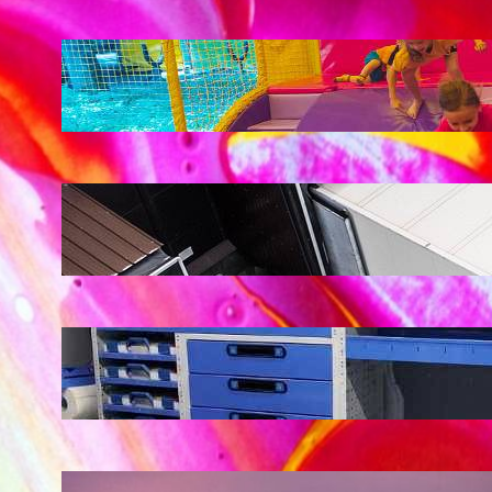
LATEST POSTS
Soluții pentru părinții care vor să își vadă
copiii explorând în loc să stea pe
telefoane
iul. 25, 2026
Ce soluție de urmărire GPS este
recomandată pentru transport marfă
iul. 2, 2026
Atelier mobil: cum transformi o dubă
obișnuită într-un spațiu de lucru care
chiar funcționează
iun. 24, 2026
Nodul la sân: ce pași sunt recomandați