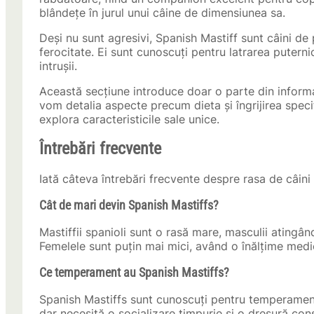
blândețe în jurul unui câine de dimensiunea sa.
Deși nu sunt agresivi, Spanish Mastiff sunt câini de 
ferocitate. Ei sunt cunoscuți pentru latrarea putern
intrușii.
Această secțiune introduce doar o parte din informa
vom detalia aspecte precum dieta și îngrijirea spec
explora caracteristicile sale unice.
Întrebări frecvente
Iată câteva întrebări frecvente despre rasa de câini
Cât de mari devin Spanish Mastiffs?
Mastiffii spanioli sunt o rasă mare, masculii atingâ
Femelele sunt puțin mai mici, având o înălțime med
Ce temperament au Spanish Mastiffs?
Spanish Mastiffs sunt cunoscuți pentru temperamentul
dar necesită o socializare timpurie și o dresură conse