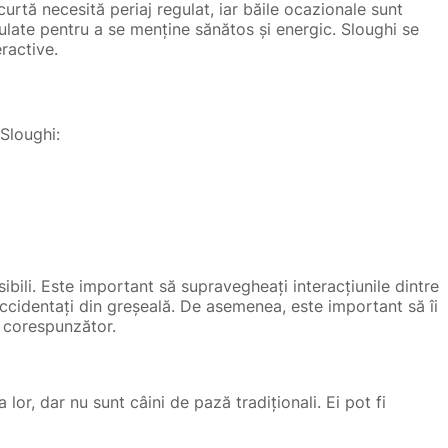
scurtă necesită periaj regulat, iar băile ocazionale sunt
gulate pentru a se menține sănătos și energic. Sloughi se
ractive.
 Sloughi:
nsibili. Este important să supravegheați interacțiunile dintre
 accidentați din greșeală. De asemenea, este important să îi
d corespunzător.
 lor, dar nu sunt câini de pază tradiționali. Ei pot fi