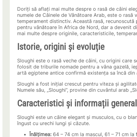
Doriți să aflați mai multe despre o rasă de câini ele
numele de Câinele de Vânătoare Arab, este o rasă ve
temperament distinctiv. Această rasă, recunoscută pen
pentru vânătoare în Africa de Nord, dar a devenit 
mai multe despre originile, caracteristicile, temperam
Istorie, origini și evoluție
Sloughi este o rasă veche de câini, cu origini care s
folosit de triburile nomade pentru a vâna gazelă, ie
artă egiptene antice confirmă existența sa încă din 
Sloughi a fost inițial crescut pentru viteza și agilit
Numele său, „Sloughi”, provine din cuvântul arab „S
Caracteristici și informații genera
Sloughi este un câine elegant și musculos, cu o blan
îngust cu urechi lungi și căzute.
Înălțimea:
64 – 74 cm la mascul, 61 – 71 cm la