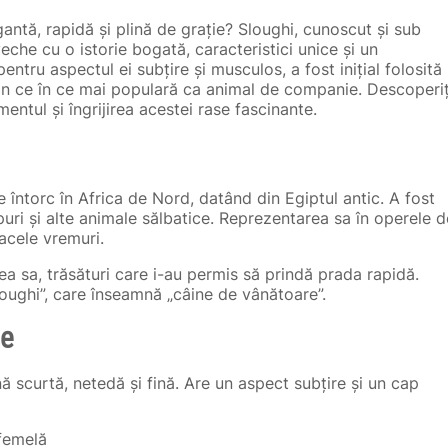
gantă, rapidă și plină de grație? Sloughi, cunoscut și sub
che cu o istorie bogată, caracteristici unice și un
tru aspectul ei subțire și musculos, a fost inițial folosită
din ce în ce mai populară ca animal de companie. Descoperiț
entul și îngrijirea acestei rase fascinante.
e întorc în Africa de Nord, datând din Egiptul antic. A fost
puri și alte animale sălbatice. Reprezentarea sa în operele d
acele vremuri.
atea sa, trăsături care i-au permis să prindă prada rapidă.
loughi”, care înseamnă „câine de vânătoare”.
le
ă scurtă, netedă și fină. Are un aspect subțire și un cap
 femelă