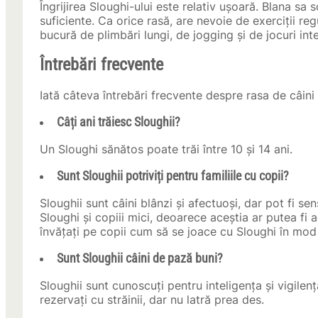
Îngrijirea Sloughi-ului este relativ ușoară. Blana sa 
suficiente. Ca orice rasă, are nevoie de exerciții re
bucură de plimbări lungi, de jogging și de jocuri inte
Întrebări frecvente
Iată câteva întrebări frecvente despre rasa de câini
Câți ani trăiesc Sloughii?
Un Sloughi sănătos poate trăi între 10 și 14 ani.
Sunt Sloughii potriviți pentru familiile cu copii?
Sloughii sunt câini blânzi și afectuoși, dar pot fi se
Sloughi și copiii mici, deoarece aceștia ar putea fi
învățați pe copii cum să se joace cu Sloughi în mo
Sunt Sloughii câini de pază buni?
Sloughii sunt cunoscuți pentru inteligența și vigilența
rezervați cu străinii, dar nu latră prea des.