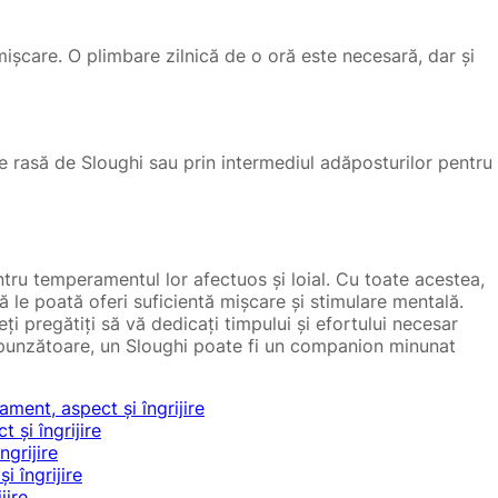
mișcare. O plimbare zilnică de o oră este necesară, dar și
de rasă de Sloughi sau prin intermediul adăposturilor pentru
entru temperamentul lor afectuos și loial. Cu toate acestea,
 le poată oferi suficientă mișcare și stimulare mentală.
ți pregătiți să vă dedicați timpului și efortului necesar
respunzătoare, un Sloughi poate fi un companion minunat
ent, aspect și îngrijire
și îngrijire
ngrijire
 îngrijire
jire