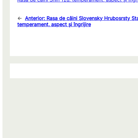
←
Anterior:
Rasa de câini Slovensky Hrubosrsty St
temperament, aspect și îngrijire