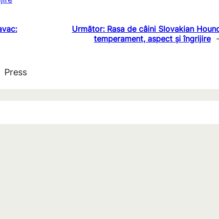
avac:
Următor:
Rasa de câini Slovakian Houn
temperament, aspect și îngrijire
Press