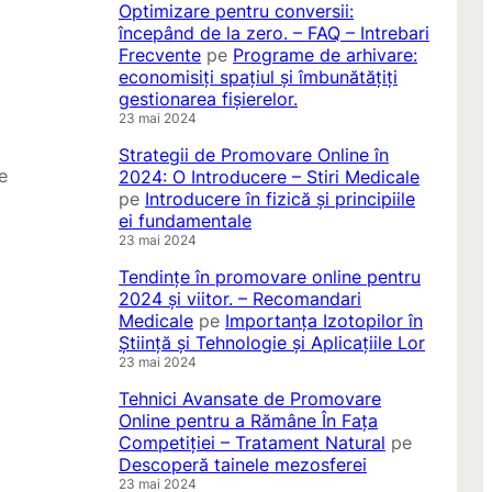
Optimizare pentru conversii:
începând de la zero. – FAQ – Intrebari
Frecvente
pe
Programe de arhivare:
economisiți spațiul și îmbunătățiți
gestionarea fișierelor.
23 mai 2024
Strategii de Promovare Online în
e
2024: O Introducere – Stiri Medicale
pe
Introducere în fizică și principiile
ei fundamentale
23 mai 2024
Tendințe în promovare online pentru
2024 și viitor. – Recomandari
Medicale
pe
Importanța Izotopilor în
Știință și Tehnologie și Aplicațiile Lor
23 mai 2024
Tehnici Avansate de Promovare
Online pentru a Rămâne În Fața
Competiției – Tratament Natural
pe
Descoperă tainele mezosferei
23 mai 2024