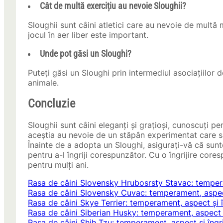
Cât de multă exercițiu au nevoie Sloughii?
Sloughii sunt câini atletici care au nevoie de multă 
jocul în aer liber este important.
Unde pot găsi un Sloughi?
Puteți găsi un Sloughi prin intermediul asociațiilor 
animale.
Concluzie
Sloughii sunt câini eleganți și grațioși, cunoscuți p
aceștia au nevoie de un stăpân experimentat care să
Înainte de a adopta un Sloughi, asigurați-vă că sunte
pentru a-l îngriji corespunzător. Cu o îngrijire co
pentru mulți ani.
Rasa de câini Slovensky Hrubosrsty Stavac: temperam
Rasa de câini Slovensky Cuvac: temperament, aspect 
Rasa de câini Skye Terrier: temperament, aspect și î
Rasa de câini Siberian Husky: temperament, aspect și
Rasa de câini Shih Tzu: temperament, aspect și îngri