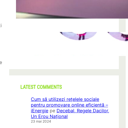
după descoperirea unei formațiuni
iun. 23, 2026
i
CONI FEST 2026 – o editie record prin
amploare si participare
mai 29, 2026
e
LATEST COMMENTS
Cum să utilizezi rețelele sociale
pentru promovare online eficientă –
iEnergie
pe
Decebal, Regele Dacilor,
Un Erou Național
23 mai 2024