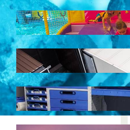
LATEST POSTS
Soluții pentru părinții care vor să își vadă
copiii explorând în loc să stea pe
telefoane
iul. 25, 2026
Ce soluție de urmărire GPS este
recomandată pentru transport marfă
iul. 2, 2026
Atelier mobil: cum transformi o dubă
obișnuită într-un spațiu de lucru care
chiar funcționează
iun. 24, 2026
Nodul la sân: ce pași sunt recomandați