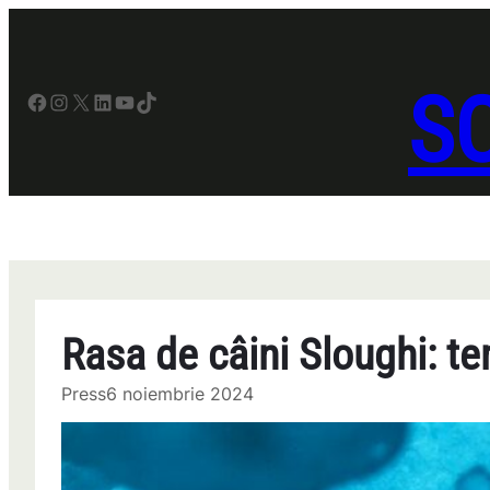
Sari
la
conținut
SO
Facebook
Instagram
X
LinkedIn
YouTube
TikTok
Rasa de câini Sloughi: te
Press
6 noiembrie 2024