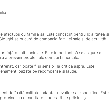
ilia
e afectuos cu familia sa. Este cunoscut pentru loialitatea și
loughi se bucură de compania familiei sale și de activitățil
rios față de alte animale. Este important să se asigure o
ntru a preveni problemele comportamentale.
trenat, dar poate fi și sensibil la critica aspră. Este
renament, bazate pe recompense și laude.
ment de înaltă calitate, adaptat nevoilor sale specifice. Este
 proteine, cu o cantitate moderată de grăsimi și