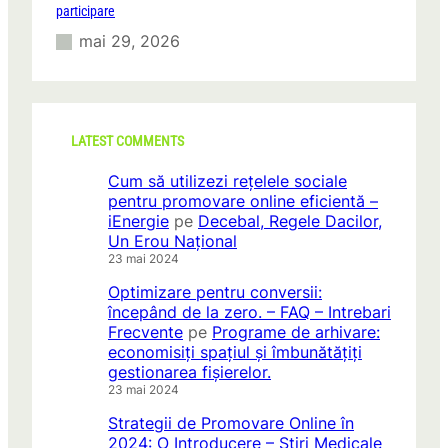
participare
mai 29, 2026
LATEST COMMENTS
Cum să utilizezi rețelele sociale
pentru promovare online eficientă –
iEnergie
pe
Decebal, Regele Dacilor,
Un Erou Național
23 mai 2024
Optimizare pentru conversii:
începând de la zero. – FAQ – Intrebari
Frecvente
pe
Programe de arhivare:
economisiți spațiul și îmbunătățiți
gestionarea fișierelor.
23 mai 2024
Strategii de Promovare Online în
2024: O Introducere – Stiri Medicale