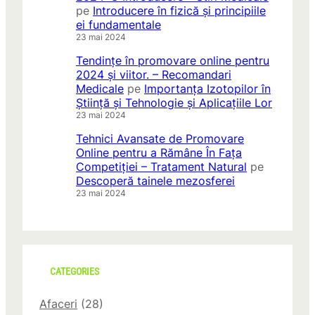
pe
Introducere în fizică și principiile
ei fundamentale
23 mai 2024
Tendințe în promovare online pentru
2024 și viitor. – Recomandari
Medicale
pe
Importanța Izotopilor în
Știință și Tehnologie și Aplicațiile Lor
23 mai 2024
Tehnici Avansate de Promovare
Online pentru a Rămâne În Fața
Competiției – Tratament Natural
pe
Descoperă tainele mezosferei
23 mai 2024
CATEGORIES
Afaceri
(28)