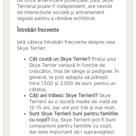
de orice amenințare potențială. Deși Skye
Terrierul poate fi independent, are nevoie
de interacțiune socială și antrenament
regulat pentru a rămâne echilibrat.
Întrebări frecvente
Iată câteva întrebări frecvente despre rasa
Skye Terrier:
Cât costă un Skye Terrier?
Prețul unui
Skye Terrier variază în funcție de
crescător, linia de sânge și pedigree. În
general, te poți aștepta să plătești
între 1.500 și 3.000 de euro pentru un
cățeluș.
Câți ani trăiesc Skye Terrierii?
Skye
Terrierii au o durată medie de viață de
12-15 ani, dar unii pot trăi și mai mult.
Sunt Skye Terrierii buni pentru familiile
cu copii?
Da, Skye Terrierii pot fi buni
companioni pentru familiile cu copii,
dar este important să-i supraveghezi