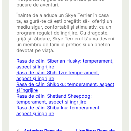
bucure de aventuri.
Înainte de a aduce un Skye Terrier în casa
ta, asigură-te că ești pregătit să-i oferiți un
mediu sigur, confortabil și stimulativ, cu un
program regulat de îngrijire. Cu dragoste,
grijă și răbdare, Skye Terrierul tău va deveni
un membru de familie prețios și un prieten
devotat pe viață.
Rasa de câini Siberian Husky: temperament,
aspect și îngrijire
Rasa de câini Shih Tzu: temperament,
aspect și îngrijire
Rasa de câini Shikoku: temperament, aspect
și îngrijire
Rasa de câini Shetland Sheepdog:
temperament, aspect și îngrijire
Rasa de câini Shiba Inu: temperament,
aspect și îngrijire