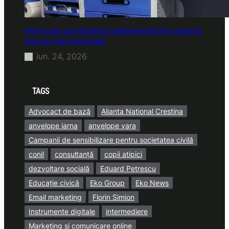
Atelier mobil: cum transformi o dubă obișnuită într-un spațiu de
lucru care chiar funcționează
iun. 24, 2026
TAGS
Advocact de bază
Alianta National Crestina
anvelope iarna
anvelope vara
Campanii de sensibilizare pentru societatea civilă
conil
consultanță
copii atipici
dezvoltare socială
Eduard Petrescu
Educație civică
Eko Group
Eko News
Email marketing
Florin Simion
Instrumente digitale
intermediere
Marketing și comunicare online