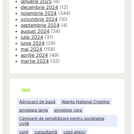
ianuarie 2025
(8)
decembrie 2024
(12)
noiembrie 2024
(344)
octombrie 2024
(10)
septembrie 2024
(4)
august 2024
(34)
iulie 2024
(31)
iunie 2024
(29)
mai 2024
(158)
aprilie 2024
(49)
martie 2024
(32)
TAGS
Advocact de bază
Alianta National Crestina
anvelope iarna
anvelope vara
Campanii de sensibilizare pentru societatea
civilă
conil
consultanță
copii atipici