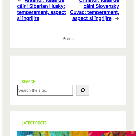
←
Anterior:
Rasa de
Următor:
Rasa de
câini Siberian Husky:
câini Slovensky
temperament, aspect
Cuvac: temperament,
și îngrijire
aspect și îngrijire
→
Press
SEARCH
S
e
a
r
c
h
LATEST POSTS