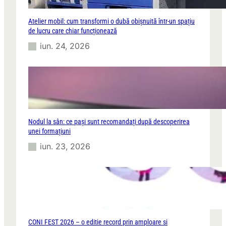
Atelier mobil: cum transformi o dubă obișnuită într-un spațiu
de lucru care chiar funcționează
iun. 24, 2026
Nodul la sân: ce pași sunt recomandați după descoperirea
unei formațiuni
iun. 23, 2026
CONI FEST 2026 – o editie record prin amploare si