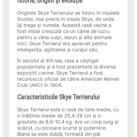
Istorie, origini și evoluție
Originile Skye Terrierului se întorc în insulele
Scoției, mai precis în insula Skye, de unde
își trage și numele. Această rasă veche a
fost inițial crescută ca un câine de lucru
pentru a vâna vulpi, iepuri și alte animale
mici. Skye Terrierul era apreciat pentru
inteligența, agilitatea și curajul său.
În secolul al XIX-lea, rasa a câștigat
popularitate și a fost prezentată la diverse
expoziții canine. Skye Terrierul a fost
recunoscut oficial de către American Kennel
Club (AKC) în 1904.
Caracteristicile Skye Terrierului
Skye Terrierul este o rasă de talie medie, cu
o înălțime medie de 25,4-28 cm și o
greutate de 8,6-10,4 kg. Are un corp lung și
scăzut, cu picioare scurte și puternice.
Blana sa este dublă, formată din păr