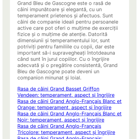
Grand Bleu de Gascogne este o rasă de
câini impunătoare și elegantă, cu un
temperament prietenos și afectuos. Sunt
câini de companie ideali pentru persoanele
active care pot oferi o mulțime de exerciții
fizice și o mulțime de atenție. Datorită
dimensiunii și temperamentului lor, sunt
potriviți pentru familiile cu copii, dar este
important să-i supravegheați întotdeauna
când sunt în jurul copiilor. Cu o îngrijire
adecvată și o pregătire consistentă, Grand
Bleu de Gascogne poate deveni un
companion minunat și loial.
Rasa de câini Grand Basset Griffon
Vendeen: temperament, aspect și îngrijire
Rasa de câini Grand Anglo-Français Blanc et
Orange: temperament, aspect și îngrijire
Rasa de câini Grand Anglo-Français Blanc et
Noir: temperament, aspect și îngrijire
Rasa de câini Grand Anglo-Français
Tricolore: temperament, aspect și îngrijire
Rasa de câini Grand Anglo-Francais: