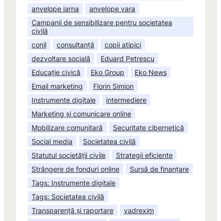
anvelope iarna
anvelope vara
Campanii de sensibilizare pentru societatea
civilă
conil
consultanță
copii atipici
dezvoltare socială
Eduard Petrescu
Educație civică
Eko Group
Eko News
Email marketing
Florin Simion
Instrumente digitale
intermediere
Marketing și comunicare online
Mobilizare comunitară
Securitate cibernetică
Social media
Societatea civilă
Statutul societății civile
Strategii eficiente
Strângere de fonduri online
Sursă de finanțare
Tags: Instrumente digitale
Tags: Societatea civilă
Transparență și raportare
vadrexim