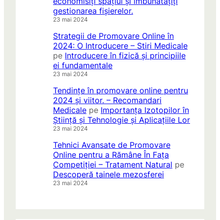
economisiți spațiul și îmbunătățiți
gestionarea fișierelor.
23 mai 2024
Strategii de Promovare Online în
2024: O Introducere – Stiri Medicale
pe
Introducere în fizică și principiile
ei fundamentale
23 mai 2024
Tendințe în promovare online pentru
2024 și viitor. – Recomandari
Medicale
pe
Importanța Izotopilor în
Știință și Tehnologie și Aplicațiile Lor
23 mai 2024
Tehnici Avansate de Promovare
Online pentru a Rămâne În Fața
Competiției – Tratament Natural
pe
Descoperă tainele mezosferei
23 mai 2024