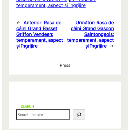
temperament, aspect și îngrijire
←
Anterior:
Rasa de
Următor:
Rasa de
câini Grand Basset
câini Grand Gascon
Griffon Vendeen:
Saintongeois:
temperament, aspect
temperament, aspect
și îngrijire
și îngrijire
→
Press
SEARCH
S
e
a
r