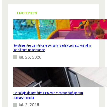
c
h
LATEST POSTS
Soluții pentru părinții care vor să își vadă copiii explorând în
loc să stea pe telefoane
iul. 25, 2026
Ce soluție de urmărire GPS este recomandată pentru
transport marfă
iul. 2, 2026