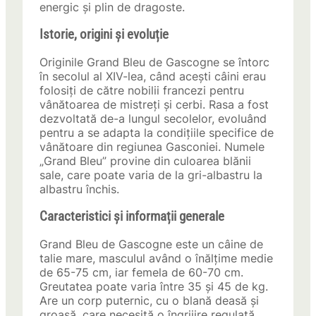
energic și plin de dragoste.
Istorie, origini și evoluție
Originile Grand Bleu de Gascogne se întorc
în secolul al XIV-lea, când acești câini erau
folosiți de către nobilii francezi pentru
vânătoarea de mistreți și cerbi. Rasa a fost
dezvoltată de-a lungul secolelor, evoluând
pentru a se adapta la condițiile specifice de
vânătoare din regiunea Gasconiei. Numele
„Grand Bleu” provine din culoarea blănii
sale, care poate varia de la gri-albastru la
albastru închis.
Caracteristici și informații generale
Grand Bleu de Gascogne este un câine de
talie mare, masculul având o înălțime medie
de 65-75 cm, iar femela de 60-70 cm.
Greutatea poate varia între 35 și 45 de kg.
Are un corp puternic, cu o blană deasă și
groasă, care necesită o îngrijire regulată.