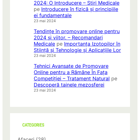
2024: O Introducere – Stiri Medicale
pe
Introducere în fizică și principiile
ei fundamentale
23 mai 2024
Tendințe în promovare online pentru
2024 și viitor. – Recomandari
Medicale
pe
Importanța Izotopilor în
Știință și Tehnologie și Aplicațiile Lor
23 mai 2024
Tehnici Avansate de Promovare
Online pentru a Rămâne În Fața
Competiției – Tratament Natural
pe
Descoperă tainele mezosferei
23 mai 2024
CATEGORIES
Afaceri
(28)