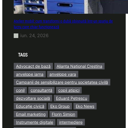
Atelier mobil: cum transformi o dubă obișnuită într-un spațiu de
lucru care chiar funcționează
iun. 24, 2026
TAGS
Advocact de bază
Alianta National Crestina
anvelope iarna
anvelope vara
Campanii de sensibilizare pentru societatea civilă
conil
consultanță
copii atipici
dezvoltare socială
Eduard Petrescu
Educație civică
Eko Group
Eko News
Email marketing
Florin Simion
Instrumente digitale
intermediere