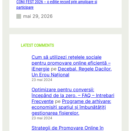
CONI FEST 2026 – o editie record prin amploare si
participare
mai 29, 2026
LATEST COMMENTS
Cum să utilizezi rețelele sociale
pentru promovare online eficientă –
iEnergie
pe
Decebal, Regele Dacilor,
Un Erou Național
23 mai 2024
Optimizare pentru conversii:
începând de la zero. – FAQ – Intrebari
Frecvente
pe
Programe de arhivare:
economisiți spațiul și îmbunătățiți
gestionarea fișierelor.
23 mai 2024
Strategii de Promovare Online în