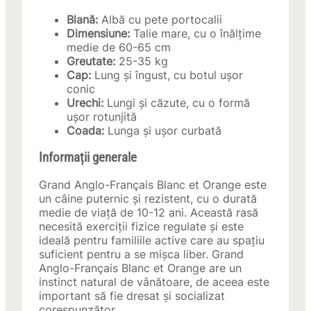
Blană:
Albă cu pete portocalii
Dimensiune:
Talie mare, cu o înălțime
medie de 60-65 cm
Greutate:
25-35 kg
Cap:
Lung și îngust, cu botul ușor
conic
Urechi:
Lungi și căzute, cu o formă
ușor rotunjită
Coada:
Lunga și ușor curbată
Informații generale
Grand Anglo-Français Blanc et Orange este
un câine puternic și rezistent, cu o durată
medie de viață de 10-12 ani. Această rasă
necesită exerciții fizice regulate și este
ideală pentru familiile active care au spațiu
suficient pentru a se mișca liber. Grand
Anglo-Français Blanc et Orange are un
instinct natural de vânătoare, de aceea este
important să fie dresat și socializat
corespunzător.