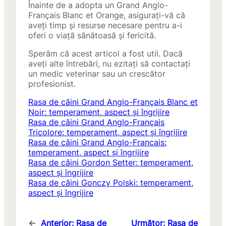
Înainte de a adopta un Grand Anglo-
Français Blanc et Orange, asigurați-vă că
aveți timp și resurse necesare pentru a-i
oferi o viață sănătoasă și fericită.
Sperăm că acest articol a fost util. Dacă
aveți alte întrebări, nu ezitați să contactați
un medic veterinar sau un crescător
profesionist.
Rasa de câini Grand Anglo-Français Blanc et
Noir: temperament, aspect și îngrijire
Rasa de câini Grand Anglo-Français
Tricolore: temperament, aspect și îngrijire
Rasa de câini Grand Anglo-Francais:
temperament, aspect și îngrijire
Rasa de câini Gordon Setter: temperament,
aspect și îngrijire
Rasa de câini Gonczy Polski: temperament,
aspect și îngrijire
←
Anterior:
Rasa de
Următor:
Rasa de