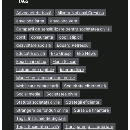
TAGS
Advocact de bază
Alianta National Crestina
anvelope iarna
anvelope vara
Campanii de sensibilizare pentru societatea civilă
conil
consultanță
copii atipici
dezvoltare socială
Eduard Petrescu
Educație civică
Eko Group
Eko News
Email marketing
Florin Simion
Instrumente digitale
intermediere
Marketing și comunicare online
Mobilizare comunitară
Securitate cibernetică
Social media
Societatea civilă
Statutul societății civile
Strategii eficiente
Strângere de fonduri online
Sursă de finanțare
Tags: Instrumente digitale
Tags: Societatea civilă
Transparență și raportare