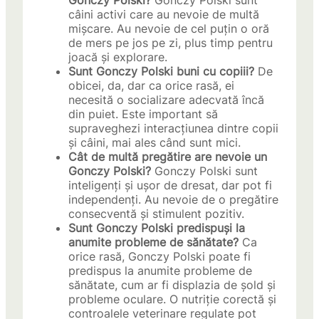
Gonczy Polski?
Gonczy Polski sunt
câini activi care au nevoie de multă
mișcare. Au nevoie de cel puțin o oră
de mers pe jos pe zi, plus timp pentru
joacă și explorare.
Sunt Gonczy Polski buni cu copiii?
De
obicei, da, dar ca orice rasă, ei
necesită o socializare adecvată încă
din puiet. Este important să
supraveghezi interacțiunea dintre copii
și câini, mai ales când sunt mici.
Cât de multă pregătire are nevoie un
Gonczy Polski?
Gonczy Polski sunt
inteligenți și ușor de dresat, dar pot fi
independenți. Au nevoie de o pregătire
consecventă și stimulent pozitiv.
Sunt Gonczy Polski predispuși la
anumite probleme de sănătate?
Ca
orice rasă, Gonczy Polski poate fi
predispus la anumite probleme de
sănătate, cum ar fi displazia de șold și
probleme oculare. O nutriție corectă și
controalele veterinare regulate pot