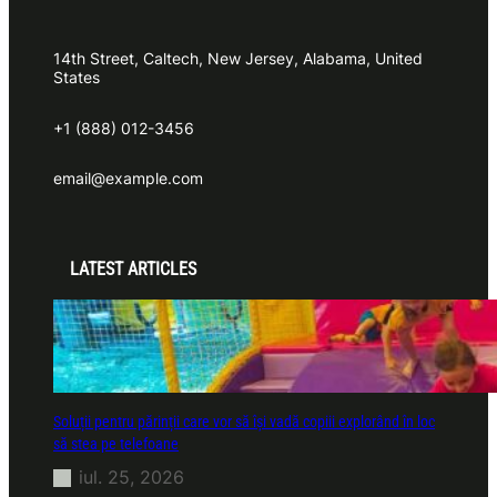
14th Street, Caltech, New Jersey, Alabama, United
States
+1 (888) 012-3456
email@example.com
LATEST ARTICLES
Soluții pentru părinții care vor să își vadă copiii explorând în loc
să stea pe telefoane
iul. 25, 2026