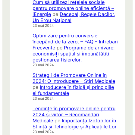
Cum să utilizezi rețelele sociale
pentru promovare online eficientă –
iEnergie
pe
Decebal, Regele Dacilor,
Un Erou Național
23 mai 2024
Optimizare pentru conversii:
începând de la zero. – FAQ – Intrebari
Frecvente
pe
Programe de arhivare:
economisiți spațiul și îmbunătățiți
gestionarea fișierelor.
23 mai 2024
Strategii de Promovare Online în
2024: O Introducere – Stiri Medicale
pe
Introducere în fizică și principiile
ei fundamentale
23 mai 2024
Tendințe în promovare online pentru
2024 și viitor. – Recomandari
Medicale
pe
Importanța Izotopilor în
Știință și Tehnologie și Aplicațiile Lor
23 mai 2024