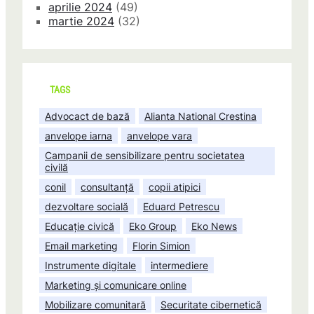
aprilie 2024
(49)
martie 2024
(32)
TAGS
Advocact de bază
Alianta National Crestina
anvelope iarna
anvelope vara
Campanii de sensibilizare pentru societatea
civilă
conil
consultanță
copii atipici
dezvoltare socială
Eduard Petrescu
Educație civică
Eko Group
Eko News
Email marketing
Florin Simion
Instrumente digitale
intermediere
Marketing și comunicare online
Mobilizare comunitară
Securitate cibernetică