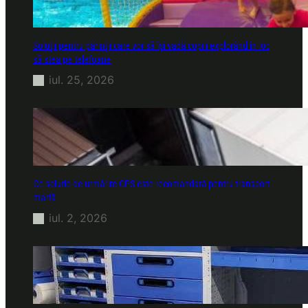
Soluții pentru părinții care vor să își vadă copiii explorând în loc
să stea pe telefoane
iul. 25, 2026
Ce soluție de urmărire GPS este recomandată pentru transport
marfă
iul. 2, 2026