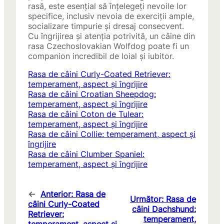
rasă, este esențial să înțelegeți nevoile lor
specifice, inclusiv nevoia de exerciții ample,
socializare timpurie și dresaj consecvent.
Cu îngrijirea și atenția potrivită, un câine din
rasa Czechoslovakian Wolfdog poate fi un
companion incredibil de loial și iubitor.
Rasa de câini Curly-Coated Retriever:
temperament, aspect și îngrijire
Rasa de câini Croatian Sheepdog:
temperament, aspect și îngrijire
Rasa de câini Coton de Tulear:
temperament, aspect și îngrijire
Rasa de câini Collie: temperament, aspect și
îngrijire
Rasa de câini Clumber Spaniel:
temperament, aspect și îngrijire
←
Anterior:
Rasa de
Următor:
Rasa de
câini Curly-Coated
câini Dachshund:
Retriever:
temperament,