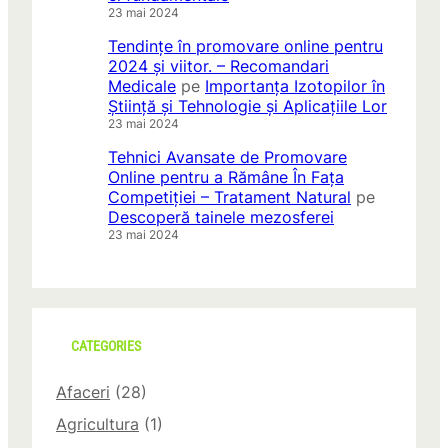
23 mai 2024
Tendințe în promovare online pentru
2024 și viitor. – Recomandari
Medicale
pe
Importanța Izotopilor în
Știință și Tehnologie și Aplicațiile Lor
23 mai 2024
Tehnici Avansate de Promovare
Online pentru a Rămâne În Fața
Competiției – Tratament Natural
pe
Descoperă tainele mezosferei
23 mai 2024
CATEGORIES
Afaceri
(28)
Agricultura
(1)