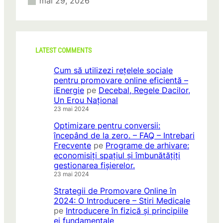
mai 29, 2026
LATEST COMMENTS
Cum să utilizezi rețelele sociale
pentru promovare online eficientă –
iEnergie
pe
Decebal, Regele Dacilor,
Un Erou Național
23 mai 2024
Optimizare pentru conversii:
începând de la zero. – FAQ – Intrebari
Frecvente
pe
Programe de arhivare:
economisiți spațiul și îmbunătățiți
gestionarea fișierelor.
23 mai 2024
Strategii de Promovare Online în
2024: O Introducere – Stiri Medicale
pe
Introducere în fizică și principiile
ei fundamentale