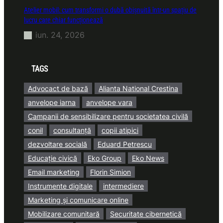
Atelier mobil: cum transformi o dubă obișnuită într-un spațiu de
lucru care chiar funcționează
iun. 24, 2026
TAGS
Advocact de bază
Alianta National Crestina
anvelope iarna
anvelope vara
Campanii de sensibilizare pentru societatea civilă
conil
consultanță
copii atipici
dezvoltare socială
Eduard Petrescu
Educație civică
Eko Group
Eko News
Email marketing
Florin Simion
Instrumente digitale
intermediere
Marketing și comunicare online
Mobilizare comunitară
Securitate cibernetică