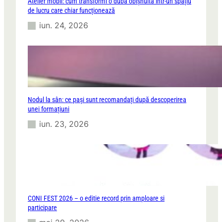
Atelier mobil: cum transformi o dubă obișnuită într-un spațiu
de lucru care chiar funcționează
iun. 24, 2026
Nodul la sân: ce pași sunt recomandați după descoperirea
unei formațiuni
iun. 23, 2026
CONI FEST 2026 – o editie record prin amploare si
participare