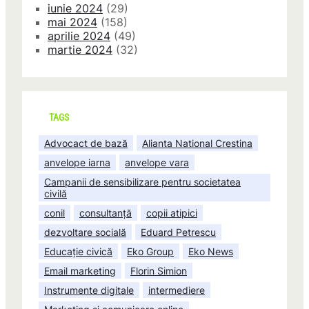
iunie 2024
(29)
mai 2024
(158)
aprilie 2024
(49)
martie 2024
(32)
TAGS
Advocact de bază
Alianta National Crestina
anvelope iarna
anvelope vara
Campanii de sensibilizare pentru societatea
civilă
conil
consultanță
copii atipici
dezvoltare socială
Eduard Petrescu
Educație civică
Eko Group
Eko News
Email marketing
Florin Simion
Instrumente digitale
intermediere