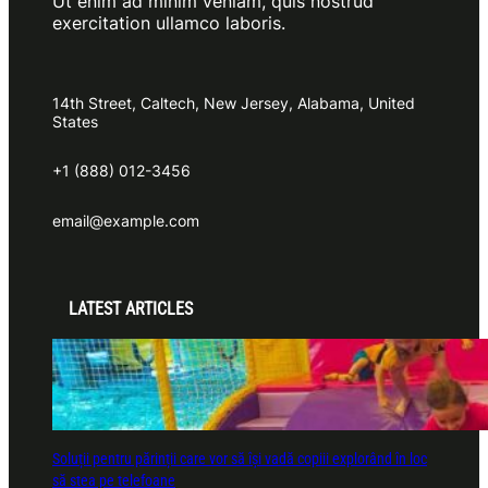
Ut enim ad minim veniam, quis nostrud
exercitation ullamco laboris.
14th Street, Caltech, New Jersey, Alabama, United
States
+1 (888) 012-3456
email@example.com
LATEST ARTICLES
Soluții pentru părinții care vor să își vadă copiii explorând în loc
să stea pe telefoane