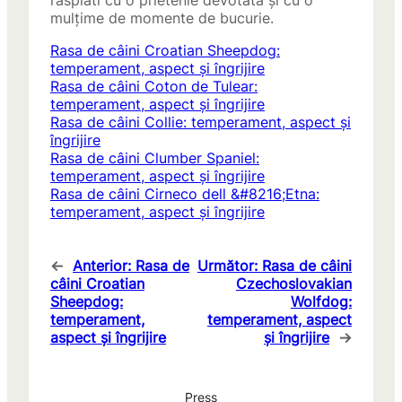
mulțime de momente de bucurie.
Rasa de câini Croatian Sheepdog:
temperament, aspect și îngrijire
Rasa de câini Coton de Tulear:
temperament, aspect și îngrijire
Rasa de câini Collie: temperament, aspect și
îngrijire
Rasa de câini Clumber Spaniel:
temperament, aspect și îngrijire
Rasa de câini Cirneco dell &#8216;Etna:
temperament, aspect și îngrijire
←
Anterior:
Rasa de
Următor:
Rasa de câini
câini Croatian
Czechoslovakian
Sheepdog:
Wolfdog:
temperament,
temperament, aspect
aspect și îngrijire
și îngrijire
→
Press