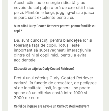
Acești câini au o energie ridicată și au
nevoie de cel puțin o oră de exerciții fizice
pe zi. Plimbările lungi, jogging-ul sau joaca
în parc sunt excelente pentru ei.
Sunt câinii Curly-Coated Retriever potriviți pentru familiile cu
copii?
Da, sunt cunoscuți pentru blândețea lor și
toleranța față de copii. Totuși, este
important să supravegheați interacțiunile
dintre câini și copii mici, pentru a evita
accidentele.
Cât costă un cățeluș Curly-Coated Retriever?
Prețul unui cățeluș Curly-Coated Retriever
variază, în funcție de crescător, de pedigree
și de localitate. Însă, în general, se poate
spune că un cățeluș costă între 1000 și
2000 de euro.
Ce fel de îngrijire are nevoie un Curly-Coated Retriever?