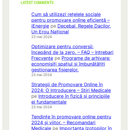
LATEST COMMENTS
Cum să utilizezi rețelele sociale
pentru promovare online eficientă –
iEnergie
pe
Decebal, Regele Dacilor,
Un Erou Național
23 mai 2024
Optimizare pentru conversii:
începând de la zero. – FAQ – Intrebari
Frecvente
pe
Programe de arhivare:
economisiți spațiul și îmbunătățiți
gestionarea fișierelor.
23 mai 2024
Strategii de Promovare Online în
2024: O Introducere – Stiri Medicale
pe
Introducere în fizică și principiile
ei fundamentale
23 mai 2024
Tendințe în promovare online pentru
2024 și viitor. – Recomandari
Medicale
pe
Importanța Izotopilor în