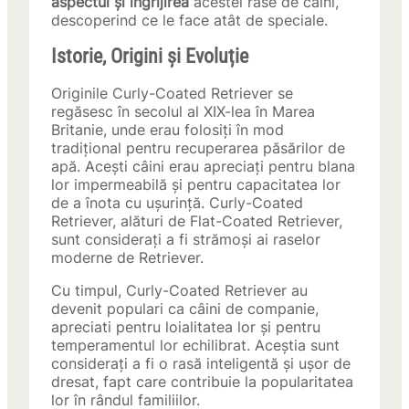
aspectul și îngrijirea
acestei rase de câini,
descoperind ce le face atât de speciale.
Istorie, Origini și Evoluție
Originile Curly-Coated Retriever se
regăsesc în secolul al XIX-lea în Marea
Britanie, unde erau folosiți în mod
tradițional pentru recuperarea păsărilor de
apă. Acești câini erau apreciați pentru blana
lor impermeabilă și pentru capacitatea lor
de a înota cu ușurință. Curly-Coated
Retriever, alături de Flat-Coated Retriever,
sunt considerați a fi strămoși ai raselor
moderne de Retriever.
Cu timpul, Curly-Coated Retriever au
devenit populari ca câini de companie,
apreciati pentru loialitatea lor și pentru
temperamentul lor echilibrat. Aceștia sunt
considerați a fi o rasă inteligentă și ușor de
dresat, fapt care contribuie la popularitatea
lor în rândul familiilor.