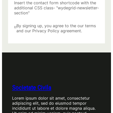
Insert the contact form shortcode with the
additional CSS class- "wydegrid-newsletter-
section"
By signing up, you agree to the our terms
and our Privacy Policy agreement.
Societate Civila
Lorem ipsum dolor sit amet, consectetur
adipiscing elit, sed do eiusmod tempor
incididunt ut labore et dolore magna aliqua.