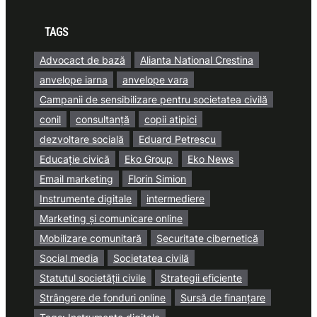
TAGS
Advocact de bază
Alianta National Crestina
anvelope iarna
anvelope vara
Campanii de sensibilizare pentru societatea civilă
conil
consultanță
copii atipici
dezvoltare socială
Eduard Petrescu
Educație civică
Eko Group
Eko News
Email marketing
Florin Simion
Instrumente digitale
intermediere
Marketing și comunicare online
Mobilizare comunitară
Securitate cibernetică
Social media
Societatea civilă
Statutul societății civile
Strategii eficiente
Strângere de fonduri online
Sursă de finanțare