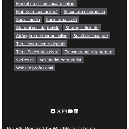
Marketing și comunicare online
Mobilizare comunitară
Securitate cibernetică
Social media
Societatea civilă
Statutul societății civile
Strategii eficiente
Strângere de fonduri online
Sursă de finanțare
Tags: Instrumente digitale
Tags: Societatea civilă
Transparență și raportare
vadrexim
Voluntariat corporatist
Website profesional
Facebook
X
Instagram
YouTube
LinkedIn
Proudly Powered by WordPress | Theme: