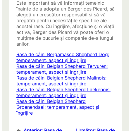
Este important să vă informați temeinic
înainte de a adopta un Berger des Picard, să
alegeți un crescător responsabil și să vă
pregătiți pentru necesitățile specifice ale
acestei rase. Cu îngrijire, afecțiune și o viață
activă, Berger des Picard vă poate oferi o
mulțime de bucurie și companie de-a lungul
anilor.
Rasa de câini Bergamasco Shepherd Dog:
temperament, aspect și îngrijire
Rasa de câini Belgian Shepherd Tervuren:
temperament, aspect și îngrijire
Rasa de câini Belgian Shepherd Malinois:
temperament, aspect și îngrijire
Rasa de câini Belgian Shepherd Laekenois:
temperament, aspect și îngrijire
Rasa de câini Belgian Shepherd
Groenendael: temperament, aspect și
îngrijire
←
Anterior:
Rasa de
Următor:
Rasa de