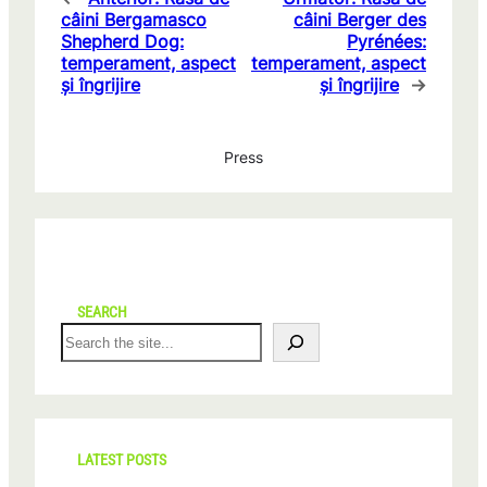
câini Bergamasco
câini Berger des
Shepherd Dog:
Pyrénées:
temperament, aspect
temperament, aspect
și îngrijire
și îngrijire
→
Press
SEARCH
S
e
a
r
c
h
LATEST POSTS