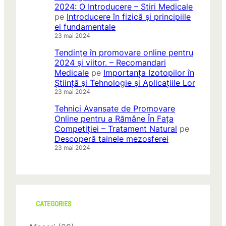
2024: O Introducere – Stiri Medicale
pe
Introducere în fizică și principiile
ei fundamentale
23 mai 2024
Tendințe în promovare online pentru
2024 și viitor. – Recomandari
Medicale
pe
Importanța Izotopilor în
Știință și Tehnologie și Aplicațiile Lor
23 mai 2024
Tehnici Avansate de Promovare
Online pentru a Rămâne În Fața
Competiției – Tratament Natural
pe
Descoperă tainele mezosferei
23 mai 2024
CATEGORIES