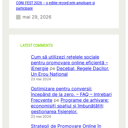
CONI FEST 2026 – o editie record prin amploare si
participare
mai 29, 2026
LATEST COMMENTS
Cum să utilizezi rețelele sociale
pentru promovare online eficientă –
iEnergie
pe
Decebal, Regele Dacilor,
Un Erou Național
23 mai 2024
Optimizare pentru conversii:
începând de la zero. – FAQ – Intrebari
Frecvente
pe
Programe de arhivare:
economisiți spațiul și îmbunătățiți
gestionarea fișierelor.
23 mai 2024
Strategii de Promovare Online în