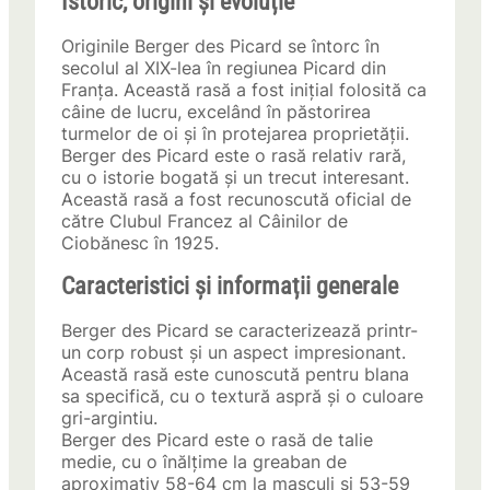
Istoric, origini și evoluție
Originile Berger des Picard se întorc în
secolul al XIX-lea în regiunea Picard din
Franța. Această rasă a fost inițial folosită ca
câine de lucru, excelând în păstorirea
turmelor de oi și în protejarea proprietății.
Berger des Picard este o rasă relativ rară,
cu o istorie bogată și un trecut interesant.
Această rasă a fost recunoscută oficial de
către Clubul Francez al Câinilor de
Ciobănesc în 1925.
Caracteristici și informații generale
Berger des Picard se caracterizează printr-
un corp robust și un aspect impresionant.
Această rasă este cunoscută pentru blana
sa specifică, cu o textură aspră și o culoare
gri-argintiu.
Berger des Picard este o rasă de talie
medie, cu o înălțime la greaban de
aproximativ 58-64 cm la masculi și 53-59