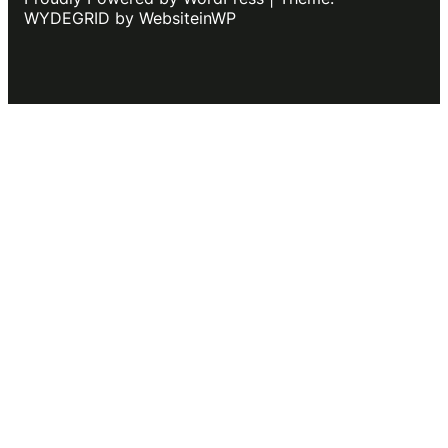
WYDEGRID by WebsiteinWP