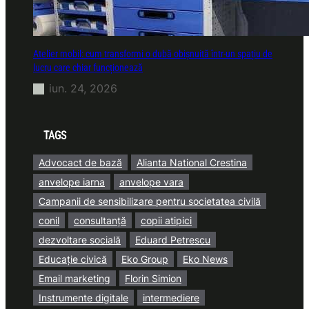
Atelier mobil: cum transformi o dubă obișnuită într-un spațiu de
lucru care chiar funcționează
iun. 24, 2026
TAGS
Advocact de bază
Alianta National Crestina
anvelope iarna
anvelope vara
Campanii de sensibilizare pentru societatea civilă
conil
consultanță
copii atipici
dezvoltare socială
Eduard Petrescu
Educație civică
Eko Group
Eko News
Email marketing
Florin Simion
Instrumente digitale
intermediere