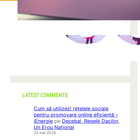
după descoperirea unei formațiuni
iun. 23, 2026
CONI FEST 2026 – o editie record prin
amploare si participare
mai 29, 2026
LATEST COMMENTS
Cum să utilizezi rețelele sociale
pentru promovare online eficientă –
iEnergie
pe
Decebal, Regele Dacilor,
Un Erou Național
23 mai 2024