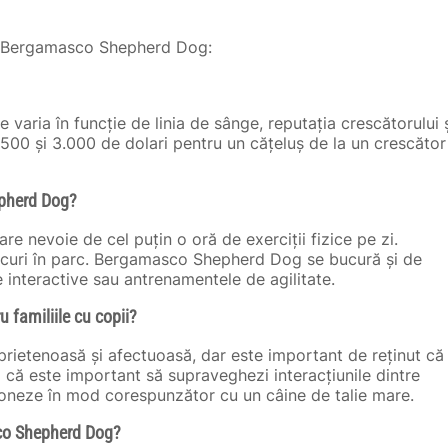
ini Bergamasco Shepherd Dog:
aria în funcție de linia de sânge, reputația crescătorului 
 1.500 și 3.000 de dolari pentru un cățeluș de la un crescător
epherd Dog?
 nevoie de cel puțin o oră de exerciții fizice pe zi.
jocuri în parc. Bergamasco Shepherd Dog se bucură și de
le interactive sau antrenamentele de agilitate.
 familiile cu copii?
rietenoasă și afectuoasă, dar este important de reținut că
 că este important să supraveghezi interacțiunile dintre
cționeze în mod corespunzător cu un câine de talie mare.
sco Shepherd Dog?