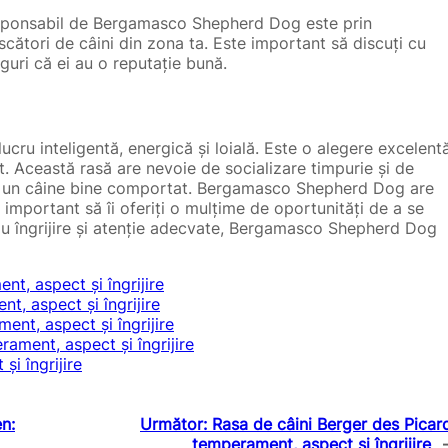
esponsabil de Bergamasco Shepherd Dog este prin
escători de câini din zona ta. Este important să discuți cu
iguri că ei au o reputație bună.
ru inteligentă, energică și loială. Este o alegere excelent
t. Această rasă are nevoie de socializare timpurie și de
fi un câine bine comportat. Bergamasco Shepherd Dog are
e important să îi oferiți o mulțime de oportunități de a se
 Cu îngrijire și atenție adecvate, Bergamasco Shepherd Dog
t, aspect și îngrijire
t, aspect și îngrijire
nt, aspect și îngrijire
ament, aspect și îngrijire
și îngrijire
n:
Următor:
Rasa de câini Berger des Picar
temperament, aspect și îngrijire