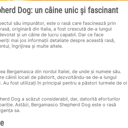
erd Dog: un câine unic și fascinant
ctul său impunător, este o rasă care fascinează prin
rasă, originară din Italia, a fost crescută de-a lungul
devotat și un câine de lucru capabil. Dar ce face
ți mai jos informații detaliate despre această rasă,
tul, îngrijirea și multe altele.
ea Bergamasca din nordul Italiei, de unde și numele său.
re câinii locali de păstorit, dezvoltându-se de-a lungul
. Au fost utilizați în principal pentru a păstori turmele de oi
erd Dog a scăzut considerabil, dar, datorită eforturilor
ispariție. Astăzi, Bergamasco Shepherd Dog este o rasă
igența sa.
le