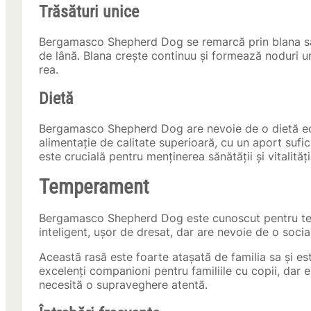
Trăsături unice
Bergamasco Shepherd Dog se remarcă prin blana sa u
de lână. Blana crește continuu și formează noduri u
rea.
Dietă
Bergamasco Shepherd Dog are nevoie de o dietă echil
alimentație de calitate superioară, cu un aport sufici
este crucială pentru menținerea sănătății și vitalității
Temperament
Bergamasco Shepherd Dog este cunoscut pentru temp
inteligent, ușor de dresat, dar are nevoie de o socia
Această rasă este foarte atașată de familia sa și e
excelenți companioni pentru familiile cu copii, dar 
necesită o supraveghere atentă.