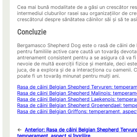
Cea mai bună modalitate de a găsi un crescător r
intermediul cluburilor rasei sau organizațiilor de cr
crescătorul despre sănătatea câinilor săi și să te as
Concluzie
Bergamasco Shepherd Dog este o rasă de câini de luc
pentru familiile active care caută un tovarăș devota
antrenament consistent pentru a se asigura că va 
nevoie de multă exerciții fizice și mentale, deci est
juca, de a explora și de a interacționa cu oamenii.
poate fi un tovarăș minunat pentru mulți ani.
Rasa de câini Belgian Shepherd Tervuren: temperamen
Rasa de câini Belgian Shepherd Malinois: temperamen
Rasa de câini Belgian Shepherd Laekenois: temperame
Rasa de câini Belgian Shepherd Groenendael: temper
Rasa de câini Belgian Griffons: temperament, aspect 
←
Anterior:
Rasa de câini Belgian Shepherd Tervure
temperament, aspect și îngrijire