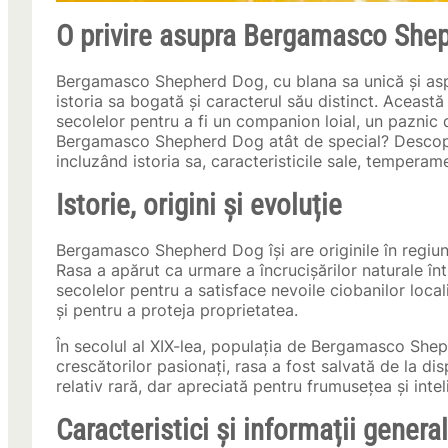
O privire asupra Bergamasco Sheph
Bergamasco Shepherd Dog, cu blana sa unică și aspe
istoria sa bogată și caracterul său distinct. Această 
secolelor pentru a fi un companion loial, un paznic 
Bergamasco Shepherd Dog atât de special? Descoperi
incluzând istoria sa, caracteristicile sale, temperamen
Istorie, origini și evoluție
Bergamasco Shepherd Dog își are originile în regiun
Rasa a apărut ca urmare a încrucișărilor naturale înt
secolelor pentru a satisface nevoile ciobanilor locali
și pentru a proteja proprietatea.
În secolul al XIX-lea, populația de Bergamasco Sheph
crescătorilor pasionați, rasa a fost salvată de la d
relativ rară, dar apreciată pentru frumusețea și intel
Caracteristici și informații genera