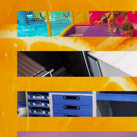
LATEST POSTS
Soluții pentru părinții care vor să își vadă
copiii explorând în loc să stea pe
telefoane
iul. 25, 2026
Ce soluție de urmărire GPS este
recomandată pentru transport marfă
iul. 2, 2026
Atelier mobil: cum transformi o dubă
obișnuită într-un spațiu de lucru care
chiar funcționează
iun. 24, 2026
Nodul la sân: ce pași sunt recomandați