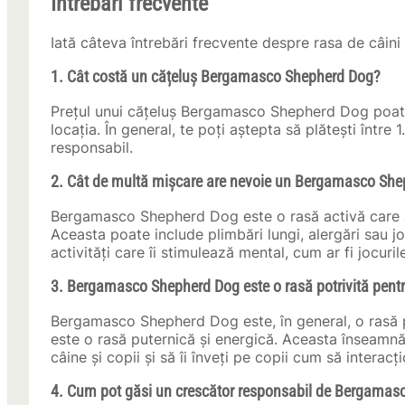
Întrebări frecvente
Iată câteva întrebări frecvente despre rasa de câ
1. Cât costă un cățeluș Bergamasco Shepherd Dog?
Prețul unui cățeluș Bergamasco Shepherd Dog poate v
locația. În general, te poți aștepta să plătești între
responsabil.
2. Cât de multă mișcare are nevoie un Bergamasco Sh
Bergamasco Shepherd Dog este o rasă activă care are
Aceasta poate include plimbări lungi, alergări sau 
activități care îi stimulează mental, cum ar fi jocuri
3. Bergamasco Shepherd Dog este o rasă potrivită pentru
Bergamasco Shepherd Dog este, în general, o rasă p
este o rasă puternică și energică. Aceasta înseamnă
câine și copii și să îi înveți pe copii cum să intera
4. Cum pot găsi un crescător responsabil de Bergama