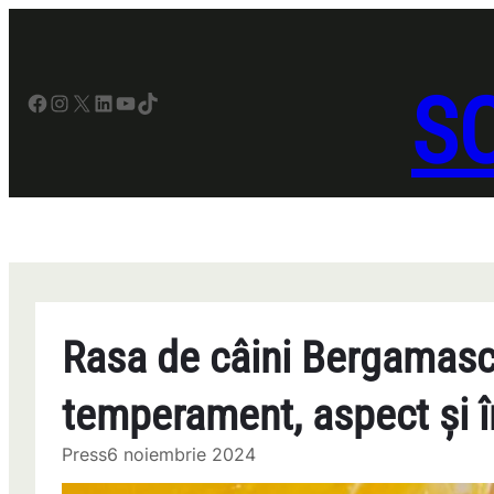
Sari
la
conținut
SO
Facebook
Instagram
X
LinkedIn
YouTube
TikTok
Rasa de câini Bergamas
temperament, aspect și în
Press
6 noiembrie 2024