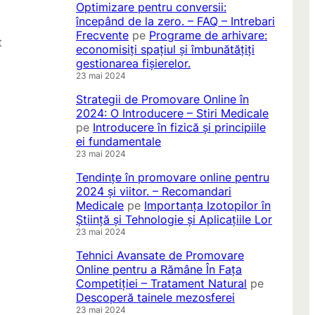
Optimizare pentru conversii:
începând de la zero. – FAQ – Intrebari
Frecvente
pe
Programe de arhivare:
t
economisiți spațiul și îmbunătățiți
gestionarea fișierelor.
23 mai 2024
Strategii de Promovare Online în
2024: O Introducere – Stiri Medicale
pe
Introducere în fizică și principiile
ei fundamentale
23 mai 2024
Tendințe în promovare online pentru
2024 și viitor. – Recomandari
Medicale
pe
Importanța Izotopilor în
Știință și Tehnologie și Aplicațiile Lor
23 mai 2024
Tehnici Avansate de Promovare
Online pentru a Rămâne În Fața
Competiției – Tratament Natural
pe
Descoperă tainele mezosferei
23 mai 2024