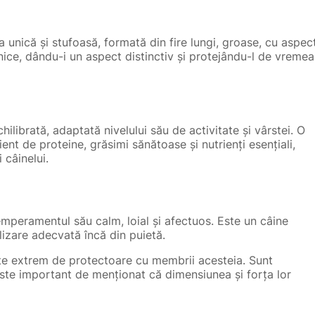
nică și stufoasă, formată din fire lungi, groase, cu aspec
nice, dându-i un aspect distinctiv și protejându-l de vremea
ibrată, adaptată nivelului său de activitate și vârstei. O
ent de proteine, grăsimi sănătoase și nutrienți esențiali,
 câinelui.
eramentul său calm, loial și afectuos. Este un câine
lizare adecvată încă din puietă.
ste extrem de protectoare cu membrii acesteia. Sunt
este important de menționat că dimensiunea și forța lor