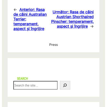
←
Anterior:
Rasa
Următor:
Rasa de câini
de câini Australian
Austrian Shorthaired
Terrier:
Pinscher: temperament,
temperament,
aspect și îngrijire
→
aspect și îngrijire
Press
SEARCH
S
e
a
r
c