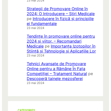
23 mai 2024
Strategii de Promovare Online în
2024: O Introducere – Stiri Medicale
pe
Introducere în fizică și principiile
ei fundamentale
23 mai 2024
Tendințe în promovare online pentru
2024 și viitor. – Recomandari
Medicale
pe
Importanța Izotopilor în
Știință și Tehnologie și Aplicațiile Lor
23 mai 2024
Tehnici Avansate de Promovare
Online pentru a Rămâne În Fața
Competiției – Tratament Natural
pe
Descoperă tainele mezosferei
23 mai 2024
CATEGORIES