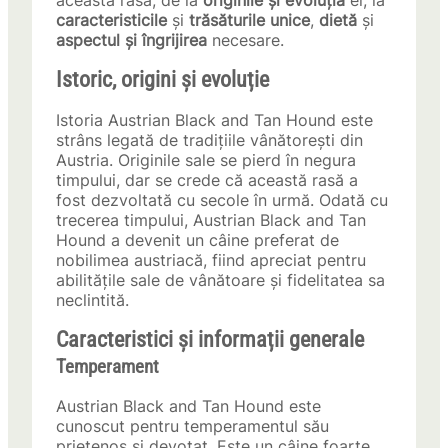
această rasă, de la
originile și evoluția
ei, la
caracteristicile
și
trăsăturile unice
,
dietă
și
aspectul și îngrijirea
necesare.
Istoric, origini și evoluție
Istoria Austrian Black and Tan Hound este
strâns legată de tradițiile vânătorești din
Austria. Originile sale se pierd în negura
timpului, dar se crede că această rasă a
fost dezvoltată cu secole în urmă. Odată cu
trecerea timpului, Austrian Black and Tan
Hound a devenit un câine preferat de
nobilimea austriacă, fiind apreciat pentru
abilitățile sale de vânătoare și fidelitatea sa
neclintită.
Caracteristici și informații generale
Temperament
Austrian Black and Tan Hound este
cunoscut pentru temperamentul său
prietenos și devotat. Este un câine foarte