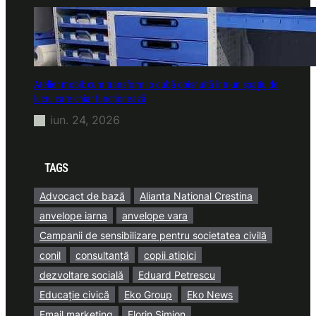
Atelier mobil: cum transformi o dubă obișnuită într-un spațiu de
lucru care chiar funcționează
iun. 24, 2026
TAGS
Advocact de bază
Alianta National Crestina
anvelope iarna
anvelope vara
Campanii de sensibilizare pentru societatea civilă
conil
consultanță
copii atipici
dezvoltare socială
Eduard Petrescu
Educație civică
Eko Group
Eko News
Email marketing
Florin Simion