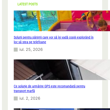
h
LATEST POSTS
Soluții pentru părinții care vor să își vadă copiii explorând în
loc să stea pe telefoane
iul. 25, 2026
Ce soluție de urmărire GPS este recomandată pentru
transport marfă
iul. 2, 2026