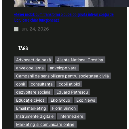
Atelier mobil: cum transformi o dubă obișnuită într-un spațiu de
lucru care chiar funcționează
iun. 24, 2026
TAGS
Advocact de bază
Alianta National Crestina
anvelope iarna
anvelope vara
Campanii de sensibilizare pentru societatea civilă
conil
consultanță
copii atipici
dezvoltare socială
Eduard Petrescu
Educație civică
Eko Group
Eko News
Email marketing
Florin Simion
Instrumente digitale
intermediere
Marketing și comunicare online