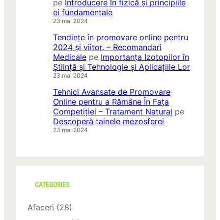
pe
Introducere în fizică și principiile
ei fundamentale
23 mai 2024
Tendințe în promovare online pentru
2024 și viitor. – Recomandari
Medicale
pe
Importanța Izotopilor în
Știință și Tehnologie și Aplicațiile Lor
23 mai 2024
Tehnici Avansate de Promovare
Online pentru a Rămâne În Fața
Competiției – Tratament Natural
pe
Descoperă tainele mezosferei
23 mai 2024
CATEGORIES
Afaceri
(28)