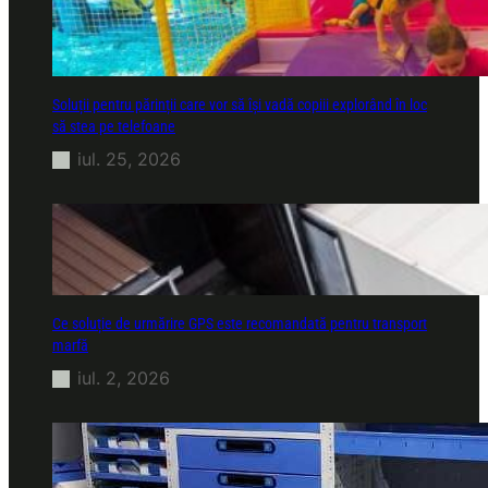
Soluții pentru părinții care vor să își vadă copiii explorând în loc
să stea pe telefoane
iul. 25, 2026
Ce soluție de urmărire GPS este recomandată pentru transport
marfă
iul. 2, 2026