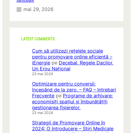
participare
mai 29, 2026
LATEST COMMENTS
Cum să utilizezi rețelele sociale
pentru promovare online eficientă –
iEnergie
pe
Decebal, Regele Dacilor,
Un Erou Național
23 mai 2024
Optimizare pentru conversii:
începând de la zero. – FAQ – Intrebari
Frecvente
pe
Programe de arhivare:
economisiți spațiul și îmbunătățiți
gestionarea fișierelor.
23 mai 2024
Strategii de Promovare Online în
2024: O Introducere – Stiri Medicale