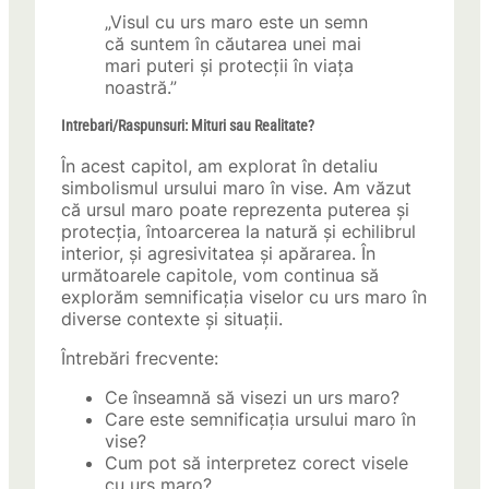
„Visul cu urs maro este un semn
că suntem în căutarea unei mai
mari puteri și protecții în viața
noastră.”
Intrebari/Raspunsuri: Mituri sau Realitate?
În acest capitol, am explorat în detaliu
simbolismul ursului maro în vise. Am văzut
că ursul maro poate reprezenta puterea și
protecția, întoarcerea la natură și echilibrul
interior, și agresivitatea și apărarea. În
următoarele capitole, vom continua să
explorăm semnificația viselor cu urs maro în
diverse contexte și situații.
Întrebări frecvente:
Ce înseamnă să visezi un urs maro?
Care este semnificația ursului maro în
vise?
Cum pot să interpretez corect visele
cu urs maro?