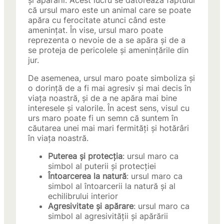
și apărării. Acest lucru se datorează faptului
că ursul maro este un animal care se poate
apăra cu ferocitate atunci când este
amenințat. În vise, ursul maro poate
reprezenta o nevoie de a se apăra și de a
se proteja de pericolele și amenințările din
jur.
De asemenea, ursul maro poate simboliza și
o dorință de a fi mai agresiv și mai decis în
viața noastră, și de a ne apăra mai bine
interesele și valorile. În acest sens, visul cu
urs maro poate fi un semn că suntem în
căutarea unei mai mari fermități și hotărâri
în viața noastră.
Puterea și protecția
: ursul maro ca
simbol al puterii și protecției
Întoarcerea la natură
: ursul maro ca
simbol al întoarcerii la natură și al
echilibrului interior
Agresivitate și apărare
: ursul maro ca
simbol al agresivității și apărării