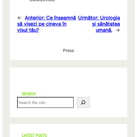
←
Anterior:
Ce înseamnă
Următor:
Urologia
să visezi pe cineva în
și sănătatea
visul tău?
umană.
→
Press
SEARCH
S
e
a
r
c
h
LATEST POSTS