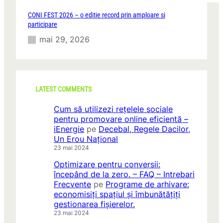
CONI FEST 2026 – o editie record prin amploare si
participare
mai 29, 2026
LATEST COMMENTS
Cum să utilizezi rețelele sociale
pentru promovare online eficientă –
iEnergie
pe
Decebal, Regele Dacilor,
Un Erou Național
23 mai 2024
Optimizare pentru conversii:
începând de la zero. – FAQ – Intrebari
Frecvente
pe
Programe de arhivare:
economisiți spațiul și îmbunătățiți
gestionarea fișierelor.
23 mai 2024