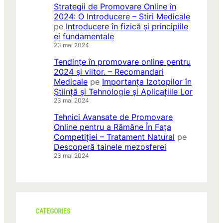
Strategii de Promovare Online în
2024: O Introducere – Stiri Medicale
pe
Introducere în fizică și principiile
ei fundamentale
23 mai 2024
Tendințe în promovare online pentru
2024 și viitor. – Recomandari
Medicale
pe
Importanța Izotopilor în
Știință și Tehnologie și Aplicațiile Lor
23 mai 2024
Tehnici Avansate de Promovare
Online pentru a Rămâne În Fața
Competiției – Tratament Natural
pe
Descoperă tainele mezosferei
23 mai 2024
CATEGORIES