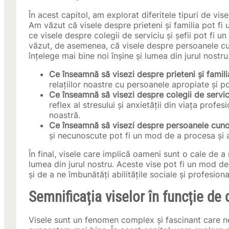
În acest capitol, am explorat diferitele tipuri de vi
Am văzut că visele despre prieteni și familia pot fi u
ce visele despre colegii de serviciu și șefii pot fi un
văzut, de asemenea, că visele despre persoanele cu
înțelege mai bine noi înșine și lumea din jurul nostru
Ce înseamnă să visezi despre prieteni și famili
relațiilor noastre cu persoanele apropiate și po
Ce înseamnă să visezi despre colegii de servici
reflex al stresului și anxietății din viața profe
noastră.
Ce înseamnă să visezi despre persoanele cun
și necunoscute pot fi un mod de a procesa și a 
În final, visele care implică oameni sunt o cale de a
lumea din jurul nostru. Aceste vise pot fi un mod de 
și de a ne îmbunătăți abilitățile sociale și profesiona
Semnificația viselor în funcție de
Visele sunt un fenomen complex și fascinant care n