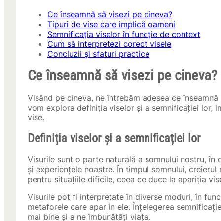
Ce înseamnă să visezi pe cineva?
Tipuri de vise care implică oameni
Semnificația viselor în funcție de context
Cum să interpretezi corect visele
Concluzii și sfaturi practice
Ce înseamnă să visezi pe cineva?
Visând pe cineva, ne întrebăm adesea ce înseamnă ac
vom explora definiția viselor și a semnificației lor, 
vise.
Definiția viselor și a semnificației lor
Visurile sunt o parte naturală a somnului nostru, în 
și experiențele noastre. În timpul somnului, creierul
pentru situațiile dificile, ceea ce duce la apariția vis
Visurile pot fi interpretate în diverse moduri, în fun
metaforele care apar în ele. Înțelegerea semnificați
mai bine și a ne îmbunătăți viața.