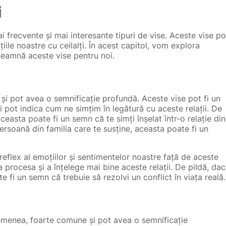
i
i frecvente și mai interesante tipuri de vise. Aceste vise po
țiile noastre cu ceilalți. În acest capitol, vom explora
nseamnă aceste vise pentru noi.
 și pot avea o semnificație profundă. Aceste vise pot fi un
și pot indica cum ne simțim în legătură cu aceste relații. De
ceasta poate fi un semn că te simți înșelat într-o relație din
ersoană din familia care te susține, aceasta poate fi un
n reflex al emoțiilor și sentimentelor noastre față de aceste
 procesa și a înțelege mai bine aceste relații. De pildă, da
e fi un semn că trebuie să rezolvi un conflict în viața reală.
asemenea, foarte comune și pot avea o semnificație