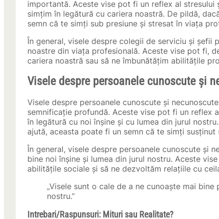
importantă. Aceste vise pot fi un reflex al stresului 
simțim în legătură cu cariera noastră. De pildă, dacă
semn că te simți sub presiune și stresat în viața pro
În general, visele despre colegii de serviciu și șefii
noastre din viața profesională. Aceste vise pot fi,
cariera noastră sau să ne îmbunătățim abilitățile pr
Visele despre persoanele cunoscute și 
Visele despre persoanele cunoscute și necunoscute 
semnificație profundă. Aceste vise pot fi un reflex a
în legătură cu noi înșine și cu lumea din jurul nost
ajută, aceasta poate fi un semn că te simți susținut ș
În general, visele despre persoanele cunoscute și n
bine noi înșine și lumea din jurul nostru. Aceste vi
abilitățile sociale și să ne dezvoltăm relațiile cu ceila
„Visele sunt o cale de a ne cunoaște mai bine p
nostru.”
Intrebari/Raspunsuri: Mituri sau Realitate?