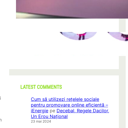
după descoperirea unei formațiuni
iun. 23, 2026
CONI FEST 2026 – o editie record prin
amploare si participare
mai 29, 2026
LATEST COMMENTS
i
Cum să utilizezi rețelele sociale
pentru promovare online eficientă –
iEnergie
pe
Decebal, Regele Dacilor,
Un Erou Național
m
23 mai 2024