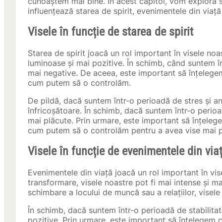
cunoaștem mai bine. În acest capitol, vom explora s
influențează starea de spirit, evenimentele din viață 
Visele în funcție de starea de spirit
Starea de spirit joacă un rol important în visele noas
luminoase și mai pozitive. În schimb, când suntem îngr
mai negative. De aceea, este important să înțelegem 
cum putem să o controlăm.
De pildă, dacă suntem într-o perioadă de stres și anx
înfricoșătoare. În schimb, dacă suntem într-o perioa
mai plăcute. Prin urmare, este important să înțelege
cum putem să o controlăm pentru a avea vise mai po
Visele în funcție de evenimentele din via
Evenimentele din viață joacă un rol important în vi
transformare, visele noastre pot fi mai intense și m
schimbare a locului de muncă sau a relațiilor, visele
În schimb, dacă suntem într-o perioadă de stabilitate 
pozitive. Prin urmare, este important să înțelegem 