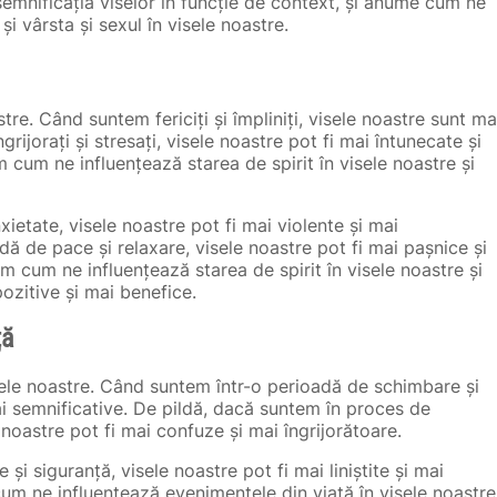
emnificația viselor în funcție de context, și anume cum ne
și vârsta și sexul în visele noastre.
tre. Când suntem fericiți și împliniți, visele noastre sunt ma
ijorați și stresați, visele noastre pot fi mai întunecate și
cum ne influențează starea de spirit în visele noastre și
ietate, visele noastre pot fi mai violente și mai
dă de pace și relaxare, visele noastre pot fi mai pașnice și
m cum ne influențează starea de spirit în visele noastre și
zitive și mai benefice.
ță
sele noastre. Când suntem într-o perioadă de schimbare și
ai semnificative. De pildă, dacă suntem în proces de
 noastre pot fi mai confuze și mai îngrijorătoare.
și siguranță, visele noastre pot fi mai liniștite și mai
cum ne influențează evenimentele din viață în visele noastre