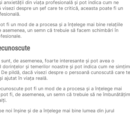
și anxietății din viața profesională și pot indica cum ne
 visezi despre un șef care te critică, aceasta poate fi un
fesională.
 pot fi un mod de a procesa și a înțelege mai bine relațiile
 de asemenea, un semn că trebuie să facem schimbări în
ofesionale.
necunoscute
sunt, de asemenea, foarte interesante și pot avea o
l dorințelor și temerilor noastre și pot indica cum ne simțim
ru. De pildă, dacă visezi despre o persoană cunoscută care t
i ajutat în viața reală.
ecunoscute pot fi un mod de a procesa și a înțelege mai
se pot fi, de asemenea, un semn că trebuie să ne îmbunătăți
lți.
e noi înșine și de a înțelege mai bine lumea din jurul