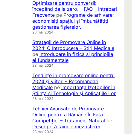
Optimizare pentru conversii:
începând de la zero. – FAQ – Intrebari
Frecvente
pe
Programe de arhivare:
economisiți spațiul și îmbunătățiți
gestionarea fișierelor.
23 mai 2024
Strategii de Promovare Online în
2024: O Introducere – Stiri Medicale
pe
Introducere în fizică și principiile
ei fundamentale
23 mai 2024
Tendințe în promovare online pentru
2024 și viitor. – Recomandari
Medicale
pe
Importanța Izotopilor în
Știință și Tehnologie și Aplicațiile Lor
23 mai 2024
Tehnici Avansate de Promovare
Online pentru a Rămâne În Fața
Competiției – Tratament Natural
pe
Descoperă tainele mezosferei
23 mai 2024