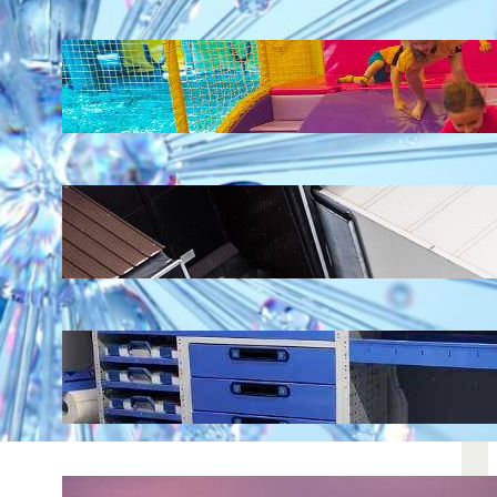
LATEST POSTS
Soluții pentru părinții care vor să își vadă
copiii explorând în loc să stea pe
telefoane
iul. 25, 2026
Ce soluție de urmărire GPS este
recomandată pentru transport marfă
iul. 2, 2026
Atelier mobil: cum transformi o dubă
obișnuită într-un spațiu de lucru care
chiar funcționează
iun. 24, 2026
Nodul la sân: ce pași sunt recomandați