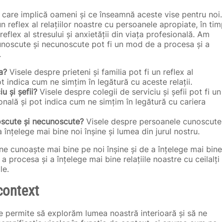
se care implică oameni și ce înseamnă aceste vise pentru noi.
n reflex al relațiilor noastre cu persoanele apropiate, în ti
 reflex al stresului și anxietății din viața profesională. Am
noscute și necunoscute pot fi un mod de a procesa și a
.
a?
Visele despre prieteni și familia pot fi un reflex al
t indica cum ne simțim în legătură cu aceste relații.
u și șefii?
Visele despre colegii de serviciu și șefii pot fi un
sională și pot indica cum ne simțim în legătură cu cariera
oscute și necunoscute?
Visele despre persoanele cunoscute
înțelege mai bine noi înșine și lumea din jurul nostru.
 ne cunoaște mai bine pe noi înșine și de a înțelege mai bine
a procesa și a înțelege mai bine relațiile noastre cu ceilalți
le.
 context
e permite să explorăm lumea noastră interioară și să ne