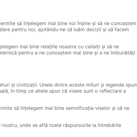
permite să înțelegem mai bine noi înșine și să ne cunoaștem
hidare pentru noi, ajutându-ne să luăm decizii și să facem
legem mai bine relațiile noastre cu ceilalți și să ne
uternică pentru a ne cunoaștem mai bine și a ne îmbunătăți
turi și civilizații. Unele dintre aceste mituri și legende spun
lă, în timp ce altele spun că visele sunt o reflectare a
ermite să înțelegem mai bine semnificația viselor și să ne
 nostru, unde se află toate răspunsurile la întrebările