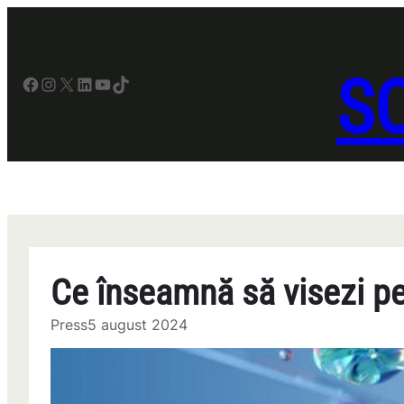
Sari
la
conținut
SO
Facebook
Instagram
X
LinkedIn
YouTube
TikTok
Ce înseamnă să visezi pe 
Press
5 august 2024