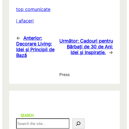
top comunicate
i afaceri
←
Anterior:
Următor:
Cadouri pentru
Decorare Living:
Bărbați de 30 de Ani:
Idei și Principii de
Idei și Inspirație.
→
Bază
Press
SEARCH
S
e