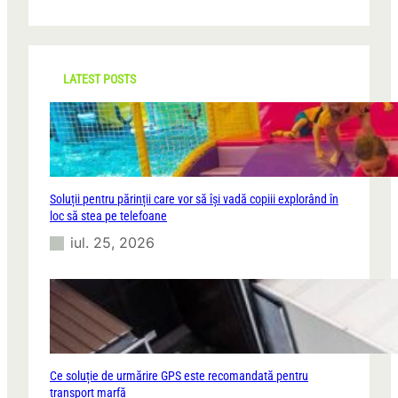
a
r
c
h
LATEST POSTS
Soluții pentru părinții care vor să își vadă copiii explorând în
loc să stea pe telefoane
iul. 25, 2026
Ce soluție de urmărire GPS este recomandată pentru
transport marfă