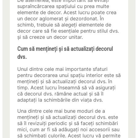
De asemenea, este important să evitați
supraîncărcarea spațiului cu prea multe
elemente de decor. Acest lucru poate crea
un decor aglomerat și dezordonat. În
schimb, trebuie să alegeți elementele de
decor care să fie esențiale pentru stilul dvs.
și să creeze un decor unitar.
Cum să mențineți și să actualizați decorul
dvs.
Unul dintre cele mai importante sfaturi
pentru decorarea unui spațiu interior este să
mențineți și să actualizați decorul dvs. în
timp. Acest lucru înseamnă să vă asigurați
că decorul dvs. rămâne actual și să îl
adaptați la schimbările din viața dvs.
Una dintre cele mai bune moduri de a
mențineți și să actualizați decorul dvs. este
să îl revizuiți periodic și să faceți schimbări
mici, cum ar fi să adăugați noi accesorii sau
să schimbați culorile. Acest lucru vă permite