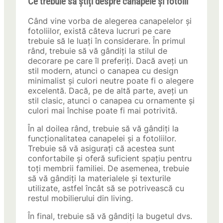
Ce trebuie să știți despre canapele și fotolii
Când vine vorba de alegerea canapelelor și
fotoliilor, există câteva lucruri pe care
trebuie să le luați în considerare. În primul
rând, trebuie să vă gândiți la stilul de
decorare pe care îl preferiți. Dacă aveți un
stil modern, atunci o canapea cu design
minimalist și culori neutre poate fi o alegere
excelentă. Dacă, pe de altă parte, aveți un
stil clasic, atunci o canapea cu ornamente și
culori mai închise poate fi mai potrivită.
În al doilea rând, trebuie să vă gândiți la
funcționalitatea canapelei și a fotoliilor.
Trebuie să vă asigurați că acestea sunt
confortabile și oferă suficient spațiu pentru
toți membrii familiei. De asemenea, trebuie
să vă gândiți la materialele și texturile
utilizate, astfel încât să se potrivească cu
restul mobilierului din living.
În final, trebuie să vă gândiți la bugetul dvs.