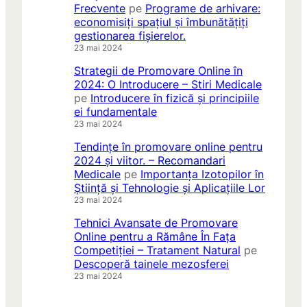
Frecvente
pe
Programe de arhivare:
economisiți spațiul și îmbunătățiți
gestionarea fișierelor.
23 mai 2024
Strategii de Promovare Online în
2024: O Introducere – Stiri Medicale
pe
Introducere în fizică și principiile
ei fundamentale
23 mai 2024
Tendințe în promovare online pentru
2024 și viitor. – Recomandari
Medicale
pe
Importanța Izotopilor în
Știință și Tehnologie și Aplicațiile Lor
23 mai 2024
Tehnici Avansate de Promovare
Online pentru a Rămâne În Fața
Competiției – Tratament Natural
pe
Descoperă tainele mezosferei
23 mai 2024