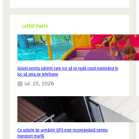
a
r
c
h
LATEST POSTS
Soluții pentru părinții care vor să își vadă copiii explorând în
loc să stea pe telefoane
iul. 25, 2026
Ce soluție de urmărire GPS este recomandată pentru
transport marfă