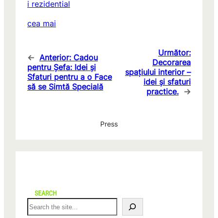
i rezidential
cea mai
Următor:
←
Anterior:
Cadou
Decorarea
pentru Șefa: Idei și
spațiului interior –
Sfaturi pentru a o Face
idei și sfaturi
să se Simtă Specială
practice.
→
Press
SEARCH
S
e