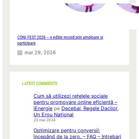
CONI FEST 2026 – o editie record prin amploare si
participare
mai 29, 2026
LATEST COMMENTS
Cum să utilizezi rețelele sociale
pentru promovare online eficientă –
iEnergie
pe
Decebal, Regele Dacilor,
Un Erou Național
23 mai 2024
Optimizare pentru conversii:
începând de la zero. – FAQ – Intrebari