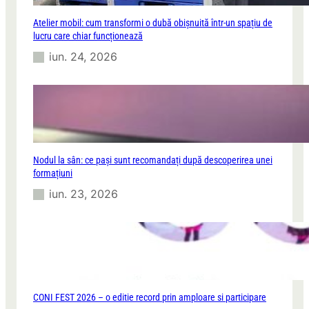
e
.
Atelier mobil: cum transformi o dubă obișnuită într-un spațiu de
lucru care chiar funcționează
iun. 24, 2026
Nodul la sân: ce pași sunt recomandați după descoperirea unei
formațiuni
iun. 23, 2026
CONI FEST 2026 – o editie record prin amploare si participare