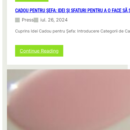
P
r
CADOU PENTRU ȘEFA: IDEI ȘI SFATURI PENTRU A O FACE SĂ 
i
Press
iul. 26, 2024
n
c
Cuprins Idei Cadou pentru Șefa: Introducere Categorii de C
i
p
i
i
:
Continue Reading
d
C
e
a
B
d
a
o
z
u
ă
p
e
n
t
r
u
Ș
e