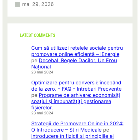
mai 29, 2026
LATEST COMMENTS
Cum să utilizezi rețelele sociale pentru
promovare online eficientă – iEnergie
pe
Decebal, Regele Dacilor, Un Erou
Național
23 mai 2024
Optimizare pentru conversii: începând
de la zero. – FAQ – Intrebari Frecvente
pe
Programe de arhivare: economisiți
spațiul și îmbunătățiți gestionarea
fișierelor.
23 mai 2024
Strategii de Promovare Online în 2024:
O Introducere – Stiri Medicale
pe
Introducere în fizică și principiile ei