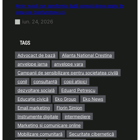
Atelier mobil: cum transformi o dubă obișnuită într-un spațiu de
lucru care chiar funcționează
iun. 24, 2026
TAGS
Advocact de bază
Alianta National Crestina
anvelope iarna
anvelope vara
Campanii de sensibilizare pentru societatea civilă
conil
consultanță
copii atipici
dezvoltare socială
Eduard Petrescu
Educație civică
Eko Group
Eko News
Email marketing
Florin Simion
Instrumente digitale
intermediere
Marketing și comunicare online
Mobilizare comunitară
Securitate cibernetică