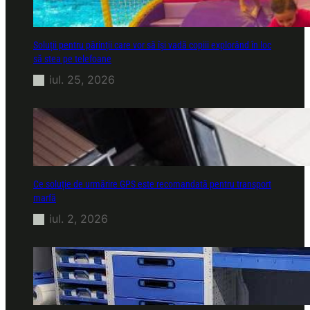
Soluții pentru părinții care vor să își vadă copiii explorând în loc
să stea pe telefoane
iul. 25, 2026
Ce soluție de urmărire GPS este recomandată pentru transport
marfă
iul. 2, 2026