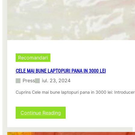
r
ă
a
i
c
i
t
m
i
i
c
c
e
i
:
I
d
Recomandari
e
i
CELE MAI BUNE LAPTOPURI PANA IN 3000 LEI
ș
Press
iul. 23, 2024
i
s
Cuprins Cele mai bune laptopuri pana in 3000 lei: Introducere
o
l
u
ț
:
Continue Reading
i
C
i
e
p
l