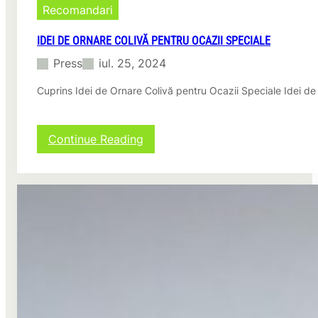
.
S
Recomandari
i
m
IDEI DE ORNARE COLIVĂ PENTRU OCAZII SPECIALE
p
Press
iul. 25, 2024
l
e
Cuprins Idei de Ornare Colivă pentru Ocazii Speciale Idei de
ș
i
E
f
:
Continue Reading
e
I
c
d
t
e
i
i
v
d
e
e
O
r
n
a
r
e