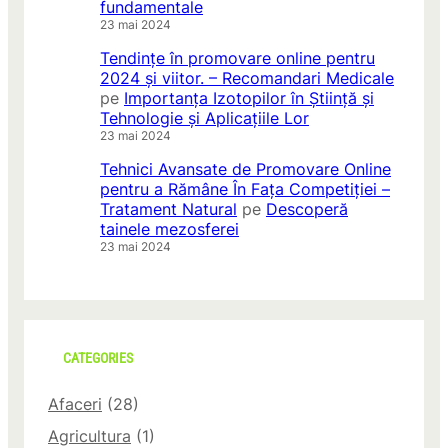
fundamentale
23 mai 2024
Tendințe în promovare online pentru
2024 și viitor. – Recomandari Medicale
pe
Importanța Izotopilor în Știință și
Tehnologie și Aplicațiile Lor
23 mai 2024
Tehnici Avansate de Promovare Online
pentru a Rămâne În Fața Competiției –
Tratament Natural
pe
Descoperă
tainele mezosferei
23 mai 2024
CATEGORIES
Afaceri
(28)
Agricultura
(1)