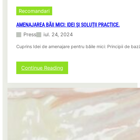
i
î
Recomandari
n
c
AMENAJAREA BĂII MICI: IDEI ȘI SOLUȚII PRACTICE.
h
Press
iul. 24, 2024
i
s
Cuprins Idei de amenajare pentru băile mici: Principii de ba
:
I
d
e
:
Continue Reading
i
A
ș
m
i
e
s
n
f
a
a
j
t
a
u
r
r
e
i
a
p
b