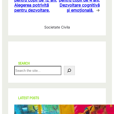
pentru copii de 12 ani:
pentru copii de 4 ani:
Alegerea potrivită
Dezvoltare cognitivă
pentru dezvoltare.
și emoțională.
→
Societate Civila
SEARCH
S
e
a
r
c
h
LATEST POSTS