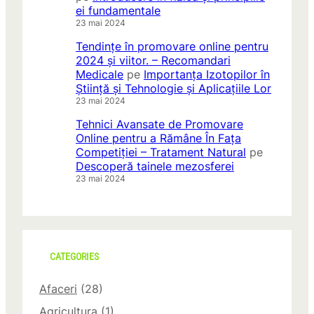
ei fundamentale
23 mai 2024
Tendințe în promovare online pentru
2024 și viitor. – Recomandari
Medicale
pe
Importanța Izotopilor în
Știință și Tehnologie și Aplicațiile Lor
23 mai 2024
Tehnici Avansate de Promovare
Online pentru a Rămâne În Fața
Competiției – Tratament Natural
pe
Descoperă tainele mezosferei
23 mai 2024
CATEGORIES
Afaceri
(28)
Agricultura
(1)