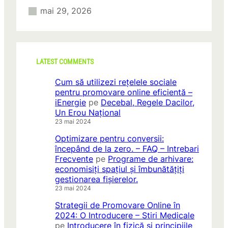
mai 29, 2026
LATEST COMMENTS
Cum să utilizezi rețelele sociale
pentru promovare online eficientă –
iEnergie
pe
Decebal, Regele Dacilor,
Un Erou Național
23 mai 2024
Optimizare pentru conversii:
începând de la zero. – FAQ – Intrebari
Frecvente
pe
Programe de arhivare:
economisiți spațiul și îmbunătățiți
gestionarea fișierelor.
23 mai 2024
Strategii de Promovare Online în
2024: O Introducere – Stiri Medicale
pe
Introducere în fizică și principiile