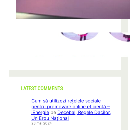
după descoperirea unei formațiuni
iun. 23, 2026
CONI FEST 2026 – o editie record prin
amploare si participare
mai 29, 2026
LATEST COMMENTS
Cum să utilizezi rețelele sociale
pentru promovare online eficientă –
iEnergie
pe
Decebal, Regele Dacilor,
Un Erou Național
23 mai 2024