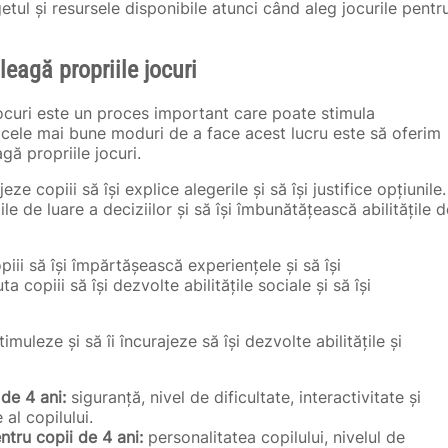
getul și resursele disponibile atunci când aleg jocurile pentr
leagă propriile jocuri
 jocuri este un proces important care poate stimula
e cele mai bune moduri de a face acest lucru este să oferim
agă propriile jocuri.
e copiii să își explice alegerile și să își justifice opțiunile.
ile de luare a deciziilor și să își îmbunătățească abilitățile d
opiii să își împărtășească experiențele și să își
 copiii să își dezvolte abilitățile sociale și să își
imuleze și să îi încurajeze să își dezvolte abilitățile și
 de 4 ani:
siguranță, nivel de dificultate, interactivitate și
 al copilului.
ntru copii de 4 ani:
personalitatea copilului, nivelul de