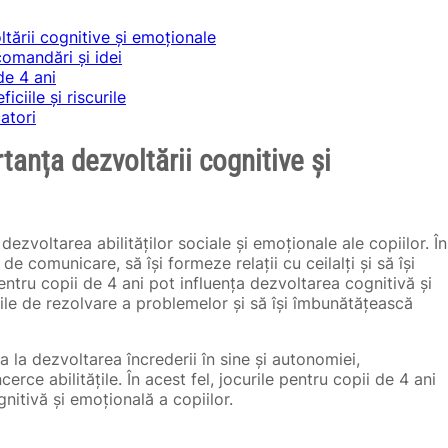
tării cognitive și emoționale
comandări și idei
de 4 ani
ciile și riscurile
atori
tanța dezvoltării cognitive și
dezvoltarea abilităților sociale și emoționale ale copiilor. În
 de comunicare, să își formeze relații cu ceilalți și să își
entru copii de 4 ani pot influența dezvoltarea cognitivă și
ățile de rezolvare a problemelor și să își îmbunătățească
 la dezvoltarea încrederii în sine și autonomiei,
cerce abilitățile. În acest fel, jocurile pentru copii de 4 ani
nitivă și emoțională a copiilor.