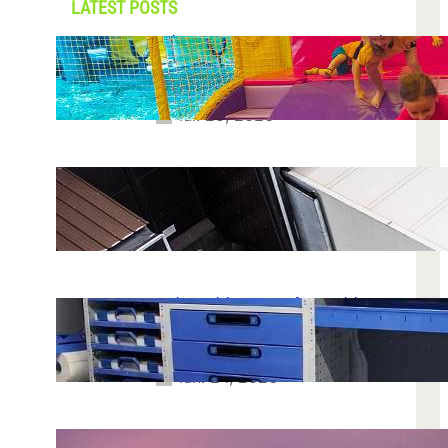
LATEST POSTS
Soluții pentru părinții care vor să își vadă
copiii explorând în loc să stea pe
telefoane
iul. 25, 2026
Ce soluție de urmărire GPS este
recomandată pentru transport marfă
iul. 2, 2026
Atelier mobil: cum transformi o dubă
obișnuită într-un spațiu de lucru care
chiar funcționează
iun. 24, 2026
Nodul la sân: ce pași sunt recomandați