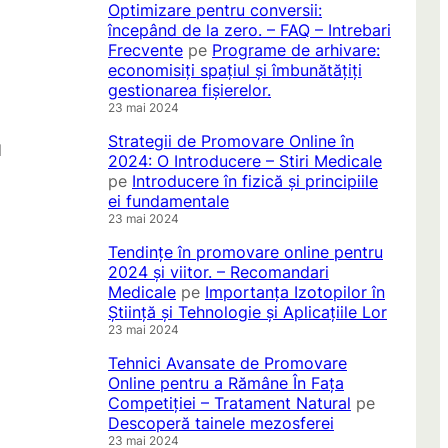
Optimizare pentru conversii:
începând de la zero. – FAQ – Intrebari
Frecvente
pe
Programe de arhivare:
economisiți spațiul și îmbunătățiți
gestionarea fișierelor.
23 mai 2024
Strategii de Promovare Online în
l
2024: O Introducere – Stiri Medicale
pe
Introducere în fizică și principiile
ei fundamentale
23 mai 2024
Tendințe în promovare online pentru
2024 și viitor. – Recomandari
Medicale
pe
Importanța Izotopilor în
Știință și Tehnologie și Aplicațiile Lor
23 mai 2024
Tehnici Avansate de Promovare
Online pentru a Rămâne În Fața
Competiției – Tratament Natural
pe
Descoperă tainele mezosferei
23 mai 2024