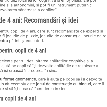
pentru dezvoltarea lor cognitivă și emoțională. Ele pot
 sine și a autonomiei, și pot fi un instrument puternic
ezvoltarea sănătoasă a copiilor.”
de 4 ani: Recomandări și idei
pentru copii de 4 ani, care sunt recomandate de experți și
r fi jocurile de puzzle, jocurile de construcție, jocurile de ro
entru părinți și educatori.
pentru copii de 4 ani
celente pentru dezvoltarea abilităților cognitive și a
 ajută pe copii să își dezvolte abilitățile de rezolvare a
 își crească încrederea în sine.
cu forme geometrice
, care îi ajută pe copii să își dezvolte
. Un alt exemplu este
jocul de construcție cu blocuri
, care îi
re și să își crească încrederea în sine.
ru copii de 4 ani