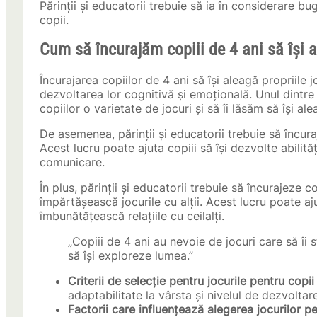
Părinții și educatorii trebuie să ia în considerare bu
copii.
Cum să încurajăm copiii de 4 ani să își a
Încurajarea copiilor de 4 ani să își aleagă propriile
dezvoltarea lor cognitivă și emoțională. Unul dintr
copiilor o varietate de jocuri și să îi lăsăm să își ale
De asemenea, părinții și educatorii trebuie să încurajez
Acest lucru poate ajuta copiii să își dezvolte abilităț
comunicare.
În plus, părinții și educatorii trebuie să încurajeze c
împărtășească jocurile cu alții. Acest lucru poate ajuta
îmbunătățească relațiile cu ceilalți.
„Copiii de 4 ani au nevoie de jocuri care să îi st
să își exploreze lumea.”
Criterii de selecție pentru jocurile pentru copii
adaptabilitate la vârsta și nivelul de dezvoltare
Factorii care influențează alegerea jocurilor pe