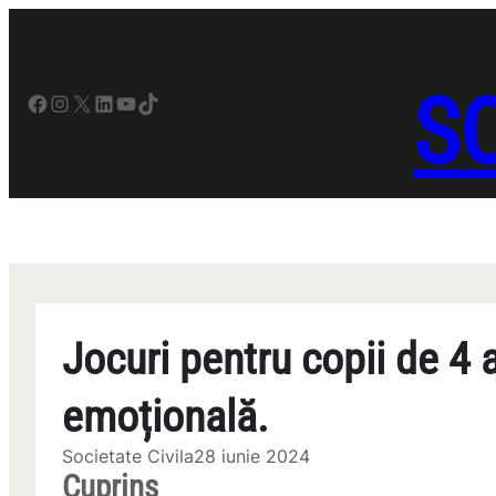
Sari
la
conținut
SO
Facebook
Instagram
X
LinkedIn
YouTube
TikTok
Jocuri pentru copii de 4 a
emoțională.
Societate Civila
28 iunie 2024
Cuprins