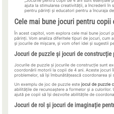
„Jocurile pentru copii de 4 ani sunt esențiale 
ajuta la stimularea creativității, a încrederii în
pentru părinți și educatori pentru a încuraja d
Cele mai bune jocuri pentru copii 
În acest capitol, vom explora cele mai bune jocuri 
părinți. Vom analiza diferitele tipuri de jocuri, cum a
și jocurile de mișcare, și vom oferi idei și sugestii p
Jocuri de puzzle și jocuri de construcție 
Jocurile de puzzle și jocurile de construcție sunt ex
coordonării motorii la copii de 4 ani. Aceste jocuri îi
problemelor, să își îmbunătățească coordonarea și să
Un exemplu de joc de puzzle este
jocul de puzzle 
abilitățile de recunoaștere a formelor și a culorilor
ajută pe copii să își dezvolte abilitățile de coordona
Jocuri de rol și jocuri de imaginație pent