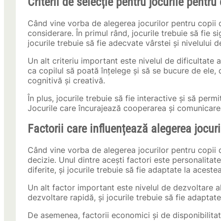
Criterii de selecție pentru jocurile pentru
Când vine vorba de alegerea jocurilor pentru copii de
considerare. În primul rând, jocurile trebuie să fie s
jocurile trebuie să fie adecvate vârstei și nivelului d
Un alt criteriu important este nivelul de dificultate a
ca copilul să poată înțelege și să se bucure de ele, d
cognitivă și creativă.
În plus, jocurile trebuie să fie interactive și să permi
Jocurile care încurajează cooperarea și comunicarea
Factorii care influențează alegerea jocuri
Când vine vorba de alegerea jocurilor pentru copii d
decizie. Unul dintre acești factori este personalitate
diferite, și jocurile trebuie să fie adaptate la acestea
Un alt factor important este nivelul de dezvoltare al 
dezvoltare rapidă, și jocurile trebuie să fie adaptat
De asemenea, factorii economici și de disponibilitate