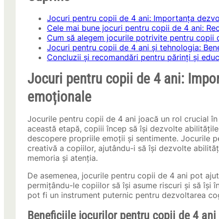
Jocuri pentru copii de 4 ani: Importanța dezvol
Cele mai bune jocuri pentru copii de 4 ani: Re
Cum să alegem jocurile potrivite pentru copii 
Jocuri pentru copii de 4 ani și tehnologia: Benefi
Concluzii și recomandări pentru părinți și educ
Jocuri pentru copii de 4 ani: Impor
emoționale
Jocurile pentru copii de 4 ani joacă un rol crucial în 
această etapă, copiii încep să își dezvolte abilitățile
descopere propriile emoții și sentimente. Jocurile p
creativă a copiilor, ajutându-i să își dezvolte abilit
memoria și atenția.
De asemenea, jocurile pentru copii de 4 ani pot ajuta
permițându-le copiilor să își asume riscuri și să își în
pot fi un instrument puternic pentru dezvoltarea cog
Beneficiile jocurilor pentru copii de 4 ani