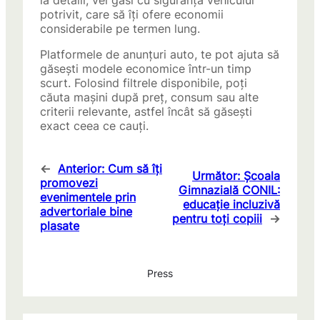
la detalii, vei găsi cu siguranță vehiculul
potrivit, care să îți ofere economii
considerabile pe termen lung.
Platformele de anunțuri auto, te pot ajuta să
găsești modele economice într-un timp
scurt. Folosind filtrele disponibile, poți
căuta mașini după preț, consum sau alte
criterii relevante, astfel încât să găsești
exact ceea ce cauți.
←
Anterior:
Cum să îți
Următor:
Școala
promovezi
Gimnazială CONIL:
evenimentele prin
educație incluzivă
advertoriale bine
pentru toți copiii
→
plasate
Press