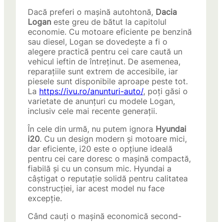
Dacă preferi o mașină autohtonă,
Dacia
Logan
este greu de bătut la capitolul
economie. Cu motoare eficiente pe benzină
sau diesel, Logan se dovedește a fi o
alegere practică pentru cei care caută un
vehicul ieftin de întreținut. De asemenea,
reparațiile sunt extrem de accesibile, iar
piesele sunt disponibile aproape peste tot.
La
https://ivu.ro/anunturi-auto/
, poți găsi o
varietate de anunțuri cu modele Logan,
inclusiv cele mai recente generații.
În cele din urmă, nu putem ignora
Hyundai
i20
. Cu un design modern și motoare mici,
dar eficiente, i20 este o opțiune ideală
pentru cei care doresc o mașină compactă,
fiabilă și cu un consum mic. Hyundai a
câștigat o reputație solidă pentru calitatea
construcției, iar acest model nu face
excepție.
Când cauți o mașină economică second-