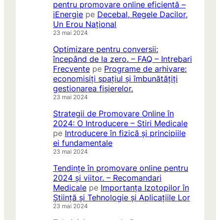
pentru promovare online eficientă –
iEnergie
pe
Decebal, Regele Dacilor,
Un Erou Național
23 mai 2024
Optimizare pentru conversii:
începând de la zero. – FAQ – Intrebari
Frecvente
pe
Programe de arhivare:
economisiți spațiul și îmbunătățiți
gestionarea fișierelor.
23 mai 2024
Strategii de Promovare Online în
2024: O Introducere – Stiri Medicale
pe
Introducere în fizică și principiile
ei fundamentale
23 mai 2024
Tendințe în promovare online pentru
2024 și viitor. – Recomandari
Medicale
pe
Importanța Izotopilor în
Știință și Tehnologie și Aplicațiile Lor
23 mai 2024