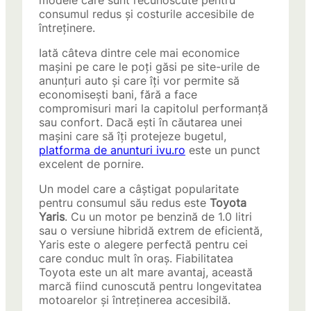
modele care sunt recunoscute pentru
consumul redus și costurile accesibile de
întreținere.
Iată câteva dintre cele mai economice
mașini pe care le poți găsi pe site-urile de
anunțuri auto și care îți vor permite să
economisești bani, fără a face
compromisuri mari la capitolul performanță
sau confort. Dacă ești în căutarea unei
mașini care să îți protejeze bugetul,
platforma de anunturi
ivu
.ro
este un punct
excelent de pornire.
Un model care a câștigat popularitate
pentru consumul său redus este
Toyota
Yaris
. Cu un motor pe benzină de 1.0 litri
sau o versiune hibridă extrem de eficientă,
Yaris este o alegere perfectă pentru cei
care conduc mult în oraș. Fiabilitatea
Toyota este un alt mare avantaj, această
marcă fiind cunoscută pentru longevitatea
motoarelor și întreținerea accesibilă.