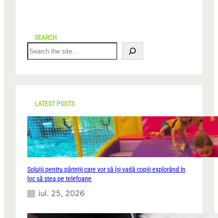
SEARCH
S
e
a
r
c
h
LATEST POSTS
Soluții pentru părinții care vor să își vadă copiii explorând în
loc să stea pe telefoane
iul. 25, 2026