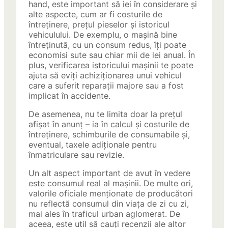
hand, este important să iei în considerare și
alte aspecte, cum ar fi costurile de
întreținere, prețul pieselor și istoricul
vehiculului. De exemplu, o mașină bine
întreținută, cu un consum redus, îți poate
economisi sute sau chiar mii de lei anual. În
plus, verificarea istoricului mașinii te poate
ajuta să eviți achiziționarea unui vehicul
care a suferit reparații majore sau a fost
implicat în accidente.
De asemenea, nu te limita doar la prețul
afișat în anunț – ia în calcul și costurile de
întreținere, schimburile de consumabile și,
eventual, taxele adiționale pentru
înmatriculare sau revizie.
Un alt aspect important de avut în vedere
este consumul real al mașinii. De multe ori,
valorile oficiale menționate de producători
nu reflectă consumul din viața de zi cu zi,
mai ales în traficul urban aglomerat. De
aceea, este util să cauți recenzii ale altor