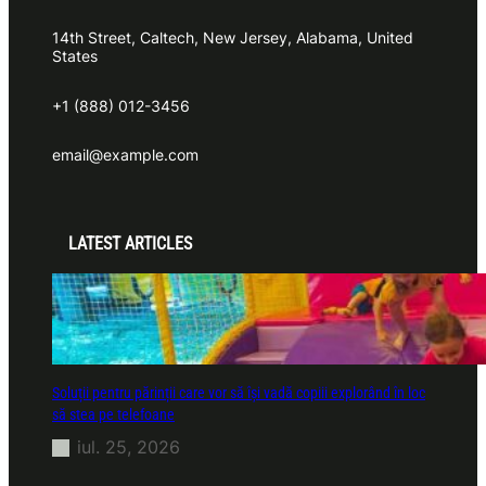
14th Street, Caltech, New Jersey, Alabama, United
States
+1 (888) 012-3456
email@example.com
LATEST ARTICLES
Soluții pentru părinții care vor să își vadă copiii explorând în loc
să stea pe telefoane
iul. 25, 2026