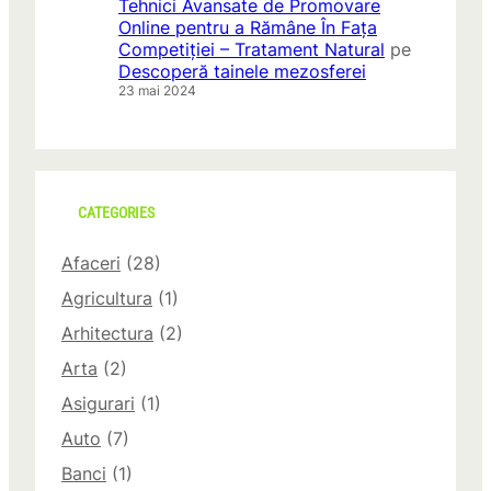
Tehnici Avansate de Promovare
Online pentru a Rămâne În Fața
Competiției – Tratament Natural
pe
Descoperă tainele mezosferei
23 mai 2024
CATEGORIES
Afaceri
(28)
Agricultura
(1)
Arhitectura
(2)
Arta
(2)
Asigurari
(1)
Auto
(7)
Banci
(1)