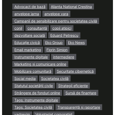
Advocact de bază
Alianta National Crestina
anvelope iarna
anvelope vara
Campanii de sensibilizare pentru societatea civilă
conil
consultanță
copii atipici
dezvoltare socială
Eduard Petrescu
Educație civică
Eko Group
Eko News
Email marketing
Florin Simion
Instrumente digitale
intermediere
Marketing și comunicare online
Mobilizare comunitară
Securitate cibernetică
Social media
Societatea civilă
Statutul societății civile
Strategii eficiente
Strângere de fonduri online
Sursă de finanțare
Tags: Instrumente digitale
Tags: Societatea civilă
Transparență și raportare
vadrexim
Voluntariat corporatist