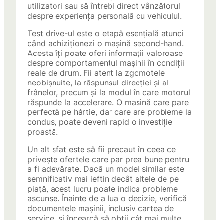
utilizatori sau să întrebi direct vânzătorul
despre experiența personală cu vehiculul.
Test drive-ul este o etapă esențială atunci
când achiziționezi o mașină second-hand.
Acesta îți poate oferi informații valoroase
despre comportamentul mașinii în condiții
reale de drum. Fii atent la zgomotele
neobișnuite, la răspunsul direcției și al
frânelor, precum și la modul în care motorul
răspunde la accelerare. O mașină care pare
perfectă pe hârtie, dar care are probleme la
condus, poate deveni rapid o investiție
proastă.
Un alt sfat este să fii precaut în ceea ce
privește ofertele care par prea bune pentru
a fi adevărate. Dacă un model similar este
semnificativ mai ieftin decât altele de pe
piață, acest lucru poate indica probleme
ascunse. Înainte de a lua o decizie, verifică
documentele mașinii, inclusiv cartea de
service, și încearcă să obții cât mai multe