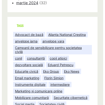
martie 2024
(32)
TAGS
Advocact de bază
Alianta National Crestina
anvelope iarna
anvelope vara
Campanii de sensibilizare pentru societatea
civilă
conil
consultanță
copii atipici
dezvoltare socială
Eduard Petrescu
Educație civică
Eko Group
Eko News
Email marketing
Florin Simion
Instrumente digitale
intermediere
Marketing și comunicare online
Mobilizare comunitară
Securitate cibernetică
Social media
Societatea civilă