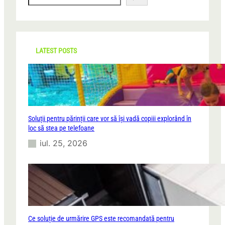
e
a
r
c
h
LATEST POSTS
Soluții pentru părinții care vor să își vadă copiii explorând în
loc să stea pe telefoane
iul. 25, 2026
Ce soluție de urmărire GPS este recomandată pentru