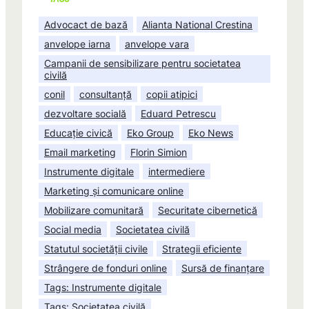
Advocact de bază
Alianta National Crestina
anvelope iarna
anvelope vara
Campanii de sensibilizare pentru societatea
civilă
conil
consultanță
copii atipici
dezvoltare socială
Eduard Petrescu
Educație civică
Eko Group
Eko News
Email marketing
Florin Simion
Instrumente digitale
intermediere
Marketing și comunicare online
Mobilizare comunitară
Securitate cibernetică
Social media
Societatea civilă
Statutul societății civile
Strategii eficiente
Strângere de fonduri online
Sursă de finanțare
Tags: Instrumente digitale
Tags: Societatea civilă