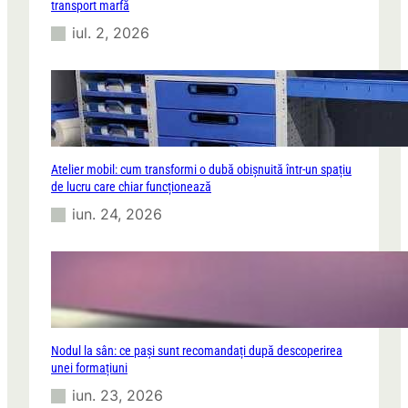
transport marfă
iul. 2, 2026
Atelier mobil: cum transformi o dubă obișnuită într-un spațiu
de lucru care chiar funcționează
iun. 24, 2026
Nodul la sân: ce pași sunt recomandați după descoperirea
unei formațiuni
iun. 23, 2026