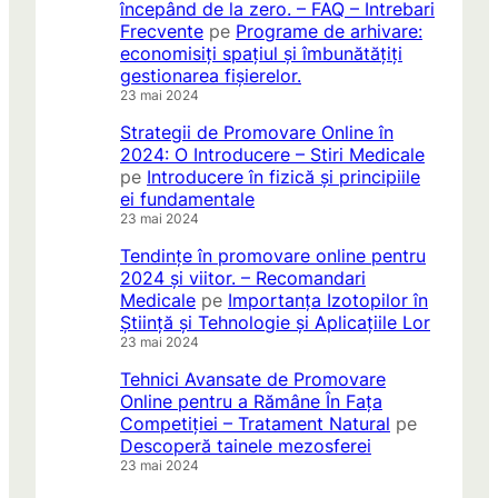
începând de la zero. – FAQ – Intrebari
Frecvente
pe
Programe de arhivare:
economisiți spațiul și îmbunătățiți
gestionarea fișierelor.
23 mai 2024
Strategii de Promovare Online în
2024: O Introducere – Stiri Medicale
pe
Introducere în fizică și principiile
ei fundamentale
23 mai 2024
Tendințe în promovare online pentru
2024 și viitor. – Recomandari
Medicale
pe
Importanța Izotopilor în
Știință și Tehnologie și Aplicațiile Lor
23 mai 2024
Tehnici Avansate de Promovare
Online pentru a Rămâne În Fața
Competiției – Tratament Natural
pe
Descoperă tainele mezosferei
23 mai 2024