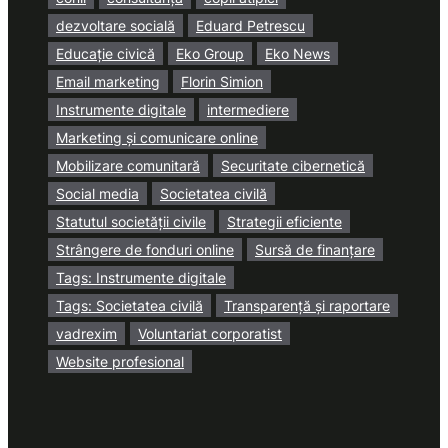
dezvoltare socială
Eduard Petrescu
Educație civică
Eko Group
Eko News
Email marketing
Florin Simion
Instrumente digitale
intermediere
Marketing și comunicare online
Mobilizare comunitară
Securitate cibernetică
Social media
Societatea civilă
Statutul societății civile
Strategii eficiente
Strângere de fonduri online
Sursă de finanțare
Tags: Instrumente digitale
Tags: Societatea civilă
Transparență și raportare
vadrexim
Voluntariat corporatist
Website profesional