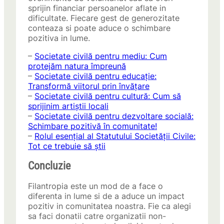
sprijin financiar persoanelor aflate in
dificultate. Fiecare gest de generozitate
conteaza si poate aduce o schimbare
pozitiva in lume.
–
Societate civilă pentru mediu: Cum
protejăm natura împreună
–
Societate civilă pentru educație:
Transformă viitorul prin învățare
–
Societate civilă pentru cultură: Cum să
sprijinim artiștii locali
–
Societate civilă pentru dezvoltare socială:
Schimbare pozitivă în comunitate!
–
Rolul esențial al Statutului Societății Civile:
Tot ce trebuie să știi
Concluzie
Filantropia este un mod de a face o
diferenta in lume si de a aduce un impact
pozitiv in comunitatea noastra. Fie ca alegi
sa faci donatii catre organizatii non-