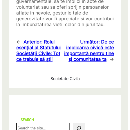
guvernamentale, sa te implici in acte de
voluntariat sau sa oferi sprijin persoanelor
aflate in nevoie, gesturile tale de
generozitate vor fi apreciate si vor contribui
la imbunatatirea vietii celor din jurul tau.
←
Anterior:
Rolul
Următor:
De ce
esențial al Statutului
implicarea civică este
Societății Civile: Tot
importantă pentru tine
ce trebuie să știi
și comunitatea ta
→
Societate Civila
SEARCH
S