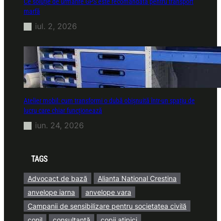
Ce soluție de urmărire GPS este recomandată pentru transport
marfă
iul. 2, 2026
Atelier mobil: cum transformi o dubă obișnuită într-un spațiu de
lucru care chiar funcționează
iun. 24, 2026
TAGS
Advocact de bază
Alianta National Crestina
anvelope iarna
anvelope vara
Campanii de sensibilizare pentru societatea civilă
conil
consultanță
copii atipici