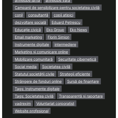
anvelope iarna
anvelope vara
Campanii de sensibilizare pentru societatea civilă
conil
consultanță
copii atipici
dezvoltare socială
Eduard Petrescu
Educație civică
Eko Group
Eko News
Email marketing
Florin Simion
Instrumente digitale
intermediere
Marketing și comunicare online
Mobilizare comunitară
Securitate cibernetică
Social media
Societatea civilă
Statutul societății civile
Strategii eficiente
Strângere de fonduri online
Sursă de finanțare
Tags: Instrumente digitale
Tags: Societatea civilă
Transparență și raportare
vadrexim
Voluntariat corporatist
Website profesional