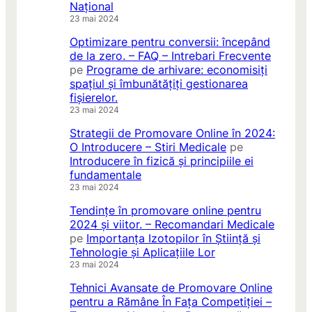
Național
23 mai 2024
Optimizare pentru conversii: începând
de la zero. – FAQ – Intrebari Frecvente
pe
Programe de arhivare: economisiți
spațiul și îmbunătățiți gestionarea
fișierelor.
23 mai 2024
Strategii de Promovare Online în 2024:
O Introducere – Stiri Medicale
pe
Introducere în fizică și principiile ei
fundamentale
23 mai 2024
Tendințe în promovare online pentru
2024 și viitor. – Recomandari Medicale
pe
Importanța Izotopilor în Știință și
Tehnologie și Aplicațiile Lor
23 mai 2024
Tehnici Avansate de Promovare Online
pentru a Rămâne În Fața Competiției –