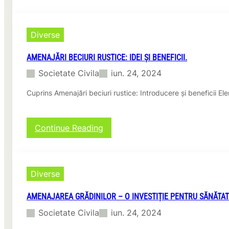
o
u
a
g
r
g
t
Diverse
i
a
e
c
AMENAJĂRI BECIURI RUSTICE: IDEI ȘI BENEFICII.
.
ă
r
Societate Civila
iun. 24, 2024
t
o
r
–
Cuprins Amenajări beciuri rustice: Introducere și beneficii 
e
O
D
p
e
l
l
:
Continue Reading
a
t
A
t
a
m
f
S
e
o
ă
n
r
Diverse
l
a
m
b
j
ă
a
AMENAJAREA GRĂDINILOR – O INVESTIȚIE PENTRU SĂNĂTATE
ă
d
t
r
Societate Civila
iun. 24, 2024
e
i
i
d
c