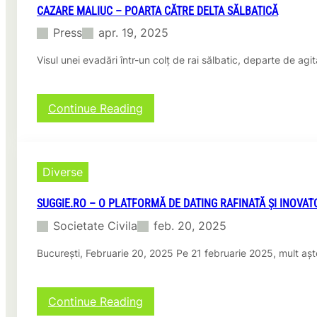
CAZARE MALIUC – POARTA CĂTRE DELTA SĂLBATICĂ
Press
apr. 19, 2025
Visul unei evadări într-un colț de rai sălbatic, departe de a
:
Continue Reading
C
a
z
a
Diverse
r
e
SUGGIE.RO – O PLATFORMĂ DE DATING RAFINATĂ ȘI INOVAT
M
a
Societate Civila
feb. 20, 2025
l
i
București, Februarie 20, 2025 Pe 21 februarie 2025, mult aș
u
c
–
:
Continue Reading
P
S