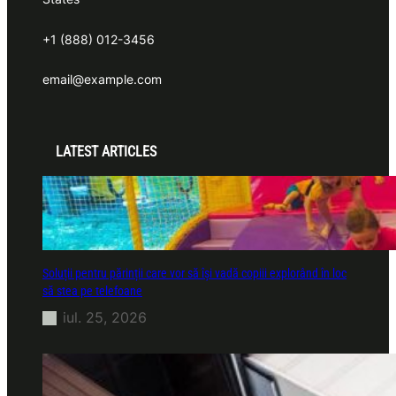
+1 (888) 012-3456
email@example.com
LATEST ARTICLES
Soluții pentru părinții care vor să își vadă copiii explorând în loc
să stea pe telefoane
iul. 25, 2026