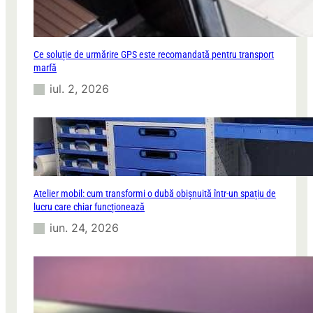
t
a
l
ă
Ce soluție de urmărire GPS este recomandată pentru transport
marfă
iul. 2, 2026
Atelier mobil: cum transformi o dubă obișnuită într-un spațiu de
lucru care chiar funcționează
iun. 24, 2026