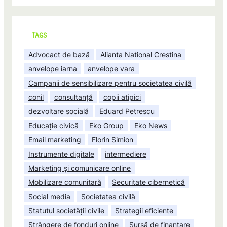
TAGS
Advocact de bază
Alianta National Crestina
anvelope iarna
anvelope vara
Campanii de sensibilizare pentru societatea civilă
conil
consultanță
copii atipici
dezvoltare socială
Eduard Petrescu
Educație civică
Eko Group
Eko News
Email marketing
Florin Simion
Instrumente digitale
intermediere
Marketing și comunicare online
Mobilizare comunitară
Securitate cibernetică
Social media
Societatea civilă
Statutul societății civile
Strategii eficiente
Strângere de fonduri online
Sursă de finanțare