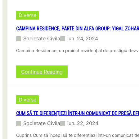
a
o
n
r
r
e
e
–
Diverse
f
–
o
i
O
i
c
CAMPINA RESIDENCE, PARTE DIN ALFA GROUP: YIGAL ZOHA
n
n
i
o
Societate Civila
iun. 24, 2024
v
i
u
e
.
ă
Campina Residence, un proiect rezidențial de prestigiu dezv
s
m
t
o
i
d
ț
:
Continue Reading
a
i
C
l
e
a
i
p
m
t
e
p
a
Diverse
n
i
t
t
n
e
r
CUM SĂ TE DIFERENȚIEZI ÎNTR-UN COMUNICAT DE PRESĂ EF
a
d
u
R
Societate Civila
iun. 22, 2024
e
s
e
a
ă
s
Cuprins Cum să începi să te diferențiezi într-un comunicat 
l
n