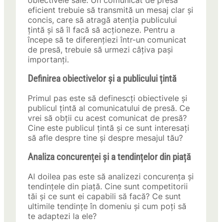
obiectivele sale. Un comunicat de presă
eficient trebuie să transmită un mesaj clar și
concis, care să atragă atenția publicului
țintă și să îl facă să acționeze. Pentru a
începe să te diferențiezi într-un comunicat
de presă, trebuie să urmezi câțiva pași
importanți.
Definirea obiectivelor și a publicului țintă
Primul pas este să definescți obiectivele și
publicul țintă al comunicatului de presă. Ce
vrei să obții cu acest comunicat de presă?
Cine este publicul țintă și ce sunt interesați
să afle despre tine și despre mesajul tău?
Analiza concurenței și a tendințelor din piață
Al doilea pas este să analizezi concurența și
tendințele din piață. Cine sunt competitorii
tăi și ce sunt ei capabili să facă? Ce sunt
ultimile tendințe în domeniu și cum poți să
te adaptezi la ele?