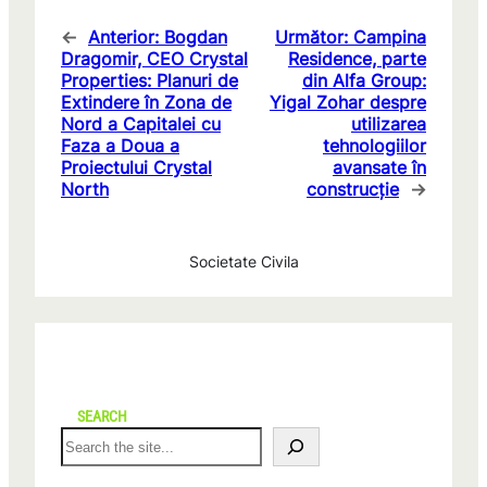
←
Anterior:
Bogdan
Următor:
Campina
Dragomir, CEO Crystal
Residence, parte
Properties: Planuri de
din Alfa Group:
Extindere în Zona de
Yigal Zohar despre
Nord a Capitalei cu
utilizarea
Faza a Doua a
tehnologiilor
Proiectului Crystal
avansate în
North
construcție
→
Societate Civila
SEARCH
S
e
a