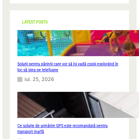
r
c
h
LATEST POSTS
Soluții pentru părinții care vor să își vadă copiii explorând în
loc să stea pe telefoane
iul. 25, 2026
Ce soluție de urmărire GPS este recomandată pentru
transport marfă